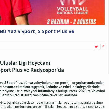
u Yaz S Sport, S Sport Plus ve
Uluslar Ligi Heyecanı
 Sport Plus ve Radyospor’da
t ve S Sport Plus, dünya voleybolunun en prestijli organizasyonlarından
ı boyunca ekranlara taşıyarak, kadınlar ve erkekler kategorilerinde
dız oyuncularını voleybol tutkunlarıyla buluşturacak. 2023’te Voleybol
lenin Sultanları turnuvanın yine favorileri arasında.
en VNL, bu yıl da yüksek tempolu karşılaşmalar ve unutulmaz anlara sahne
 öne çıkan performansları ve milli takım heyecanını S Sport, S Sport2 ve S