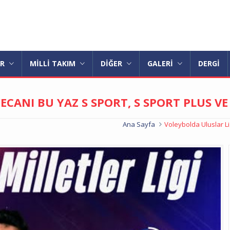
AR
MİLLİ TAKIM
DİĞER
GALERİ
DERGİ
ECANI BU YAZ S SPORT, S SPORT PLUS V
Ana Sayfa
Voleybolda Uluslar L