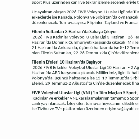
Sport Plus üzerinden canlı ve tekrar izleme seçenekleriyle 
Üç ayaktan oluşan 2026 FIVB Voleybol Uluslar Ligi’nde Türk
erkeklerde ise Kanada, Polonya ve Sırbistan’da oynanacak. 
düzenlenecek. Turnuva ayrıca Filipinler, Tayland ve Fransa 
Filenin Sultanları 3 Haziran’da Sahaya Çıkıyor
2026 FIVB Kadınlar Voleybol Uluslar Ligi 3 Haziran - 26 Te
Haziran’da Dominik Cumhuriyeti karşısında çıkacak. Millileri
21 Haziran’da Ankara'da, üçüncü haftasında ise 8-12 Tem
olan Filenin Sultanları, 22-26 Temmuz’da Çin’de düzenlen
Filenin Efeleri 10 Haziran’da Başlıyor
2026 FIVB Erkekler Voleybol Uluslar Ligi 10 Haziran – 2 Ağu
Haziran’da ABD karşısında çıkacak. Millilerimiz, ligin ilk 
Polonya'da, üçüncü haftasında ise 15-19 Temmuz’da Sırbis
Efeleri, 29 Temmuz-2 Ağustos’ta Çin’de düzenlenecek fina
FIVB Voleybol Uluslar Ligi (VNL) ‘in Tüm Maçları S Sport, 
Kadınlar ve erkekler VNL karşılaşmalarının tamamı; S Sport 
canlı yayınlanacak. İzleyiciler, turnuva heyecanını diledikle
ise Tivibu ve TV+ platformları üzerinden erişim sağlayabile