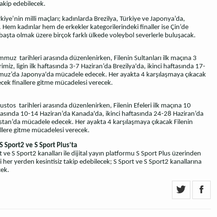
takip edebilecek.
iye’nin milli maçları; kadınlarda Brezilya, Türkiye ve Japonya’da,
Hem kadınlar hem de erkekler kategorilerindeki finaller ise Çin’de
başta olmak üzere birçok farklı ülkede voleybol severlerle buluşacak.
mmuz tarihleri arasında düzenlenirken, Filenin Sultanları ilk maçına 3
miz, ligin ilk haftasında 3-7 Haziran’da Brezilya'da, ikinci haftasında 17-
muz’da Japonya'da mücadele edecek. Her ayakta 4 karşılaşmaya çıkacak
ecek finallere gitme mücadelesi verecek.
stos tarihleri arasında düzenlenirken, Filenin Efeleri ilk maçına 10
haftasında 10-14 Haziran’da Kanada'da, ikinci haftasında 24-28 Haziran’da
tan’da mücadele edecek. Her ayakta 4 karşılaşmaya çıkacak Filenin
llere gitme mücadelesi verecek.
S Sport2 ve S Sport Plus’ta
ve S Sport2 kanalları ile dijital yayın platformu S Sport Plus üzerinden
ri her yerden kesintisiz takip edebilecek; S Sport ve S Sport2 kanallarına
cek.