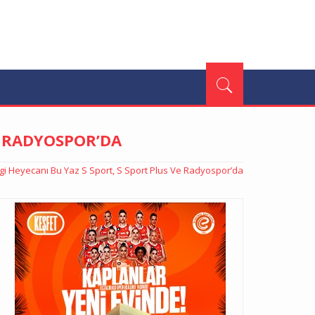
E RADYOSPOR’DA
igi Heyecanı Bu Yaz S Sport, S Sport Plus Ve Radyospor’da