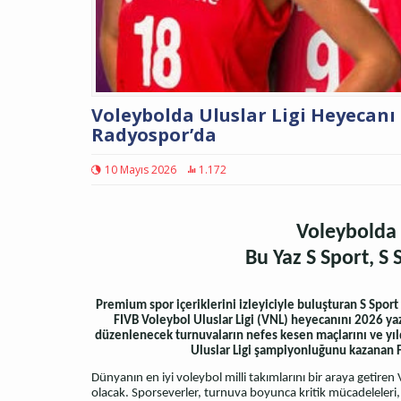
Voleybolda Uluslar Ligi Heyecanı B
Radyospor’da
10 Mayıs 2026
1.172
Voleybolda 
Bu Yaz S Sport, S
Premium spor içeriklerini izleyiciyle buluşturan S Spor
FIVB Voleybol Uluslar Ligi (VNL) heyecanını 2026 yaz
düzenlenecek turnuvaların nefes kesen maçlarını ve yıl
Uluslar Ligi şampiyonluğunu kazanan Fi
Dünyanın en iyi voleybol milli takımlarını bir araya getir
olacak. Sporseverler, turnuva boyunca kritik mücadeleleri,