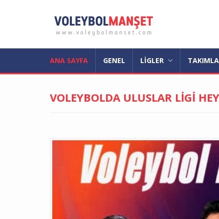
ANA SAYFA
GENEL
LİGLER
TAKIML
VOLEYBOLDA ULUSLAR LİGİ HEY