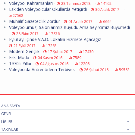
Voleybol Kahramanları
-
-
28 Temmuz 2018
14162
Eskiden Voleybolcular Okullarda Yetişirdi
-
-
30 Aralık 2017
27568
Muhalif Gazetecilik Zordur
-
-
01 Aralık 2017
6664
Voleybolumuz, Salonlarımız Büyüdü Ama Seyircimiz Büyümedi
-
-
28 Ekim 2017
17876
Eylül ayı içinde V.A.D. Lokalini Hizmete Açacağız
-
-
21 Eylül 2017
17263
Modern Gençlik
-
-
17 Şubat 2017
17430
Eski Moda
-
-
04 Kasım 2016
7589
1970'li Yıllar
-
-
04 Ağustos 2016
12206
Voleybolda Antrenörlerin Terbiyesi
-
-
26 Şubat 2016
59563
ANA SAYFA
GENEL
LİGLER
TAKIMLAR