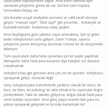
oyuncuların kaynaşmasını sağlar. Ama bizim takımda aynı
zamanda yetiştirme görevi de var. Bol bol özel maçlara,
turnuvalara ihtiyaç var.
İşte burada sosyal medyanın acımasız ve cahil tarafı devreye
giriyor: “manşet zayıf”, “blok zayıf” gibi yorumlar… Kıskançlık ve
küstahlık kötüdür. Kızlarımıza sahip çıkalım.
Ama duyduğuma göre yabancı sayısı artacakmış. İşte iyi giden
kadın voleybolunun sonu geliyor. Zaten Türkiye, oyuncu
yetiştirme yerine dönüşmüş durumda. Üstüne bir de devşirmeler
ekleniyor.
Türk oyuncuların daha fazla oynaması için bir şeyler yapılmalı.
Menajerler daha fazla para kazansın diye kulüpler zor duruma
sokulmamalı.
Voleybol kolay gibi görünen ama çok zor bir spordur. Voleybolcu
oynayarak gelişir, oturarak değil.
Genç voleybolculara transferlerde yardımcı olacak bir merci, bir
büro, bir bilen, bir psikolog, bir abla olmalı ki bu oyuncular doğru
yönlendirilsin. Fakir bir aileden geliyorsa, doğal olarak fazla para
veren kulübü seçecektir. Ama genç yaşta önemli olan para mı,
yoksa oynayarak gelişmek ve tecrübe kazanmak mı?