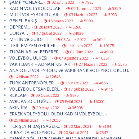
ŞAMPİYONLAR...
-
-
02 Eylül 2023
7985
KADIN VOLEYBOLCULAR..
-
-
09 Temmuz 2023
5359
MİLLİ VOLEYBOLCULAR..
-
-
03 Haziran 2023
5933
GENEL BAKIŞ...
-
-
18 Mayıs 2023
5009
DEPREM...
-
-
28 Mart 2023
5260
DÜNYA…
-
-
17 Şubat 2023
24939
METİN ve GUİDETTİ..
-
-
08 Aralık 2022
5614
İLERLEMİYEN GERİLER...
-
-
11 Kasım 2022
10175
TURAN ABİ ve FEDERER...
-
-
02 Ekim 2022
4909
VOLEYBOL ÜLKESİ...
-
-
07 Ağustos 2022
10381
VAKIFBANK – ADNAN KISTAK
-
-
27 Haziran 2022
5575
ANADOLU VOLEYBOLU ve VAKIFBANK VOLEYBOL OKULU…
-
-
14 Nisan 2022
12648
TÜRK ANTRENÖRLER...
-
-
16 Mart 2022
4866
VOLEYBOL EFSANELERİ..
-
-
17 Şubat 2022
9115
REKLAM
-
-
09 Ocak 2022
8975
AVRUPA 3.CÜLÜĞÜ...
-
-
05 Eylül 2021
16000
AKIN İRA
-
-
29 Mayıs 2021
36005
ERKEK VOLEYBOLU OLDU KADIN VOLEYBOLU
-
-
25 Nisan 2021
12056
HER ŞEYİN BAŞI SAĞLIK..
-
-
20 Mart 2021
8194
BİRAZ DA VOLEYBOL..
-
-
20 Şubat 2021
7547
CENGİZ GÖLLÜ VE MEMET FUAT BENGÜ’YÜ ANARKEN ..
-