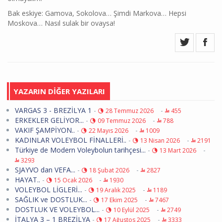
Bak eskiye: Gamova, Sokolova… Şimdi Markova… Hepsi
Moskova… Nasıl sulak bir ovaysa!
YAZARIN DİĞER YAZILARI
VARGAS 3 - BREZİLYA 1
-
-
28 Temmuz 2026
455
ERKEKLER GELİYOR...
-
-
09 Temmuz 2026
788
VAKIF ŞAMPİYON..
-
-
22 Mayıs 2026
1009
KADINLAR VOLEYBOL FİNALLERİ..
-
-
13 Nisan 2026
2191
Türkiye de Modern Voleybolun tarihçesi...
-
-
13 Mart 2026
3293
SJAYVO dan VEFA...
-
-
18 Şubat 2026
2827
HAYAT..
-
-
15 Ocak 2026
1930
VOLEYBOL LİGLERİ...
-
-
19 Aralık 2025
1189
SAĞLIK ve DOSTLUK...
-
-
17 Ekim 2025
7467
DOSTLUK VE VOLEYBOL...
-
-
10 Eylül 2025
2749
İTALYA 3 – 1 BREZİLYA
-
-
17 Ağustos 2025
3333