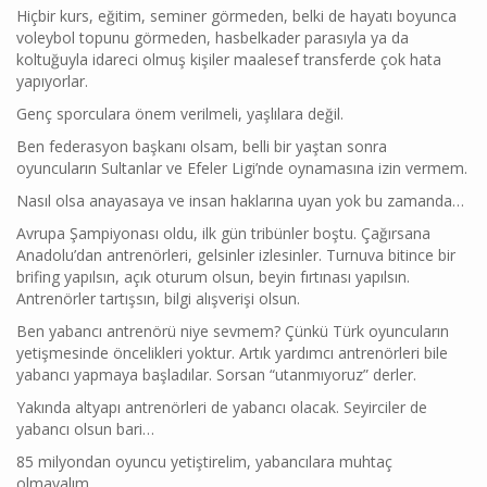
Hiçbir kurs, eğitim, seminer görmeden, belki de hayatı boyunca
voleybol topunu görmeden, hasbelkader parasıyla ya da
koltuğuyla idareci olmuş kişiler maalesef transferde çok hata
yapıyorlar.
Genç sporculara önem verilmeli, yaşlılara değil.
Ben federasyon başkanı olsam, belli bir yaştan sonra
oyuncuların Sultanlar ve Efeler Ligi’nde oynamasına izin vermem.
Nasıl olsa anayasaya ve insan haklarına uyan yok bu zamanda…
Avrupa Şampiyonası oldu, ilk gün tribünler boştu. Çağırsana
Anadolu’dan antrenörleri, gelsinler izlesinler. Turnuva bitince bir
brifing yapılsın, açık oturum olsun, beyin fırtınası yapılsın.
Antrenörler tartışsın, bilgi alışverişi olsun.
Ben yabancı antrenörü niye sevmem? Çünkü Türk oyuncuların
yetişmesinde öncelikleri yoktur. Artık yardımcı antrenörleri bile
yabancı yapmaya başladılar. Sorsan “utanmıyoruz” derler.
Yakında altyapı antrenörleri de yabancı olacak. Seyirciler de
yabancı olsun bari…
85 milyondan oyuncu yetiştirelim, yabancılara muhtaç
olmayalım.