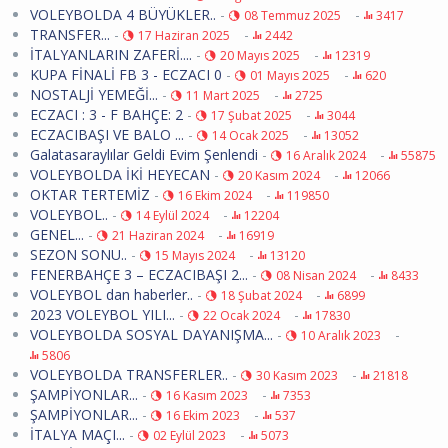
VOLEYBOLDA 4 BÜYÜKLER..
-
-
08 Temmuz 2025
3417
TRANSFER...
-
-
17 Haziran 2025
2442
İTALYANLARIN ZAFERİ....
-
-
20 Mayıs 2025
12319
KUPA FİNALİ FB 3 - ECZACI 0
-
-
01 Mayıs 2025
620
NOSTALJİ YEMEĞİ...
-
-
11 Mart 2025
2725
ECZACI : 3 - F BAHÇE: 2
-
-
17 Şubat 2025
3044
ECZACIBAŞI VE BALO ...
-
-
14 Ocak 2025
13052
Galatasaraylılar Geldi Evim Şenlendi
-
-
16 Aralık 2024
55875
VOLEYBOLDA İKİ HEYECAN
-
-
20 Kasım 2024
12066
OKTAR TERTEMİZ
-
-
16 Ekim 2024
119850
VOLEYBOL..
-
-
14 Eylül 2024
12204
GENEL...
-
-
21 Haziran 2024
16919
SEZON SONU..
-
-
15 Mayıs 2024
13120
FENERBAHÇE 3 – ECZACIBAŞI 2...
-
-
08 Nisan 2024
8433
VOLEYBOL dan haberler..
-
-
18 Şubat 2024
6899
2023 VOLEYBOL YILI...
-
-
22 Ocak 2024
17830
VOLEYBOLDA SOSYAL DAYANIŞMA...
-
-
10 Aralık 2023
5806
VOLEYBOLDA TRANSFERLER..
-
-
30 Kasım 2023
21818
ŞAMPİYONLAR...
-
-
16 Kasım 2023
7353
ŞAMPİYONLAR...
-
-
16 Ekim 2023
537
İTALYA MAÇI...
-
-
02 Eylül 2023
5073