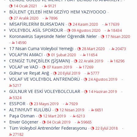
-
14 Ocak 2021
9121
BÜLENT ÇELEBİ HEM GEZİYO HEM YAZIYOOOO
-
-
27 Aralık 2020
7896
MİSAFİRLERİM BURSA’DAN
-
-
24 Kasım 2020
17639
VOLEYBOL ASİL SPORDUR
-
-
09 Ağustos 2020
18434
Koronavirüs Sayesinde Neler Öğrendik Neler
-
17 Nisan 2020
-
14590
17 Nisan Cuma Voleybol Yemeği
-
-
28 Mart 2020
20473
VOLAF’IN AMACI
-
-
01 Şubat 2020
11654
CENGİZ TUNÇBİLEK (ŞİŞMAN)
-
-
22 Aralık 2019
16296
VOLAF ve VAD
-
-
07 Kasım 2019
17269
Gülnur ve Reşat Arığ
-
-
20 Eylül 2019
5777
VOLAF VE VOLEYBOL ANTRENÖRÜ
-
-
24 Ağustos 2019
5217
GÜLNUR VE ESKİ VOLEYBOLCULAR
-
-
14 Haziran 2019
5324
ESSPOR
-
-
23 Mayıs 2019
7929
ALTINYUVT KULÜBÜ
-
-
12 Nisan 2019
6651
Paşa Osman
-
-
12 Mart 2019
6213
Enver Göçener
-
-
04 Ocak 2019
59665
Tüm Voleybol Antrenörler Federasyonu
-
-
22 Eylül 2018
27182