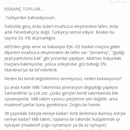
KISKANÇ TOPLUM…
Türkiye’den bahsediyorum.
Futbolda genç Arda Güler’i insafsızca eleştirenlere lafım: Arda
artık Fenerbahçe’yi değil, Türkiye’yi temsil ediyor. Bırakın bu
saçma GS–FB düşmanlığını.
ABD’den gelip anne ve babasıyla BJK–GS basket maçına giden
Alperen’i insafsızca eleştirenlere de lafım var: “Şımarmış”, “giydiği
yeşil pantolona bak” gibi yorumlar yapılıyor. Allah’tan İtalya’daki
maçlara bakmıyorlar, yoksa voleybolun göz bebeği Efe
Mandıracı’ya da laf ederlerdi.
Neden biz kendi değerlerimizi sevmiyoruz, neden kıskanıyoruz?
Şu anda Kadın Milli Takımı’nda jenerasyon değişikliği yapılıyor.
Santarelli’nin işi çok zor, çünkü gençler kendi takımlarında bile
oynamıyorlar. Milli takım oyuncu yetiştirme yeri değildir, ama
maalesef şartlar bunu gerektiriyor. Doğru bir hamle.
38 yaşındaki Eda’yla nereye kadar? Artık ilerlemesi durmuş Aslı’yla
nereye kadar? Milli takım, toplama bir takımdır; kulüplerinde iyi
oynayan (maalesef çoğu oynamıyor ya da az oynuyor)