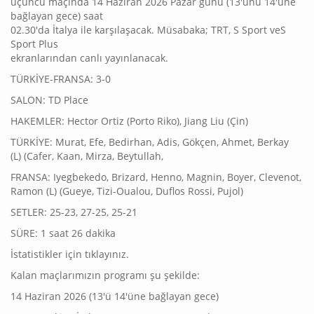
üçüncü maçında 14 Haziran 2026 Pazar günü (13'ünü 14'üne
bağlayan gece) saat
02.30'da İtalya ile karşılaşacak. Müsabaka; TRT, S Sport veS
Sport Plus
ekranlarından canlı yayınlanacak.
TÜRKİYE-FRANSA: 3-0
SALON: TD Place
HAKEMLER: Hector Ortiz (Porto Riko), Jiang Liu (Çin)
TÜRKİYE: Murat, Efe, Bedirhan, Adis, Gökçen, Ahmet, Berkay
(L) (Cafer, Kaan, Mirza, Beytullah,
FRANSA: Iyegbekedo, Brizard, Henno, Magnin, Boyer, Clevenot,
Ramon (L) (Gueye, Tizi-Oualou, Duflos Rossi, Pujol)
SETLER: 25-23, 27-25, 25-21
SÜRE: 1 saat 26 dakika
İstatistikler için tıklayınız.
Kalan maçlarımızın programı şu şekilde:
14 Haziran 2026 (13'ü 14'üne bağlayan gece)