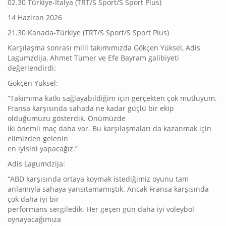
02.30 Türkiye-İtalya (TRT/S Sport/S Sport Plus)
14 Haziran 2026
21.30 Kanada-Türkiye (TRT/S Sport/S Sport Plus)
Karşılaşma sonrası milli takımımızda Gökçen Yüksel, Adis
Lagumzdija, Ahmet Tümer ve Efe Bayram galibiyeti
değerlendirdi:
Gökçen Yüksel:
“Takımıma katkı sağlayabildiğim için gerçekten çok mutluyum.
Fransa karşısında sahada ne kadar güçlü bir ekip
olduğumuzu gösterdik. Önümüzde
iki önemli maç daha var. Bu karşılaşmaları da kazanmak için
elimizden gelenin
en iyisini yapacağız.”
Adis Lagumdzija:
“ABD karşısında ortaya koymak istediğimiz oyunu tam
anlamıyla sahaya yansıtamamıştık. Ancak Fransa karşısında
çok daha iyi bir
performans sergiledik. Her geçen gün daha iyi voleybol
oynayacağımıza