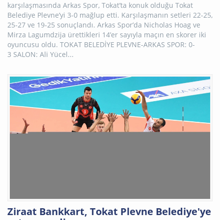
karşılaşmasında Arkas Spor, Tokat’ta konuk olduğu Tokat
Belediye Plevne’yi 3-0 mağlup etti. Karşılaşmanın setleri 22-25,
25-27 ve 19-25 sonuçlandı. Arkas Spor’da Nicholas Hoag ve
Mirza Lagumdzija ürettikleri 14’er sayıyla maçın en skorer iki
oyuncusu oldu. TOKAT BELEDİYE PLEVNE-ARKAS SPOR: 0-
3 SALON: Ali Yücel...
Ziraat Bankkart, Tokat Plevne Belediye'ye