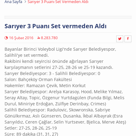
Ana Sayfa
Sarıyer 3 Puanı Set Vermeden Aldı
Sarıyer 3 Puanı Set vermeden Aldı
16 Şubat 2016
8.283.780
Bayanlar Birinci Voleybol Ligi'nde Sarıyer Belediyespor,
Salihli'ye set vermedi.
Rakibini kendi seyircisi önünde ağırlayan Sarıyer
karşılaşmanın setlerini 27-25, 28-26 ve 25-19 kazandı.
Sarıyer Belediyespor: 3 - Salihli Belediyespor: 0
Salon: Bahçeköy Orman Fakültesi
Hakemler: Ramazan Çevik, Metin Korkut
Sarıyer Belediyespor: Arelya Karasoy, Hood, Melike Yılmaz,
Seray Altay, Topic, Özgenur Yurtdagülen (Funda Bilgi, Melis
Durul, Miniriye Erdoğan, Zülfiye Derinbay, Crimes)
Salihli Belediyespor: Radulovic, Skowronska, Sabriye
Gönülkırmaz, Aslı Günseren, Dusanka, İkbal Albayrak (Esra
Sarıyıldız, Ceren Çağlar, Selin Yurtsever, Bjelica, Merve Ateş)
Setler: 27-25, 28-26, 25-19
Süre: 89 dakika (31, 31, 27)