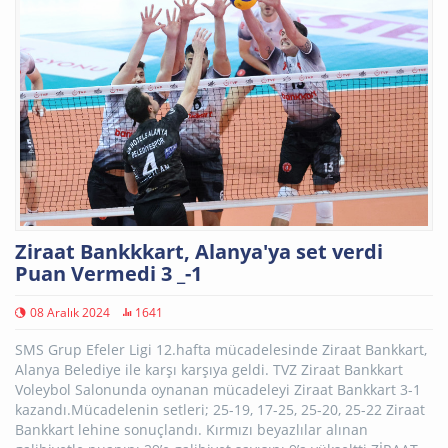
Ziraat Bankkkart, Alanya'ya set verdi
Puan Vermedi 3 _-1
08 Aralık 2024
1641
SMS Grup Efeler Ligi 12.hafta mücadelesinde Ziraat Bankkart,
Alanya Belediye ile karşı karşıya geldi. TVZ Ziraat Bankkart
Voleybol Salonunda oynanan mücadeleyi Ziraat Bankkart 3-1
kazandı.Mücadelenin setleri; 25-19, 17-25, 25-20, 25-22 Ziraat
Bankkart lehine sonuçlandı. Kırmızı beyazlılar alınan