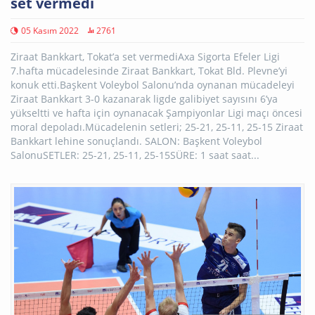
set vermedi
05 Kasım 2022
2761
Ziraat Bankkart, Tokat’a set vermediAxa Sigorta Efeler Ligi
7.hafta mücadelesinde Ziraat Bankkart, Tokat Bld. Plevne’yi
konuk etti.Başkent Voleybol Salonu’nda oynanan mücadeleyi
Ziraat Bankkart 3-0 kazanarak ligde galibiyet sayısını 6’ya
yükseltti ve hafta için oynanacak Şampiyonlar Ligi maçı öncesi
moral depoladı.Mücadelenin setleri; 25-21, 25-11, 25-15 Ziraat
Bankkart lehine sonuçlandı. SALON: Başkent Voleybol
SalonuSETLER: 25-21, 25-11, 25-15SÜRE: 1 saat saat...