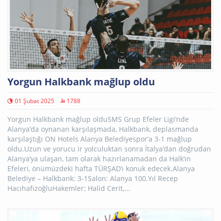
Yorgun Halkbank mağlup oldu
01 Şubat 2025
1788
Yorgun Halkbank mağlup olduSMS Grup Efeler Ligi’nde
Alanya’da oynanan karşılaşmada, Halkbank, deplasmanda
karşılaştığı ON Hotels Alanya Belediyespor’a 3-1 mağlup
oldu.Uzun ve yorucu ir yolculuktan sonra İtalya’dan doğrudan
Alanya’ya ulaşan, tam olarak hazırlanamadan da Halk’ın
Efeleri, önümüzdeki hafta TÜRŞAD’ı konuk edecek.Alanya
Belediye – Halkbank: 3-1Salon: Alanya 100.Yıl Recep
HacıhafızoğluHakemler: Halid Cerit,...