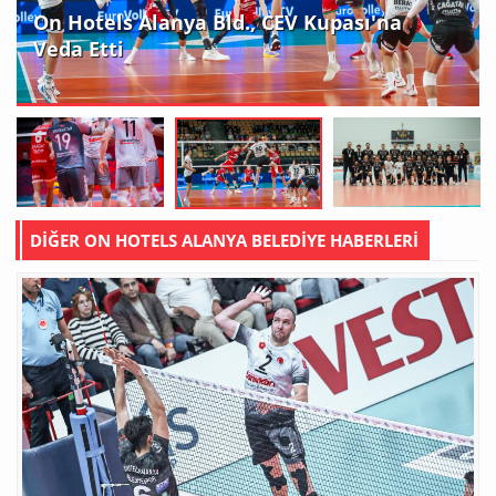
On Hotels Alanya Bld., CEV Kupası'na
Veda Etti
DİĞER ON HOTELS ALANYA BELEDİYE HABERLERİ