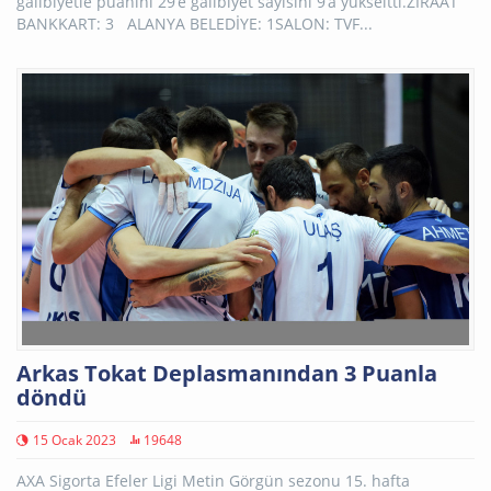
galibiyetle puanını 29’e galibiyet sayısını 9’a yükseltti.ZİRAAT
BANKKART: 3 ALANYA BELEDİYE: 1SALON: TVF...
Arkas Tokat Deplasmanından 3 Puanla
döndü
15 Ocak 2023
19648
AXA Sigorta Efeler Ligi Metin Görgün sezonu 15. hafta