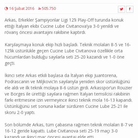
16 Şubat 2016
505.750
Arkas, Erkekler Şampiyonlar Ligi 12’li Play-Off turunda konuk
ettiği İtalyan ekibi Cucine Lube Civitanova’ya 3-0 yenildi ve
rövanş öncesi avantajını rakibine kaptırdı.
Karşılaşmaya konuk ekip hızlı başladı. Teknik molaları 8-5 ve 16-
12’lik üstünlükle geçen Cucine Lube Civitanova özellikle orta
hücumlardan bulduğu sayılarla seti 25-20 kazandı ve 1-0 öne
geçti.
İkinci sete Arkas etkili başlasa da İtalyan ekip Juantorena,
Podrascanin ve Miljkovic’in sayılarıyla yeniden skor üstünlüğünü
ele aldı ve ilk teknik molaya 8-6 üstün girdi. Arkasspor’un Rouzier
ve Borges ile ürettiği sayılara rağmen İtalyan temsilcisi rakibinin
farkı eritmesine izin vermeyince ikinci teknik mola 16-13 kapandı.
Üstünlüğünü set sonuna kadar sürdüren Cucine Lube 25-21 ile
skoru 2-0 yaptı.
Son bölümde Arkas, tüm çabasına rağmen teknik molaları 8-7 ve
16-12 geride kapattı. Lube Civitanova seti 25-19 maçı 3-0
kazandı ve ikinci maç öncesi avantaj elde etti.