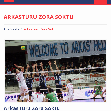
navigation
ARKASTURU ZORA SOKTU
Ana Sayfa
ArkasTuru Zora Soktu
ArkasTuru Zora Soktu