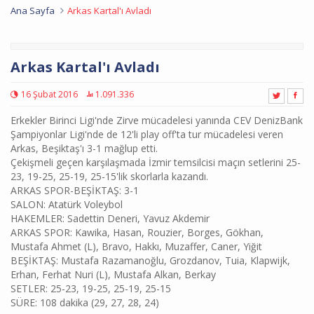
Ana Sayfa
Arkas Kartal'ı Avladı
Arkas Kartal'ı Avladı
16 Şubat 2016
1.091.336
Erkekler Birinci Ligi'nde Zirve mücadelesi yanında CEV DenizBank
Şampiyonlar Ligi'nde de 12'li play off'ta tur mücadelesi veren
Arkas, Beşiktaş'ı 3-1 mağlup etti.
Çekişmeli geçen karşılaşmada İzmir temsilcisi maçın setlerini 25-
23, 19-25, 25-19, 25-15'lik skorlarla kazandı.
ARKAS SPOR-BEŞİKTAŞ: 3-1
SALON: Atatürk Voleybol
HAKEMLER: Sadettin Deneri, Yavuz Akdemir
ARKAS SPOR: Kawika, Hasan, Rouzier, Borges, Gökhan,
Mustafa Ahmet (L), Bravo, Hakkı, Muzaffer, Caner, Yiğit
BEŞİKTAŞ: Mustafa Razamanoğlu, Grozdanov, Tuia, Klapwijk,
Erhan, Ferhat Nuri (L), Mustafa Alkan, Berkay
SETLER: 25-23, 19-25, 25-19, 25-15
SÜRE: 108 dakika (29, 27, 28, 24)