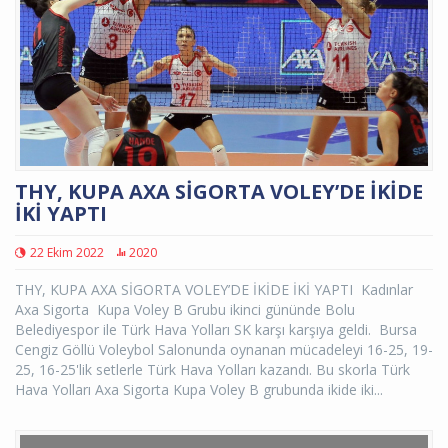
THY, KUPA AXA SİGORTA VOLEY’DE İKİDE
İKİ YAPTI
22 Ekim 2022
2020
THY, KUPA AXA SİGORTA VOLEY’DE İKİDE İKİ YAPTI Kadınlar
Axa Sigorta Kupa Voley B Grubu ikinci gününde Bolu
Belediyespor ile Türk Hava Yolları SK karşı karşıya geldi. Bursa
Cengiz Göllü Voleybol Salonunda oynanan mücadeleyi 16-25, 19-
25, 16-25'lik setlerle Türk Hava Yolları kazandı. Bu skorla Türk
Hava Yolları Axa Sigorta Kupa Voley B grubunda ikide iki...