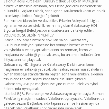
Salonun açılış kurdelesini Dursun Özbek ve Özkan Mutlugil'in
birlikte kesmesinin ardından, tesis içine geçilerek incelemelerde
bulunuldu. Başkan Özbek, saha içinde sarı-kırmızılı kadın ve erkek
takımlarıyla birlikte fotoğraf çektirdi.
Sarı-kırmızılı idareciler ve davetliler, Erkekler Voleybol 1. Lig'de
oynanan ve bu tesisteki ilk resmi maç olan Galatasaray HDI
Sigorta-İnegöl Belediyespor müsabakasını da takip ettiler.
VOLEYBOL ŞUBESİNİN YENİ EVİ
Daikin Park adıyla hizmete sokulan salon, Galatasaray
Kulübünün voleybol şubesine her yönüyle hizmet verecek.
Voleybolda A ve altyapı takımlarının antrenman, kamp ve
maçlarına ev sahipliği yapacak tesis, bu anlamda kulübün tüm
ihtiyaçlarını karşılayacak.
Galatasaray HDI Sigorta ve Galatasaray Daikin takımlarının
maçlarına ev sahipliği yapacak olan salon, resmi müsabakaların
oynanabileceği standartlarda baştan sona yenilenirken, eklenen
tribünlerle toplam seyirci kapasitesi bin 200'e çıkarıldı.
Galatasaray Avrupa maçlarını ise yine Burhan Felek Voleybol
Salonu'nda oynayacak.
İstanbul BŞB, Fenerbahçe ve Galatasaray'ın ayrılmasıyla Burhan
Felek'te lig maçlarını sadece Vakıfbank oynayacak... Vakıfbank da
gelecek sezon Bağlarbaşı'nda tapımı süren ve Haziran ayında
bitecek olan Vakıfbank Spor Sarayı'nda oynayacak...