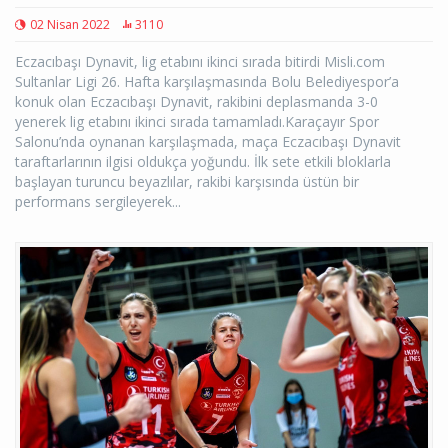
02 Nisan 2022
3110
Eczacıbaşı Dynavit, lig etabını ikinci sırada bitirdi Misli.com
Sultanlar Ligi 26. Hafta karşılaşmasında Bolu Belediyespor’a
konuk olan Eczacıbaşı Dynavit, rakibini deplasmanda 3-0
yenerek lig etabını ikinci sırada tamamladı.Karaçayır Spor
Salonu’nda oynanan karşılaşmada, maça Eczacıbaşı Dynavit
taraftarlarının ilgisi oldukça yoğundu. İlk sete etkili bloklarla
başlayan turuncu beyazlılar, rakibi karşısında üstün bir
performans sergileyerek...