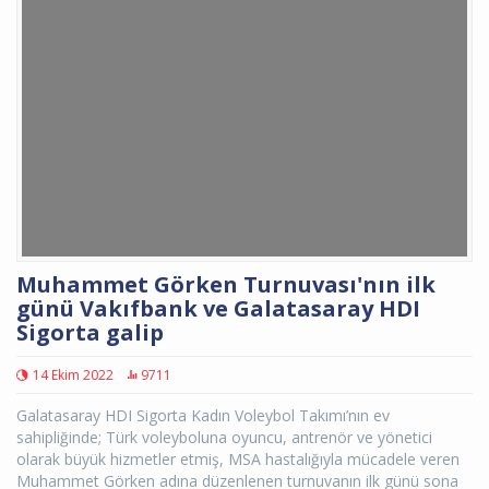
Muhammet Görken Turnuvası'nın ilk
günü Vakıfbank ve Galatasaray HDI
Sigorta galip
14 Ekim 2022
9711
Galatasaray HDI Sigorta Kadın Voleybol Takımı’nın ev
sahipliğinde; Türk voleyboluna oyuncu, antrenör ve yönetici
olarak büyük hizmetler etmiş, MSA hastalığıyla mücadele veren
Muhammet Görken adına düzenlenen turnuvanın ilk günü sona