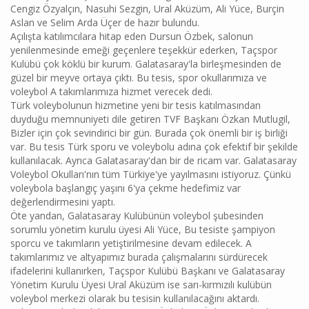
Cengiz Özyalçın, Nasuhi Sezgin, Ural Aküzüm, Ali Yüce, Burçin
Aslan ve Selim Arda Üçer de hazır bulundu.
Açılışta katılımcılara hitap eden Dursun Özbek, salonun
yenilenmesinde emeği geçenlere teşekkür ederken, Taçspor
Kulübü çok köklü bir kurum. Galatasaray'la birleşmesinden de
güzel bir meyve ortaya çıktı. Bu tesis, spor okullarımıza ve
voleybol A takımlarımıza hizmet verecek dedi.
Türk voleybolunun hizmetine yeni bir tesis katılmasından
duyduğu memnuniyeti dile getiren TVF Başkanı Özkan Mutlugil,
Bizler için çok sevindirici bir gün. Burada çok önemli bir iş birliği
var. Bu tesis Türk sporu ve voleybolu adına çok efektif bir şekilde
kullanılacak. Ayrıca Galatasaray'dan bir de ricam var. Galatasaray
Voleybol Okulları'nın tüm Türkiye'ye yayılmasını istiyoruz. Çünkü
voleybola başlangıç yaşını 6'ya çekme hedefimiz var
değerlendirmesini yaptı.
Öte yandan, Galatasaray Kulübünün voleybol şubesinden
sorumlu yönetim kurulu üyesi Ali Yüce, Bu tesiste şampiyon
sporcu ve takımların yetiştirilmesine devam edilecek. A
takımlarımız ve altyapımız burada çalışmalarını sürdürecek
ifadelerini kullanırken, Taçspor Kulübü Başkanı ve Galatasaray
Yönetim Kurulu Üyesi Ural Aküzüm ise sarı-kırmızılı kulübün
voleybol merkezi olarak bu tesisin kullanılacağını aktardı.