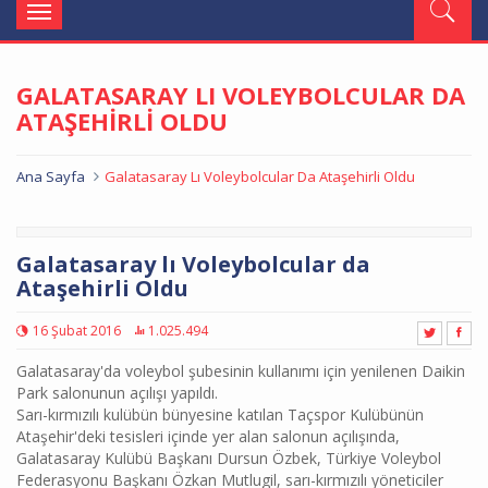
Toggle
navigation
GALATASARAY LI VOLEYBOLCULAR DA
ATAŞEHİRLİ OLDU
Ana Sayfa
Galatasaray Lı Voleybolcular Da Ataşehirli Oldu
Galatasaray lı Voleybolcular da
Ataşehirli Oldu
16 Şubat 2016
1.025.494
Galatasaray'da voleybol şubesinin kullanımı için yenilenen Daikin
Park salonunun açılışı yapıldı.
Sarı-kırmızılı kulübün bünyesine katılan Taçspor Kulübünün
Ataşehir'deki tesisleri içinde yer alan salonun açılışında,
Galatasaray Kulübü Başkanı Dursun Özbek, Türkiye Voleybol
Federasyonu Başkanı Özkan Mutlugil, sarı-kırmızılı yöneticiler