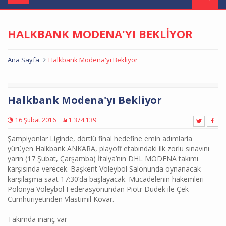
navigation
HALKBANK MODENA'YI BEKLİYOR
Ana Sayfa
Halkbank Modena'yı Bekliyor
Halkbank Modena'yı Bekliyor
16 Şubat 2016
1.374.139
Şampiyonlar Liginde, dörtlü final hedefine emin adımlarla
yürüyen Halkbank ANKARA, playoff etabındaki ilk zorlu sınavını
yarın (17 Şubat, Çarşamba) İtalya’nın DHL MODENA takımı
karşısında verecek. Başkent Voleybol Salonunda oynanacak
karşılaşma saat 17:30’da başlayacak. Mücadelenin hakemleri
Polonya Voleybol Federasyonundan Piotr Dudek ile Çek
Cumhuriyetinden Vlastimil Kovar.
Takımda inanç var