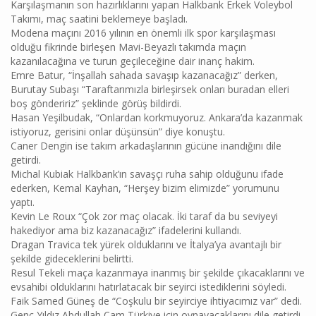
Karşılaşmanın son hazırlıklarını yapan Halkbank Erkek Voleybol
Takımı, maç saatini beklemeye başladı.
Modena maçını 2016 yılının en önemli ilk spor karşılaşması
olduğu fikrinde birleşen Mavi-Beyazlı takımda maçın
kazanılacağına ve turun geçileceğine dair inanç hakim.
Emre Batur, “İnşallah sahada savaşıp kazanacağız” derken,
Burutay Subaşı “Taraftarımızla birleşirsek onları buradan elleri
boş göndeririz” şeklinde görüş bildirdi.
Hasan Yeşilbudak, “Onlardan korkmuyoruz. Ankara’da kazanmak
istiyoruz, gerisini onlar düşünsün” diye konuştu.
Caner Dengin ise takım arkadaşlarının gücüne inandığını dile
getirdi.
Michal Kubiak Halkbank’ın savaşçı ruha sahip olduğunu ifade
ederken, Kemal Kayhan, “Herşey bizim elimizde” yorumunu
yaptı.
Kevin Le Roux “Çok zor maç olacak. İki taraf da bu seviyeyi
hakediyor ama biz kazanacağız” ifadelerini kullandı.
Dragan Travica tek yürek olduklarını ve İtalya’ya avantajlı bir
şekilde gideceklerini belirtti.
Resul Tekeli maça kazanmaya inanmış bir şekilde çıkacaklarını ve
evsahibi olduklarını hatırlatacak bir seyirci istediklerini söyledi.
Faik Samed Güneş de “Coşkulu bir seyirciye ihtiyacımız var” dedi.
Genç Yıldız Abdullah Çam Türkiye için oynayacaklarını dile getirdi