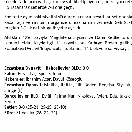
sürede farkı açmayı başaran ev sahibi ekip oyun organizasyonu etki
15 kazanarak setlerde 2-0 öne geçti.
Son sette oyun hakimiyetini sürdüren turuncu beyazlılar setin sonla
kadar açtı ve rakibinin organize olmasına izin vermedi. Seti 25-
maçtan 3-0’lık net bir galibiyetle ayrıldı.
Aldıkları 12’er sayıyla Magdalena Stysiak ve Dana Rettke turun
isimleri oldu. Kaydettiği 11 sayıyla ise Kathryn Boden galibi
Eczacıbaşı Dynavit’li oyuncular toplamda 11 blok ve 5 servis sayısı 
Eczacıbaşı Dynavit – Bahçelievler BLD.: 3-0
Salon:
Eczacıbaşı Spor Salonu
Hakemler:
İbrahim Acar, Davut Köseoğlu
Eczacıbaşı Dynavit:
Meliha, Rettke, Elif, Boden, Bengisu, Stysiak,
Simge (L)
Bahçelievler BLD.
: Eylül, Fatma Nur, Nikolova, Rylen, Eda, Jaksic
Sema
Setler:
3-0 (25-21, 25-15, 25-10)
Süre:
71 dakika (26, 24, 21)