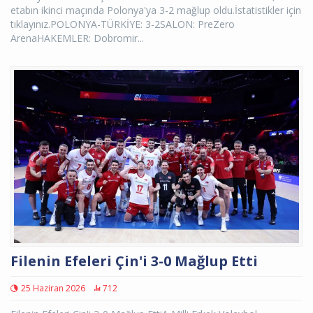
etabın ikinci maçında Polonya'ya 3-2 mağlup oldu.İstatistikler için
tıklayınız.POLONYA-TÜRKİYE: 3-2SALON: PreZero
ArenaHAKEMLER: Dobromir...
Filenin Efeleri Çin'i 3-0 Mağlup Etti
25 Haziran 2026
712