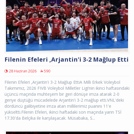
Filenin Efeleri ,Arjantin'i 3-2 Mağlup Etti
28 Haziran 2026
590
Filenin Efeleri ,Arjantin'i 3-2 Mağlup EttiA Milli Erkek Voleybol
Takımımız, 2026 FIVB Voleybol Milletler Ligi’nin ikinci haftasındaki
üçüncü maçında muhteşem bir geri dönüşe imza atarak 2-0
geriye düştüğü mücadelede Arjantin'i 3-2 mağlup etti.VNL'deki
dördüncü galibiyetine imza atan millilerimiz puanını 11'e
yükseltti.Filenin Efeleri, ikinci haftadaki son maçında yarın TSİ
17.30'da Belçika ile karşılaşacak. Müsabaka, S...