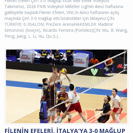
Filenin Efeleri Çin'i 3-0 Mağlup EttiA Milli Erkek Voleybol
Takımımız, 2026 FIVB Voleybol Milletler Ligi’nin ikinci haftasına
galibiyetle başladı.Filenin Efeleri, VNL'in ikinci haftasının açılış
maçında Çin’i 3-0 mağlup etti.İstatistikler için tıklayınız.ÇİN-
TÜRKİYE: 0-3SALON: PreZero ArenaHAKEMLER: Vladimir
Simonovic (İsviçre), Ricardo Ferreira (Portekiz)ÇİN: Wu, B. Wang,
Peng, Jiang, L. Li, Hu, Qu (L)...
FİLENİN EFELERİ, İTALYA'YA 3-0 MAĞLUP