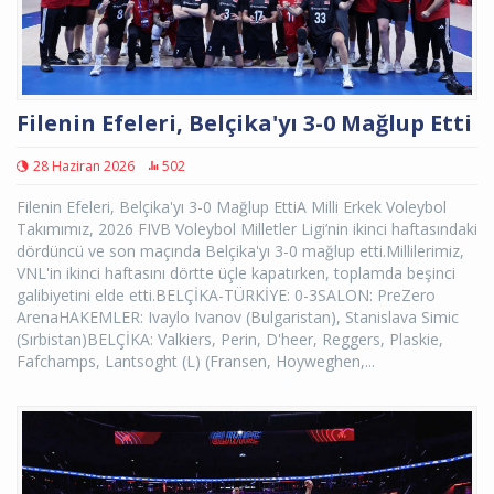
Filenin Efeleri, Belçika'yı 3-0 Mağlup Etti
28 Haziran 2026
502
Filenin Efeleri, Belçika'yı 3-0 Mağlup EttiA Milli Erkek Voleybol
Takımımız, 2026 FIVB Voleybol Milletler Ligi’nin ikinci haftasındaki
dördüncü ve son maçında Belçika'yı 3-0 mağlup etti.Millilerimiz,
VNL'in ikinci haftasını dörtte üçle kapatırken, toplamda beşinci
galibiyetini elde etti.BELÇİKA-TÜRKİYE: 0-3SALON: PreZero
ArenaHAKEMLER: Ivaylo Ivanov (Bulgaristan), Stanislava Simic
(Sırbistan)BELÇİKA: Valkiers, Perin, D'heer, Reggers, Plaskie,
Fafchamps, Lantsoght (L) (Fransen, Hoyweghen,...