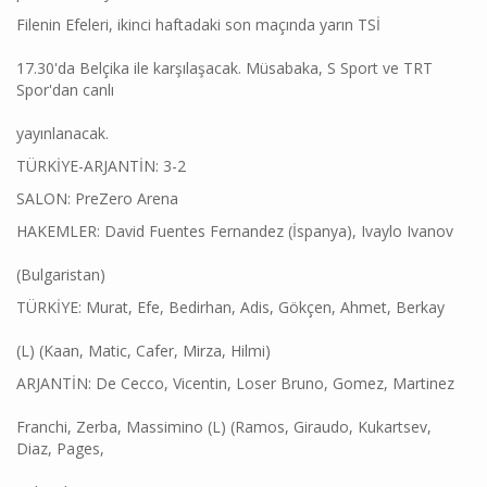
Filenin Efeleri, ikinci haftadaki son maçında yarın TSİ
17.30'da Belçika ile karşılaşacak. Müsabaka, S Sport ve TRT
Spor'dan canlı
yayınlanacak.
TÜRKİYE-ARJANTİN: 3-2
SALON: PreZero Arena
HAKEMLER: David Fuentes Fernandez (İspanya), Ivaylo Ivanov
(Bulgaristan)
TÜRKİYE: Murat, Efe, Bedirhan, Adis, Gökçen, Ahmet, Berkay
(L) (Kaan, Matic, Cafer, Mirza, Hilmi)
ARJANTİN: De Cecco, Vicentin, Loser Bruno, Gomez, Martinez
Franchi, Zerba, Massimino (L) (Ramos, Giraudo, Kukartsev,
Diaz, Pages,