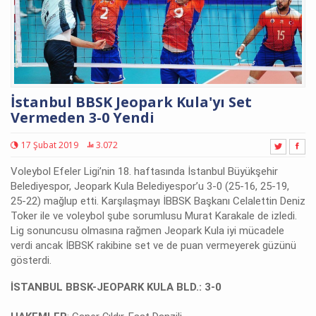
İstanbul BBSK Jeopark Kula'yı Set
Vermeden 3-0 Yendi
17 Şubat 2019
3.072
Voleybol Efeler Ligi’nin 18. haftasında İstanbul Büyükşehir
Belediyespor, Jeopark Kula Belediyespor’u 3-0 (25-16, 25-19,
25-22) mağlup etti. Karşılaşmayı İBBSK Başkanı Celalettin Deniz
Toker ile ve voleybol şube sorumlusu Murat Karakale de izledi.
Lig sonuncusu olmasına rağmen Jeopark Kula iyi mücadele
verdi ancak İBBSK rakibine set ve de puan vermeyerek güzünü
gösterdi.
İSTANBUL BBSK-JEOPARK KULA B
LD.: 3-0