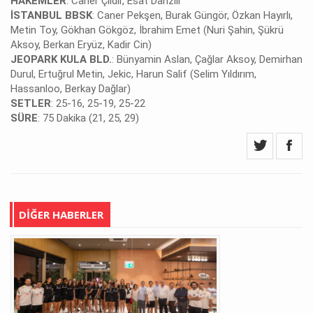
HAKE
MLER
: Caner Çıldır, Esat Danzili
İSTANBUL BBSK
: Caner Pekşen, Burak Güngör, Özkan Hayırlı,
Metin Toy, Gökhan Gökgöz, İbrahim Emet (Nuri Şahin, Şükrü
Aksoy, Berkan Eryüz, Kadir Cin)
JEOPARK KULA BLD.
: Bünyamin Aslan, Çağlar Aksoy, Demirhan
Durul, Ertuğrul Metin, Jekic, Harun Salif (Selim Yıldırım,
Hassanloo, Berkay Dağlar)
SETLER
: 25-16, 25-19, 25-22
SÜRE
: 75 Dakika (21, 25, 29)
DİĞER HABERLER