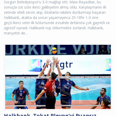
Sorgun Belediyespor’u 3-0 mağlup etti. Mavi-Beyazlılar, bu
sonuçla üst üste ikinci galibiyetini almış oldu. Karşılaşmanın ilk
setinde etkili servis atıp, bloklarla rakibini durdurmayı başaran
Halkbank, atakta da sorun yaşamayınca 25-18’le 1-0 öne
geçti.İkinci setin ilk bölümünde evsahibi defansta çok gayretli ve
agresif oynadı. Halkbank top öldürmekte zorlandı. Halkbank,
manşette de...
Halkbank, Tokat Plevne'yi Puansız