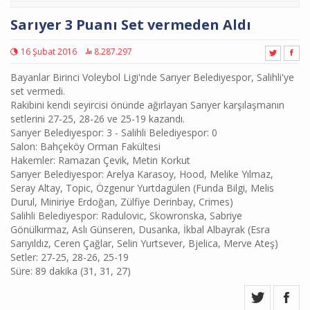
Sarıyer 3 Puanı Set vermeden Aldı
16 Şubat 2016
8.287.297
Bayanlar Birinci Voleybol Ligi'nde Sarıyer Belediyespor, Salihli'ye
set vermedi.
Rakibini kendi seyircisi önünde ağırlayan Sarıyer karşılaşmanın
setlerini 27-25, 28-26 ve 25-19 kazandı.
Sarıyer Belediyespor: 3 - Salihli Belediyespor: 0
Salon: Bahçeköy Orman Fakültesi
Hakemler: Ramazan Çevik, Metin Korkut
Sarıyer Belediyespor: Arelya Karasoy, Hood, Melike Yılmaz,
Seray Altay, Topic, Özgenur Yurtdagülen (Funda Bilgi, Melis
Durul, Miniriye Erdoğan, Zülfiye Derinbay, Crimes)
Salihli Belediyespor: Radulovic, Skowronska, Sabriye
Gönülkırmaz, Aslı Günseren, Dusanka, İkbal Albayrak (Esra
Sarıyıldız, Ceren Çağlar, Selin Yurtsever, Bjelica, Merve Ateş)
Setler: 27-25, 28-26, 25-19
Süre: 89 dakika (31, 31, 27)