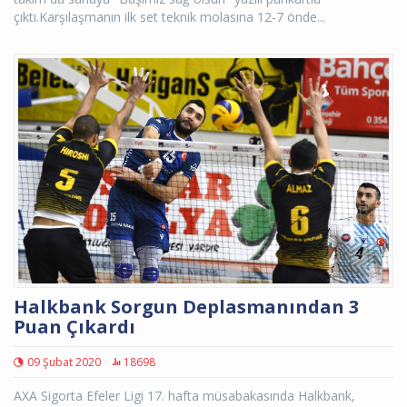
çıktı.Karşılaşmanın ilk set teknik molasına 12-7 önde...
Halkbank Sorgun Deplasmanından 3
Puan Çıkardı
09 Şubat 2020
18698
AXA Sigorta Efeler Ligi 17. hafta müsabakasında Halkbank,