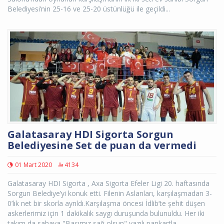
Belediyesi’nin 25-16 ve 25-20 üstünlüğü ile geçildi...
Galatasaray HDI Sigorta Sorgun
Belediyesine Set de puan da vermedi
01 Mart 2020
4134
Galatasaray HDI Sigorta , Axa Sigorta Efeler Ligi 20. haftasında
Sorgun Belediye’yi konuk etti. Filenin Aslanları, karşılaşmadan 3-
0’lık net bir skorla ayrıldı.Karşılaşma öncesi İdlib’te şehit düşen
askerlerimiz için 1 dakikalık saygı duruşunda bulunuldu. Her iki
takım da sahaya "Başımız sağ olsun" yazılı pankartla