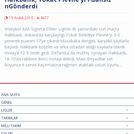
nGönderdi
15 Aralık 2019
4677
Voleybol AXA Sigorta Efeler Ligi’nin ilk yarısındaki son maçta
Halkbank, Ankara’da karşılaştığı Tokat Belediye Plevne’yi 3-0
yenerek puanını 17’ye çıkardı.Müsabaka dengeli, karşılıklı sayılarla
başladı. Halkbank köşeler ve arka ortadan aldığı sayılarla teknik
molaya 12-9 önde girdi. Defansta da müthiş oynayan Halkbank,
16-10’da rakibine ikinci molayı aldırdı. Mavi-Beyazlılar set
boyunca 6 servis kaçırmasına rağmen ataktaki üstün oyunu...
ANA SAYFA
GENEL
LİGLER
TAKIMLAR
MİLLİ TAKIM
GALERİ