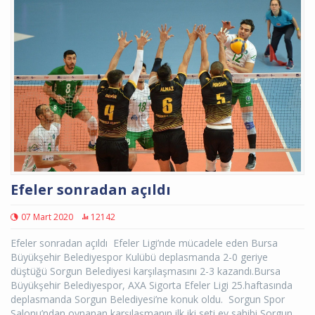
Efeler sonradan açıldı
07 Mart 2020
12142
Efeler sonradan açıldı Efeler Ligi’nde mücadele eden Bursa
Büyükşehir Belediyespor Kulübü deplasmanda 2-0 geriye
düştüğü Sorgun Belediyesi karşılaşmasını 2-3 kazandı.Bursa
Büyükşehir Belediyespor, AXA Sigorta Efeler Ligi 25.haftasında
deplasmanda Sorgun Belediyesi’ne konuk oldu. Sorgun Spor
Salonu’ndan oynanan karşılaşmanın ilk iki seti ev sahibi Sorgun