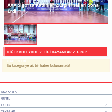
XA Sigorta Kadınlar 2.Ligi Finalleri Sona
rdi
DİĞER VOLEYBOL 2. LİGİ BAYANLAR 2. GRUP
HABERLERİ
Bu kategoriye ait bir haber bulunamadı!
ANA SAYFA
GENEL
LİGLER
TAKIMLAR