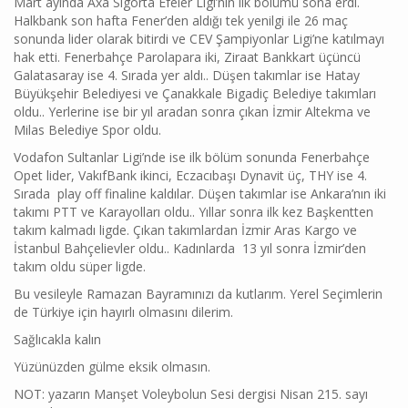
Mart ayında Axa Sigorta Efeler Ligi’nin ilk bölümü sona erdi.
Halkbank son hafta Fener’den aldığı tek yenilgi ile 26 maç
sonunda lider olarak bitirdi ve CEV Şampiyonlar Ligi’ne katılmayı
hak etti. Fenerbahçe Parolapara iki, Ziraat Bankkart üçüncü
Galatasaray ise 4. Sırada yer aldı.. Düşen takımlar ise Hatay
Büyükşehir Belediyesi ve Çanakkale Bigadiç Belediye takımları
oldu.. Yerlerine ise bir yıl aradan sonra çıkan İzmir Altekma ve
Milas Belediye Spor oldu.
Vodafon Sultanlar Ligi’nde ise ilk bölüm sonunda Fenerbahçe
Opet lider, VakıfBank ikinci, Eczacıbaşı Dynavit üç, THY ise 4.
Sırada play off finaline kaldılar. Düşen takımlar ise Ankara’nın iki
takımı PTT ve Karayolları oldu.. Yıllar sonra ilk kez Başkentten
takım kalmadı ligde. Çıkan takımlardan İzmir Aras Kargo ve
İstanbul Bahçelievler oldu.. Kadınlarda 13 yıl sonra İzmir’den
takım oldu süper ligde.
Bu vesileyle Ramazan Bayramınızı da kutlarım. Yerel Seçimlerin
de Türkiye için hayırlı olmasını dilerim.
Sağlıcakla kalın
Yüzünüzden gülme eksik olmasın.
NOT: yazarın Manşet Voleybolun Sesi dergisi Nisan 215. sayı