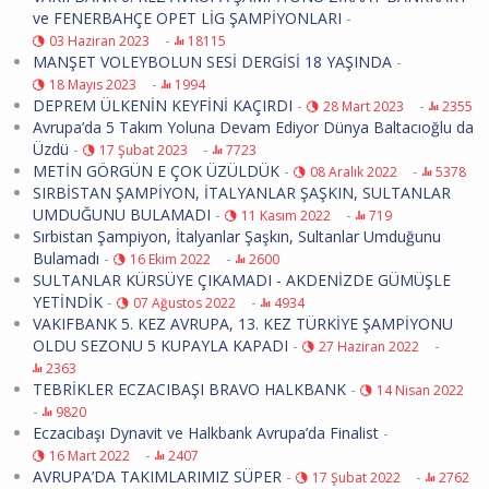
ve FENERBAHÇE OPET LİG ŞAMPİYONLARI
-
-
03 Haziran 2023
18115
MANŞET VOLEYBOLUN SESİ DERGİSİ 18 YAŞINDA
-
-
18 Mayıs 2023
1994
DEPREM ÜLKENİN KEYFİNİ KAÇIRDI
-
-
28 Mart 2023
2355
Avrupa’da 5 Takım Yoluna Devam Ediyor Dünya Baltacıoğlu da
Üzdü
-
-
17 Şubat 2023
7723
METİN GÖRGÜN E ÇOK ÜZÜLDÜK
-
-
08 Aralık 2022
5378
SIRBİSTAN ŞAMPİYON, İTALYANLAR ŞAŞKIN, SULTANLAR
UMDUĞUNU BULAMADI
-
-
11 Kasım 2022
719
Sırbistan Şampiyon, İtalyanlar Şaşkın, Sultanlar Umduğunu
Bulamadı
-
-
16 Ekim 2022
2600
SULTANLAR KÜRSÜYE ÇIKAMADI - AKDENİZDE GÜMÜŞLE
YETİNDİK
-
-
07 Ağustos 2022
4934
VAKIFBANK 5. KEZ AVRUPA, 13. KEZ TÜRKİYE ŞAMPİYONU
OLDU SEZONU 5 KUPAYLA KAPADI
-
-
27 Haziran 2022
2363
TEBRİKLER ECZACIBAŞI BRAVO HALKBANK
-
14 Nisan 2022
-
9820
Eczacıbaşı Dynavit ve Halkbank Avrupa’da Finalist
-
-
16 Mart 2022
2407
AVRUPA’DA TAKIMLARIMIZ SÜPER
-
-
17 Şubat 2022
2762