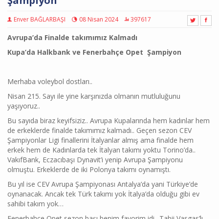
Şampiyon
Enver BAĞLARBAŞI
08 Nisan 2024
397617
Avrupa’da Finalde takımımız Kalmadı
Kupa’da Halkbank ve Fenerbahçe Opet Şampiyon
Merhaba voleybol dostları..
Nisan 215. Sayı ile yine karşınızda olmanın mutluluğunu
yaşıyoruz..
Bu sayıda biraz keyifsiziz.. Avrupa Kupalarında hem kadınlar hem
de erkeklerde finalde takımımız kalmadı.. Geçen sezon CEV
Şampiyonlar Ligi finallerini İtalyanlar almış ama finalde hem
erkek hem de Kadınlarda tek İtalyan takımı yoktu Torino’da..
VakıfBank, Eczacıbaşı Dynavit’i yenip Avrupa Şampiyonu
olmuştu. Erkeklerde de iki Polonya takımı oynamıştı.
Bu yıl ise CEV Avrupa Şampiyonası Antalya’da yani Türkiye’de
oynanacak. Ancak tek Türk takımı yok İtalya’da olduğu gibi ev
sahibi takım yok…
Fenerbahçe Opet sezon başı benim favorim idi.. Tabii Vasgas’lı