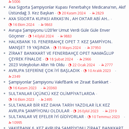
5006
Axa Sigorta Şampiyonlar Kupası Fenerbahçe Medicana'nın, Akif
Üstündağ 3. Kez Başkan
-
-
20 Kasım 2024
2829
AXA SİGORTA KUPASI ARKAS'IN , AH OKTAR ABİ AH...
-
-
16 Ekim 2024
9863
Avrupa Şampiyonu U20'ler Umut Verdi Güle Güle Enver
Göçener
-
-
14 Eylül 2024
9883
HALKBANK 10. FENERBAHÇE OPET 7. KEZ ŞAMPİYON..
MANŞET 19 YAŞINDA
-
-
15 Mayıs 2024
37950
ZİRAAT BANKKART VE FENERBAHÇE OPET NAMAĞLUP
ÇEYREK FİNALDE
-
-
18 Şubat 2024
2966
2023 Voleybolun Altın Yılı Oldu
-
-
22 Ocak 2024
2777
AVRUPA SEFERİNE ÇOK İYİ BAŞLADIK
-
-
10 Aralık 2023
2349
Şampiyonlar Şampiyonu VakıfBank ve Ziraat Bankkart
-
-
16 Kasım 2023
20360
SULTANLAR ÜÇÜNCÜ KEZ OLİMPİYATLARDA
-
-
16 Ekim 2023
2495
SULTANLAR BİR KEZ DAHA TARİH YAZDILAR İLK KEZ
AVRUPA ŞAMPİYONU OLDULAR
-
-
26 Eylül 2023
2319
SULTANLAR VE EFELER İYİ GİDİYORLAR
-
-
10 Temmuz 2023
10995
VAKIFBANK 6. KEZ AVRUPA ŞAMPİYONU ZİRAAT BANKKART