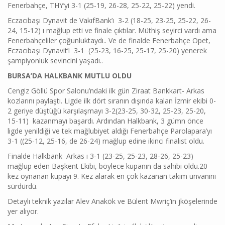
Fenerbahçe, THY’yi 3-1 (25-19, 26-28, 25-22, 25-22) yendi.
Eczacıbaşı Dynavit de VakıfBank’ı 3-2 (18-25, 23-25, 25-22, 26-
24, 15-12) ı mağlup etti ve finale çıktılar. Müthiş seyirci vardı ama
Fenerbahçeliler çoğunluktaydı.. Ve de finalde Fenerbahçe Opet,
Eczacıbaşı Dynavit’i 3-1 (25-23, 16-25, 25-17, 25-20) yenerek
şampiyonluk sevincini yaşadı..
BURSA’DA HALKBANK MUTLU OLDU
Cengiz Göllü Spor Salonu’ndaki ilk gün Ziraat Bankkart- Arkas
kozlarını paylaştı. Ligde ilk dört sıranın dışında kalan İzmir ekibi 0-
2 geriye düştüğü karşılaşmayı 3-2(23-25, 30-32, 25-23, 25-20,
15-11) kazanmayı başardı. Ardından Halkbank, 3 gümn önce
ligde yenildiği ve tek mağlubiyet aldığı Fenerbahçe Parolapara’yı
3-1 ((25-12, 25-16, de 26-24) mağlup edine ikinci finalist oldu.
Finalde Halkbank Arkas ı 3-1 (23-25, 25-23, 28-26, 25-23)
mağlup eden Başkent Ekibi, böylece kupanın da sahibi oldu.20
kez oynanan kupayı 9. Kez alarak en çok kazanan takım unvanını
sürdürdü.
Detaylı teknik yazılar Alev Anakök ve Bülent Mwriç’in jköşelerinde
yer alıyor.