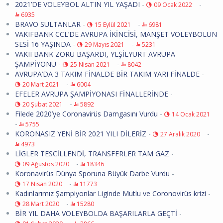
2021’DE VOLEYBOL ALTIN YIL YAŞADI
-
-
09 Ocak 2022
6935
BRAVO SULTANLAR
-
-
15 Eylül 2021
6981
VAKIFBANK CCL’DE AVRUPA İKİNCİSİ, MANŞET VOLEYBOLUN
SESİ 16 YAŞINDA
-
-
29 Mayıs 2021
5231
VAKIFBANK ZORU BAŞARDI, YEŞİLYURT AVRUPA
ŞAMPİYONU
-
-
25 Nisan 2021
8042
AVRUPA’DA 3 TAKIM FİNALDE BİR TAKIM YARI FİNALDE
-
-
20 Mart 2021
6004
EFELER AVRUPA ŞAMPİYONASI FİNALLERİNDE
-
-
20 Şubat 2021
5892
Filede 2020’ye Coronavirüs Damgasını Vurdu
-
14 Ocak 2021
-
5755
KORONASIZ YENİ BİR 2021 YILI DİLERİZ
-
-
27 Aralık 2020
4973
LİGLER TESCİLLENDİ, TRANSFERLER TAM GAZ
-
-
09 Ağustos 2020
18346
Koronavirüs Dünya Sporuna Büyük Darbe Vurdu
-
-
17 Nisan 2020
11773
Kadınlarımız Şampiyonlar Liginde Mutlu ve Coronovirüs krizi
-
-
28 Mart 2020
15280
BİR YIL DAHA VOLEYBOLDA BAŞARILARLA GEÇTİ
-