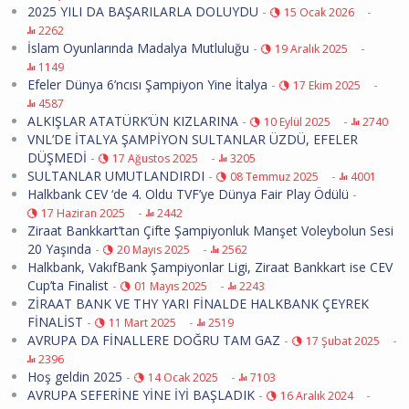
2025 YILI DA BAŞARILARLA DOLUYDU
-
-
15 Ocak 2026
2262
İslam Oyunlarında Madalya Mutluluğu
-
-
19 Aralık 2025
1149
Efeler Dünya 6’ncısı Şampiyon Yine İtalya
-
-
17 Ekim 2025
4587
ALKIŞLAR ATATÜRK’ÜN KIZLARINA
-
-
10 Eylül 2025
2740
VNL’DE İTALYA ŞAMPİYON SULTANLAR ÜZDÜ, EFELER
DÜŞMEDİ
-
-
17 Ağustos 2025
3205
SULTANLAR UMUTLANDIRDI
-
-
08 Temmuz 2025
4001
Halkbank CEV ‘de 4. Oldu TVF’ye Dünya Fair Play Ödülü
-
-
17 Haziran 2025
2442
Ziraat Bankkart’tan Çifte Şampiyonluk Manşet Voleybolun Sesi
20 Yaşında
-
-
20 Mayıs 2025
2562
Halkbank, VakıfBank Şampiyonlar Ligi, Ziraat Bankkart ise CEV
Cup’ta Finalist
-
-
01 Mayıs 2025
2243
ZİRAAT BANK VE THY YARI FİNALDE HALKBANK ÇEYREK
FİNALİST
-
-
11 Mart 2025
2519
AVRUPA DA FİNALLERE DOĞRU TAM GAZ
-
-
17 Şubat 2025
2396
Hoş geldin 2025
-
-
14 Ocak 2025
7103
AVRUPA SEFERİNE YİNE İYİ BAŞLADIK
-
-
16 Aralık 2024