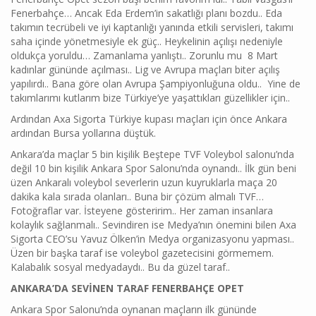
Fenerbahçe… Ancak Eda Erdem’in sakatlığı planı bozdu.. Eda
takımın tecrübeli ve iyi kaptanlığı yanında etkili servisleri, takımı
saha içinde yönetmesiyle ek güç.. Heykelinin açılışı nedeniyle
oldukça yoruldu… Zamanlama yanlıştı.. Zorunlu mu 8 Mart
kadınlar gününde açılması.. Lig ve Avrupa maçları biter açılış
yapılırdı.. Bana göre olan Avrupa Şampiyonluğuna oldu.. Yine de
takımlarımı kutlarım bize Türkiye’ye yaşattıkları güzellikler için..
Ardından Axa Sigorta Türkiye kupası maçları için önce Ankara
ardından Bursa yollarına düştük.
Ankara’da maçlar 5 bin kişilik Beştepe TVF Voleybol salonu’nda
değil 10 bin kişilik Ankara Spor Salonu’nda oynandı.. İlk gün beni
üzen Ankaralı voleybol severlerin uzun kuyruklarla maça 20
dakika kala sırada olanları.. Buna bir çözüm almalı TVF…
Fotoğraflar var. İsteyene gösteririm.. Her zaman insanlara
kolaylık sağlanmalı.. Sevindiren ise Medya’nın önemini bilen Axa
Sigorta CEO’su Yavuz Ölken’in Medya organizasyonu yapması..
Üzen bir başka taraf ise voleybol gazetecisini görmemem.
Kalabalık sosyal medyadaydı.. Bu da güzel taraf..
ANKARA’DA SEVİNEN TARAF FENERBAHÇE OPET
Ankara Spor Salonu’nda oynanan maçların ilk gününde