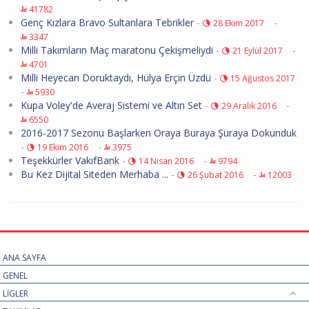
41782
Genç Kızlara Bravo Sultanlara Tebrikler
-
-
28 Ekim 2017
3347
Milli Takımların Maç maratonu Çekişmeliydi
-
-
21 Eylül 2017
4701
Milli Heyecan Doruktaydı, Hülya Erçin Üzdü
-
15 Ağustos 2017
-
5930
Kupa Voley'de Averaj Sistemi ve Altın Set
-
-
29 Aralık 2016
6550
2016-2017 Sezonu Başlarken Oraya Buraya Şuraya Dokunduk
-
-
19 Ekim 2016
3975
Teşekkürler VakıfBank
-
-
14 Nisan 2016
9794
Bu Kez Dijital Siteden Merhaba ...
-
-
26 Şubat 2016
12003
ANA SAYFA
GENEL
LİGLER