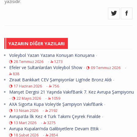
yazısıdır.
YAZARIN DİĞER YAZILARI
Voleybol Yazan Yazana Konuşan Konuşana
-
-
28 Temmuz 2026
1273
Efeler ve Sultanlardan Voleybol Show
-
-
09 Temmuz 2026
838
Ziraat Bankkart CEV Şampiyonlar Ligi’nde Bronz Aldı
-
-
17 Haziran 2026
756
Manşet Dergisi 21 Yaşında VakıfBank 7. Kez Avrupa Şampiyonu
-
-
22 Mayıs 2026
1059
AXA Sigorta Kupa Voley’de Şampiyon VakıfBank
-
-
13 Nisan 2026
2192
Avrupa’da İlk Kez 4 Türk Takımı Çeyrek Finalde
-
-
13 Mart 2026
3275
Avrupa Kupaları’nda Galibiyetlere Devam Ettik
-
-
18 Şubat 2026
2854