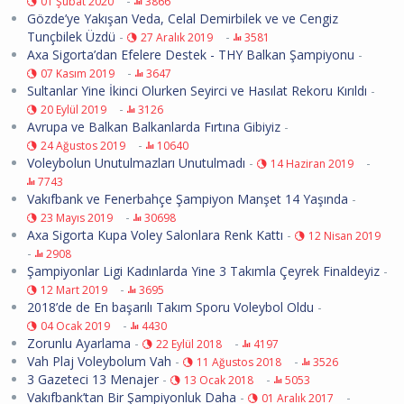
-
01 Şubat 2020
3866
Gözde’ye Yakışan Veda, Celal Demirbilek ve ve Cengiz
Tunçbilek Üzdü
-
-
27 Aralık 2019
3581
Axa Sigorta’dan Efelere Destek - THY Balkan Şampiyonu
-
-
07 Kasım 2019
3647
Sultanlar Yine İkinci Olurken Seyirci ve Hasılat Rekoru Kırıldı
-
-
20 Eylül 2019
3126
Avrupa ve Balkan Balkanlarda Fırtına Gibiyiz
-
-
24 Ağustos 2019
10640
Voleybolun Unutulmazları Unutulmadı
-
-
14 Haziran 2019
7743
Vakıfbank ve Fenerbahçe Şampiyon Manşet 14 Yaşında
-
-
23 Mayıs 2019
30698
Axa Sigorta Kupa Voley Salonlara Renk Kattı
-
12 Nisan 2019
-
2908
Şampiyonlar Ligi Kadınlarda Yine 3 Takımla Çeyrek Finaldeyiz
-
-
12 Mart 2019
3695
2018’de de En başarılı Takım Sporu Voleybol Oldu
-
-
04 Ocak 2019
4430
Zorunlu Ayarlama
-
-
22 Eylül 2018
4197
Vah Plaj Voleybolum Vah
-
-
11 Ağustos 2018
3526
3 Gazeteci 13 Menajer
-
-
13 Ocak 2018
5053
Vakıfbank’tan Bir Şampiyonluk Daha
-
-
01 Aralık 2017