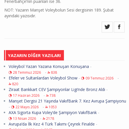
Fenerbahçe’nin puanları ise 36.
NOT: Yazarın Manşet Voleybolun Sesi dergisinin 189. Şubat
ayındaki yazısıdır.
YAZARIN DİĞER YAZILARI
Voleybol Yazan Yazana Konuşan Konuşana
-
-
28 Temmuz 2026
838
Efeler ve Sultanlardan Voleybol Show
-
-
09 Temmuz 2026
820
Ziraat Bankkart CEV Şampiyonlar Ligi’nde Bronz Aldı
-
-
17 Haziran 2026
738
Manşet Dergisi 21 Yaşında VakıfBank 7. Kez Avrupa Şampiyonu
-
-
22 Mayıs 2026
1053
AXA Sigorta Kupa Voley’de Şampiyon VakıfBank
-
-
13 Nisan 2026
2178
Avrupa’da İlk Kez 4 Türk Takımı Çeyrek Finalde
-