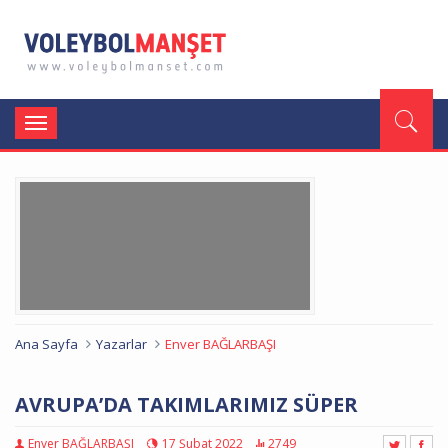
Toggle
navigation
Ana Sayfa
Yazarlar
Enver BAĞLARBAŞI
AVRUPA’DA TAKIMLARIMIZ SÜPER
Enver BAĞLARBAŞI
17 Şubat 2022
2749