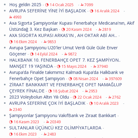
Hoş geldin 2025
-
-
14 Ocak 2025
7099
AVRUPA SEFERİNE YİNE İYİ BAŞLADIK
-
-
16 Aralık 2024
4993
Axa Sigorta Şampiyonlar Kupası Fenerbahçe Medicana'nın, Akif
Üstündağ 3. Kez Başkan
-
-
20 Kasım 2024
2819
AXA SİGORTA KUPASI ARKAS'IN , AH OKTAR ABİ AH...
-
-
16 Ekim 2024
9853
Avrupa Şampiyonu U20'ler Umut Verdi Güle Güle Enver
Göçener
-
-
14 Eylül 2024
9872
HALKBANK 10. FENERBAHÇE OPET 7. KEZ ŞAMPİYON..
MANŞET 19 YAŞINDA
-
-
15 Mayıs 2024
37940
Avrupa’da Finalde takımımız Kalmadı Kupa’da Halkbank ve
Fenerbahçe Opet Şampiyon
-
-
08 Nisan 2024
397609
ZİRAAT BANKKART VE FENERBAHÇE OPET NAMAĞLUP
ÇEYREK FİNALDE
-
-
18 Şubat 2024
2953
2023 Voleybolun Altın Yılı Oldu
-
-
22 Ocak 2024
2762
AVRUPA SEFERİNE ÇOK İYİ BAŞLADIK
-
-
10 Aralık 2023
2340
Şampiyonlar Şampiyonu VakıfBank ve Ziraat Bankkart
-
-
16 Kasım 2023
20349
SULTANLAR ÜÇÜNCÜ KEZ OLİMPİYATLARDA
-
-
16 Ekim 2023
2483