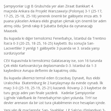
Şampiyonlar Ligi B Grubu’nda yer alan Ziraat Bankkart 4.
maçında Ankara da Projekt Warszawa’yı (Polonya) 3-1 (25-17,
17-25, 25-18, 25-18) yenerek önemli bir galibiyete imza attı. 9
puana yükselen Ankara ekibi gruptan çıkmak için önemli bir adım
atmış oldu. Şimdi rakip 8 Şubatta Belçika da oynanacağı
Maaseik.
Bu kupada ki diğer temsilcimiz Fenerbahçe, İstanbul da Trentino
İtas’a 0-3 (20-25, 18-25, 16-25) kaybetti. Bu sonuçla Sarı-
Lacivertliler 3 yenilgi 1 galibiyetle 3 puanda ve 3. sırada yarışı
sürdürüyorlar
CEV Kupası’nda ki temsilcimiz Galatasaray ise, son 16 turunda
Çek ekibi Karlovarsko’ya deplasmanda 0-3. İstanbul da 1-3
kaybedince Avrupa defterini de kapatmış oldu.
Bu kupada ülkemizi temsil eden Eczacıbaş Dynavit, Rus ekibi
Uralochka Ekaterinburg ile 2 karşılaşmayı da evinde oynadı. İlk
maçı 3-0 (25-19, 25-19, 25-21) kazandı. Rövanşı 2-3 kaybetse de
turu geçip adını yarı finale yazdırdı. Kadınlar Şampiyonlar
Ligi’nde Vakıfbank ile Fenerbahçe’nin işleri yolunda. THY ise
devler arenasın da bir üst tura çıkabilmenin ince hesapları içinde.
Yeni yılın ilk maçlarında; Sarı- Siyahlılar, LP Salo’yu (Finlandiya) 3-