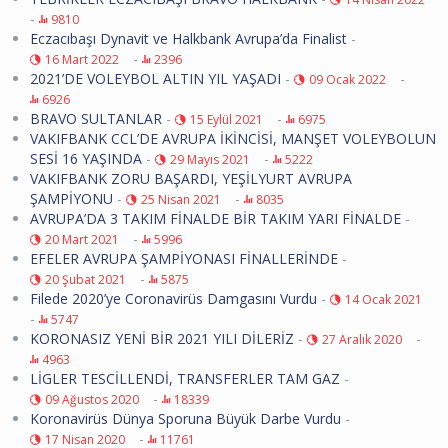
-
9810
Eczacıbaşı Dynavit ve Halkbank Avrupa’da Finalist
-
-
16 Mart 2022
2396
2021’DE VOLEYBOL ALTIN YIL YAŞADI
-
-
09 Ocak 2022
6926
BRAVO SULTANLAR
-
-
15 Eylül 2021
6975
VAKIFBANK CCL’DE AVRUPA İKİNCİSİ, MANŞET VOLEYBOLUN
SESİ 16 YAŞINDA
-
-
29 Mayıs 2021
5222
VAKIFBANK ZORU BAŞARDI, YEŞİLYURT AVRUPA
ŞAMPİYONU
-
-
25 Nisan 2021
8035
AVRUPA’DA 3 TAKIM FİNALDE BİR TAKIM YARI FİNALDE
-
-
20 Mart 2021
5996
EFELER AVRUPA ŞAMPİYONASI FİNALLERİNDE
-
-
20 Şubat 2021
5875
Filede 2020’ye Coronavirüs Damgasını Vurdu
-
14 Ocak 2021
-
5747
KORONASIZ YENİ BİR 2021 YILI DİLERİZ
-
-
27 Aralık 2020
4963
LİGLER TESCİLLENDİ, TRANSFERLER TAM GAZ
-
-
09 Ağustos 2020
18339
Koronavirüs Dünya Sporuna Büyük Darbe Vurdu
-
-
17 Nisan 2020
11761