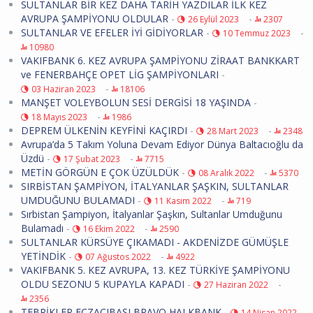
SULTANLAR BİR KEZ DAHA TARİH YAZDILAR İLK KEZ
AVRUPA ŞAMPİYONU OLDULAR
-
-
26 Eylül 2023
2307
SULTANLAR VE EFELER İYİ GİDİYORLAR
-
-
10 Temmuz 2023
10980
VAKIFBANK 6. KEZ AVRUPA ŞAMPİYONU ZİRAAT BANKKART
ve FENERBAHÇE OPET LİG ŞAMPİYONLARI
-
-
03 Haziran 2023
18106
MANŞET VOLEYBOLUN SESİ DERGİSİ 18 YAŞINDA
-
-
18 Mayıs 2023
1986
DEPREM ÜLKENİN KEYFİNİ KAÇIRDI
-
-
28 Mart 2023
2348
Avrupa’da 5 Takım Yoluna Devam Ediyor Dünya Baltacıoğlu da
Üzdü
-
-
17 Şubat 2023
7715
METİN GÖRGÜN E ÇOK ÜZÜLDÜK
-
-
08 Aralık 2022
5370
SIRBİSTAN ŞAMPİYON, İTALYANLAR ŞAŞKIN, SULTANLAR
UMDUĞUNU BULAMADI
-
-
11 Kasım 2022
719
Sırbistan Şampiyon, İtalyanlar Şaşkın, Sultanlar Umduğunu
Bulamadı
-
-
16 Ekim 2022
2590
SULTANLAR KÜRSÜYE ÇIKAMADI - AKDENİZDE GÜMÜŞLE
YETİNDİK
-
-
07 Ağustos 2022
4922
VAKIFBANK 5. KEZ AVRUPA, 13. KEZ TÜRKİYE ŞAMPİYONU
OLDU SEZONU 5 KUPAYLA KAPADI
-
-
27 Haziran 2022
2356
TEBRİKLER ECZACIBAŞI BRAVO HALKBANK
-
14 Nisan 2022