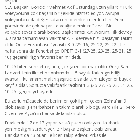
seçildi
CEV Başkanı Boricic: “Mehmet Akif Üstündağ uzun yıllardır Türk
Voleyboluna çok başarılı bir şekilde hizmet ediyor. Avrupa
Voleyboluna da değer katan en önemli isimlerden biri. Yeni
görevinde de çok başarılı olacağına eminim.” dedi. Bir
voleybolsever olarak bende Başkanımızı kutluyorum. İlk devreyi
3. sırada tamamlayan Vakıfbank, 2. devreye hızlı başlayan takım
oldu. Önce Eczacıbaşı Dynavit’i 3-0 (25-16, 25-22, 25-22), bir
hafta sonra da Fenerbahçe OPET’i 3-1 (27-25, 23-25, 25-21, 25-
10) geçerek “ligin favorisi benim” dedi.
10-25 biten son set dışında, çok güzel bir maç oldu. Gerçi Sarı-
Lacivertlilerin ilk setin sonlarında ki 5 sayılık farkın getirdiği
avantajı kullanamamaları şaşırtıcı olsa da tüm izleyenler büyük
keyif aldılar. Sonuçta Vakıfbank rakibini 1-3 (25-27, 25-23, 21-25,
10-25) geçmeyi başardı.
Bu zorlu mücadele de benim en çok ilgimi çeken; Zehra’nın 9
blok sayısı (Fenerbahçe’nin takım olarak 5 bloğu vardı) ile 2 libero
Gizem ve Ayça’nın harika defansları oldu.
Erkeklerde 17 de 17 yapan ve 48 puan toplayan Halkbank
yenilmezliğini sürdürüyor. Bir başka Başkent ekibi Ziraat
Bankkart da 43 puan ile lideri takip ediyor. Arkas ile