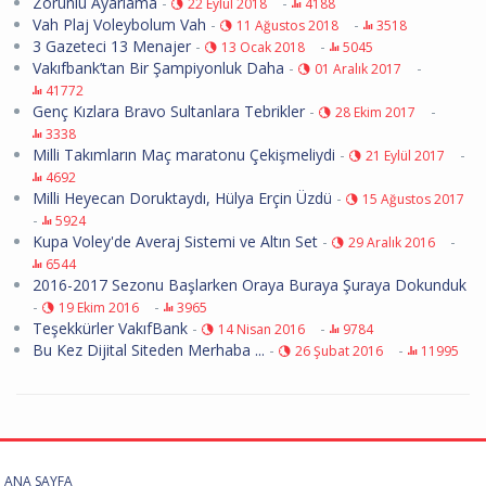
Zorunlu Ayarlama
-
-
22 Eylül 2018
4188
Vah Plaj Voleybolum Vah
-
-
11 Ağustos 2018
3518
3 Gazeteci 13 Menajer
-
-
13 Ocak 2018
5045
Vakıfbank’tan Bir Şampiyonluk Daha
-
-
01 Aralık 2017
41772
Genç Kızlara Bravo Sultanlara Tebrikler
-
-
28 Ekim 2017
3338
Milli Takımların Maç maratonu Çekişmeliydi
-
-
21 Eylül 2017
4692
Milli Heyecan Doruktaydı, Hülya Erçin Üzdü
-
15 Ağustos 2017
-
5924
Kupa Voley'de Averaj Sistemi ve Altın Set
-
-
29 Aralık 2016
6544
2016-2017 Sezonu Başlarken Oraya Buraya Şuraya Dokunduk
-
-
19 Ekim 2016
3965
Teşekkürler VakıfBank
-
-
14 Nisan 2016
9784
Bu Kez Dijital Siteden Merhaba ...
-
-
26 Şubat 2016
11995
ANA SAYFA