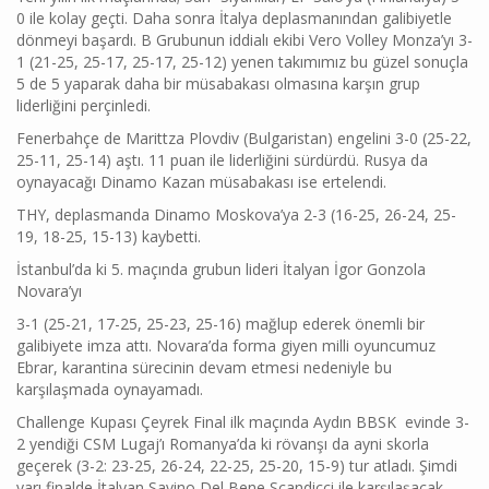
0 ile kolay geçti. Daha sonra İtalya deplasmanından galibiyetle
dönmeyi başardı. B Grubunun iddialı ekibi Vero Volley Monza’yı 3-
1 (21-25, 25-17, 25-17, 25-12) yenen takımımız bu güzel sonuçla
5 de 5 yaparak daha bir müsabakası olmasına karşın grup
liderliğini perçinledi.
Fenerbahçe de Marittza Plovdiv (Bulgaristan) engelini 3-0 (25-22,
25-11, 25-14) aştı. 11 puan ile liderliğini sürdürdü. Rusya da
oynayacağı Dinamo Kazan müsabakası ise ertelendi.
THY, deplasmanda Dinamo Moskova’ya 2-3 (16-25, 26-24, 25-
19, 18-25, 15-13) kaybetti.
İstanbul’da ki 5. maçında grubun lideri İtalyan İgor Gonzola
Novara’yı
3-1 (25-21, 17-25, 25-23, 25-16) mağlup ederek önemli bir
galibiyete imza attı. Novara’da forma giyen milli oyuncumuz
Ebrar, karantina sürecinin devam etmesi nedeniyle bu
karşılaşmada oynayamadı.
Challenge Kupası Çeyrek Final ilk maçında Aydın BBSK evinde 3-
2 yendiği CSM Lugaj’ı Romanya’da ki rövanşı da ayni skorla
geçerek (3-2: 23-25, 26-24, 22-25, 25-20, 15-9) tur atladı. Şimdi
yarı finalde İtalyan Savino Del Bene Scandicci ile karşılaşacak.