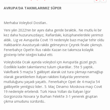
AVRUPA’DA TAKIMLARIMIZ SÜPER
Merhaba Voleybol Dostları..
Yeni yılın 2022’nin bir ayını daha geride bıraktık.. Ne mutlu ki bir
kez daha huzurunuzdayız, Raflardaki, kütüphanelerdeki yerimizi
aldık.. Lig ve Avrupa’da Covit 19 nedeniyle bazı maçlar tehir oldu
Halkbank’ın Avusturyalı rakibi gelmeyince Çeyrek finale çıkmıştı.
Fenerbahçe Opet’in Rus rakibi Kazan ise takımıza kolaylık
gösterip tehir isteğini kabul etti.
Voleybolda Ocak ayında voleybol için Avrupa’da güzel geçti.
Özellikle kadın takımlarımız tulum çıkardılar.. 5’te 5 yaptık..
Vakıfbank 5 maçta 5 galibiyet alarak üst tura çıkmayı namağlup
olarak garantilerken İtalyan rakibini İtalya’da yenmenin
mutluluğunu yaşadı yaşattı.. Fenerbahçe Opet de 4 maçta 54
galibiyetle yenilgisiz lider.. 5. Maç Dinamo Moskova maçı Covit
19 nedeniyle ertelendi. Türk Hava Yolları da İtalyan İgor
Gorgonzola Novara ‘yı Burhan Felek’te 3-1 yenerek gruptan
çıkma umudunu sürdürdü..