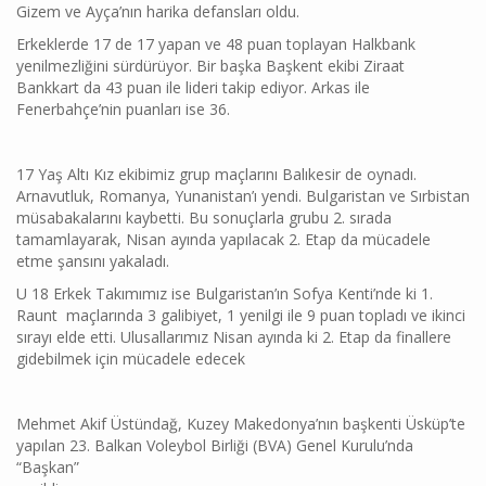
Gizem ve Ayça’nın harika defansları oldu.
Erkeklerde 17 de 17 yapan ve 48 puan toplayan Halkbank
yenilmezliğini sürdürüyor. Bir başka Başkent ekibi Ziraat
Bankkart da 43 puan ile lideri takip ediyor. Arkas ile
Fenerbahçe’nin puanları ise 36.
17 Yaş Altı Kız ekibimiz grup maçlarını Balıkesir de oynadı.
Arnavutluk, Romanya, Yunanistan’ı yendi. Bulgaristan ve Sırbistan
müsabakalarını kaybetti. Bu sonuçlarla grubu 2. sırada
tamamlayarak, Nisan ayında yapılacak 2. Etap da mücadele
etme şansını yakaladı.
U 18 Erkek Takımımız ise Bulgaristan’ın Sofya Kenti’nde ki 1.
Raunt maçlarında 3 galibiyet, 1 yenilgi ile 9 puan topladı ve ikinci
sırayı elde etti. Ulusallarımız Nisan ayında ki 2. Etap da finallere
gidebilmek için mücadele edecek
Mehmet Akif Üstündağ, Kuzey Makedonya’nın başkenti Üsküp’te
yapılan 23. Balkan Voleybol Birliği (BVA) Genel Kurulu’nda
“Başkan”