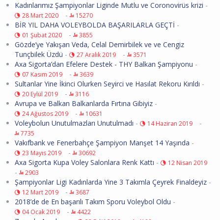
Kadınlarımız Şampiyonlar Liginde Mutlu ve Coronovirüs krizi
-
-
28 Mart 2020
15270
BİR YIL DAHA VOLEYBOLDA BAŞARILARLA GEÇTİ
-
-
01 Şubat 2020
3855
Gözde’ye Yakışan Veda, Celal Demirbilek ve ve Cengiz
Tunçbilek Üzdü
-
-
27 Aralık 2019
3571
Axa Sigorta’dan Efelere Destek - THY Balkan Şampiyonu
-
-
07 Kasım 2019
3639
Sultanlar Yine İkinci Olurken Seyirci ve Hasılat Rekoru Kırıldı
-
-
20 Eylül 2019
3116
Avrupa ve Balkan Balkanlarda Fırtına Gibiyiz
-
-
24 Ağustos 2019
10631
Voleybolun Unutulmazları Unutulmadı
-
-
14 Haziran 2019
7735
Vakıfbank ve Fenerbahçe Şampiyon Manşet 14 Yaşında
-
-
23 Mayıs 2019
30692
Axa Sigorta Kupa Voley Salonlara Renk Kattı
-
12 Nisan 2019
-
2903
Şampiyonlar Ligi Kadınlarda Yine 3 Takımla Çeyrek Finaldeyiz
-
-
12 Mart 2019
3687
2018’de de En başarılı Takım Sporu Voleybol Oldu
-
-
04 Ocak 2019
4422