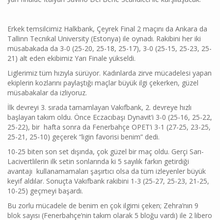
Erkek temsilcimiz Halkbank, Çeyrek Final 2 maçını da Ankara da
Tallinn Tecnikal University (Estonya) ile oynadı. Rakibini her iki
müsabakada da 3-0 (25-20, 25-18, 25-17), 3-0 (25-15, 25-23, 25-
21) alt eden ekibimiz Yarı Finale yükseldi.
Liglerimiz tüm hızıyla sürüyor. Kadınlarda zirve mücadelesi yapan
ekiplerin kozlarını paylaştığı maçlar büyük ilgi çekerken, güzel
müsabakalar da izliyoruz.
İlk devreyi 3. sırada tamamlayan Vakıfbank, 2. devreye hızlı
başlayan takım oldu. Önce Eczacıbaşı Dynavit’i 3-0 (25-16, 25-22,
25-22), bir hafta sonra da Fenerbahçe OPET’i 3-1 (27-25, 23-25,
25-21, 25-10) geçerek “ligin favorisi benim” dedi.
10-25 biten son set dışında, çok güzel bir maç oldu. Gerçi Sarı-
Lacivertlilerin ilk setin sonlarında ki 5 sayılık farkın getirdiği
avantajı kullanamamaları şaşırtıcı olsa da tüm izleyenler büyük
keyif aldılar. Sonuçta Vakıfbank rakibini 1-3 (25-27, 25-23, 21-25,
10-25) geçmeyi başardı.
Bu zorlu mücadele de benim en çok ilgimi çeken; Zehra’nın 9
blok sayısı (Fenerbahçe’nin takım olarak 5 bloğu vardı) ile 2 libero