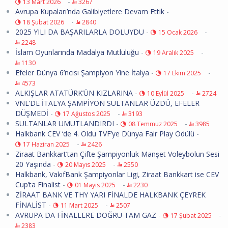
-
13 Mart 2026
3267
Avrupa Kupaları’nda Galibiyetlere Devam Ettik
-
-
18 Şubat 2026
2840
2025 YILI DA BAŞARILARLA DOLUYDU
-
-
15 Ocak 2026
2248
İslam Oyunlarında Madalya Mutluluğu
-
-
19 Aralık 2025
1130
Efeler Dünya 6’ncısı Şampiyon Yine İtalya
-
-
17 Ekim 2025
4573
ALKIŞLAR ATATÜRK’ÜN KIZLARINA
-
-
10 Eylül 2025
2724
VNL’DE İTALYA ŞAMPİYON SULTANLAR ÜZDÜ, EFELER
DÜŞMEDİ
-
-
17 Ağustos 2025
3193
SULTANLAR UMUTLANDIRDI
-
-
08 Temmuz 2025
3985
Halkbank CEV ‘de 4. Oldu TVF’ye Dünya Fair Play Ödülü
-
-
17 Haziran 2025
2426
Ziraat Bankkart’tan Çifte Şampiyonluk Manşet Voleybolun Sesi
20 Yaşında
-
-
20 Mayıs 2025
2550
Halkbank, VakıfBank Şampiyonlar Ligi, Ziraat Bankkart ise CEV
Cup’ta Finalist
-
-
01 Mayıs 2025
2230
ZİRAAT BANK VE THY YARI FİNALDE HALKBANK ÇEYREK
FİNALİST
-
-
11 Mart 2025
2507
AVRUPA DA FİNALLERE DOĞRU TAM GAZ
-
-
17 Şubat 2025
2383