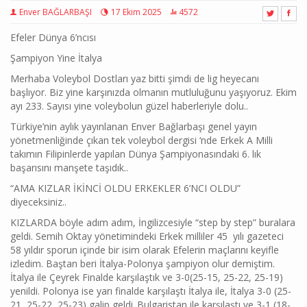
Enver BAĞLARBAŞI
17 Ekim 2025
4572
Efeler Dünya 6’ncısı
Şampiyon Yine İtalya
Merhaba Voleybol Dostları yaz bitti şimdi de lig heyecanı
başlıyor. Biz yine karşınızda olmanın mutluluğunu yaşıyoruz. Ekim
ayı 233. Sayısı yine voleybolun güzel haberleriyle dolu..
Türkiye’nin aylık yayınlanan Enver Bağlarbaşı genel yayın
yönetmenliğinde çıkan tek voleybol dergisi ‘nde Erkek A Milli
takımın Filipinlerde yapılan Dünya Şampiyonasındaki 6. lık
başarısını manşete taşıdık..
“AMA KIZLAR İKİNCİ OLDU ERKEKLER 6’NCI OLDU”
diyeceksiniz..
KIZLARDA böyle adım adım, İngilizcesiyle “step by step” buralara
geldi. Semih Oktay yönetimindeki Erkek milliler 45 yılı gazeteci
58 yıldır sporun içinde bir isim olarak Efelerin maçlarını keyifle
izledim. Baştan beri İtalya-Polonya şampiyon olur demiştim.
İtalya ile Çeyrek Finalde karşılaştık ve 3-0(25-15, 25-22, 25-19)
yenildi. Polonya ise yarı finalde karşılaştı İtalya ile, İtalya 3-0 (25-
21, 25-22, 25-23) galip geldi..Bulgaristan ile karşılaştı ve 3-1 (18-