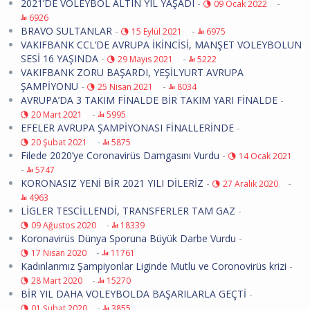
2021’DE VOLEYBOL ALTIN YIL YAŞADI
-
-
09 Ocak 2022
6926
BRAVO SULTANLAR
-
-
15 Eylül 2021
6975
VAKIFBANK CCL’DE AVRUPA İKİNCİSİ, MANŞET VOLEYBOLUN
SESİ 16 YAŞINDA
-
-
29 Mayıs 2021
5222
VAKIFBANK ZORU BAŞARDI, YEŞİLYURT AVRUPA
ŞAMPİYONU
-
-
25 Nisan 2021
8034
AVRUPA’DA 3 TAKIM FİNALDE BİR TAKIM YARI FİNALDE
-
-
20 Mart 2021
5995
EFELER AVRUPA ŞAMPİYONASI FİNALLERİNDE
-
-
20 Şubat 2021
5875
Filede 2020’ye Coronavirüs Damgasını Vurdu
-
14 Ocak 2021
-
5747
KORONASIZ YENİ BİR 2021 YILI DİLERİZ
-
-
27 Aralık 2020
4963
LİGLER TESCİLLENDİ, TRANSFERLER TAM GAZ
-
-
09 Ağustos 2020
18339
Koronavirüs Dünya Sporuna Büyük Darbe Vurdu
-
-
17 Nisan 2020
11761
Kadınlarımız Şampiyonlar Liginde Mutlu ve Coronovirüs krizi
-
-
28 Mart 2020
15270
BİR YIL DAHA VOLEYBOLDA BAŞARILARLA GEÇTİ
-
-
01 Şubat 2020
3855