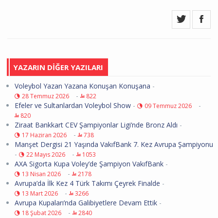
YAZARIN DİĞER YAZILARI
Voleybol Yazan Yazana Konuşan Konuşana
-
-
28 Temmuz 2026
822
Efeler ve Sultanlardan Voleybol Show
-
-
09 Temmuz 2026
820
Ziraat Bankkart CEV Şampiyonlar Ligi’nde Bronz Aldı
-
-
17 Haziran 2026
738
Manşet Dergisi 21 Yaşında VakıfBank 7. Kez Avrupa Şampiyonu
-
-
22 Mayıs 2026
1053
AXA Sigorta Kupa Voley’de Şampiyon VakıfBank
-
-
13 Nisan 2026
2178
Avrupa’da İlk Kez 4 Türk Takımı Çeyrek Finalde
-
-
13 Mart 2026
3266
Avrupa Kupaları’nda Galibiyetlere Devam Ettik
-
-
18 Şubat 2026
2840