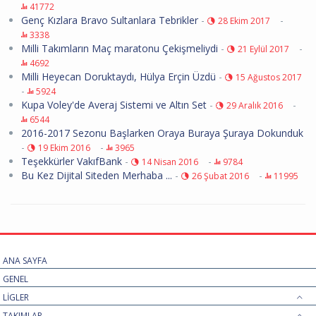
41772
Genç Kızlara Bravo Sultanlara Tebrikler
-
-
28 Ekim 2017
3338
Milli Takımların Maç maratonu Çekişmeliydi
-
-
21 Eylül 2017
4692
Milli Heyecan Doruktaydı, Hülya Erçin Üzdü
-
15 Ağustos 2017
-
5924
Kupa Voley'de Averaj Sistemi ve Altın Set
-
-
29 Aralık 2016
6544
2016-2017 Sezonu Başlarken Oraya Buraya Şuraya Dokunduk
-
-
19 Ekim 2016
3965
Teşekkürler VakıfBank
-
-
14 Nisan 2016
9784
Bu Kez Dijital Siteden Merhaba ...
-
-
26 Şubat 2016
11995
ANA SAYFA
GENEL
LİGLER
TAKIMLAR