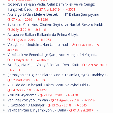
Gözde’ye Yakışan Veda, Celal Demirbilek ve ve Cengiz
Tunçbilek Üzdü
-
-
27 Aralık 2019
3571
Axa Sigorta’dan Efelere Destek - THY Balkan Şampiyonu
-
-
07 Kasım 2019
3639
Sultanlar Yine İkinci Olurken Seyirci ve Hasılat Rekoru Kırıldı
-
-
20 Eylül 2019
3116
Avrupa ve Balkan Balkanlarda Fırtına Gibiyiz
-
-
24 Ağustos 2019
10631
Voleybolun Unutulmazları Unutulmadı
-
-
14 Haziran 2019
7734
Vakıfbank ve Fenerbahçe Şampiyon Manşet 14 Yaşında
-
-
23 Mayıs 2019
30692
Axa Sigorta Kupa Voley Salonlara Renk Kattı
-
12 Nisan 2019
-
2903
Şampiyonlar Ligi Kadınlarda Yine 3 Takımla Çeyrek Finaldeyiz
-
-
12 Mart 2019
3686
2018’de de En başarılı Takım Sporu Voleybol Oldu
-
-
04 Ocak 2019
4422
Zorunlu Ayarlama
-
-
22 Eylül 2018
4188
Vah Plaj Voleybolum Vah
-
-
11 Ağustos 2018
3518
3 Gazeteci 13 Menajer
-
-
13 Ocak 2018
5045
Vakıfbank’tan Bir Şampiyonluk Daha
-
-
01 Aralık 2017