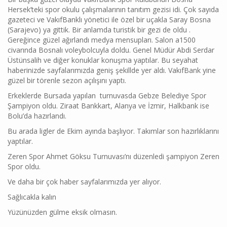
Hersek’teki spor okulu çalışmalarının tanıtım gezisi idi. Çok sayıda
gazeteci ve VakıfBanklı yönetici ile özel bir uçakla Saray Bosna
(Sarajevo) ya gittik. Bir anlamda turistik bir gezi de oldu .
Gereğince güzel ağırlandı medya mensupları. Salon a1500
civarında Bosnalı voleybolcuyla doldu. Genel Müdür Abdi Serdar
Üstünsalih ve diğer konuklar konuşma yaptılar. Bu seyahat
haberinizde sayfalarımızda geniş şekillde yer aldı. VakıfBank yine
güzel bir törenle sezon açılışını yaptı.
Erkeklerde Bursada yapılan turnuvasda Gebze Belediye Spor
Şampiyon oldu. Ziraat Bankkart, Alanya ve İzmir, Halkbank ise
Bolu’da hazırlandı.
Bu arada ligler de Ekim ayında başlıyor. Takımlar son hazırlıklarını
yaptılar.
Zeren Spor Ahmet Göksu Turnuvası’nı düzenledi şampiyon Zeren
Spor oldu.
Ve daha bir çok haber sayfalarımızda yer alıyor.
Sağlıcakla kalın
Yüzünüzden gülme eksik olmasın.