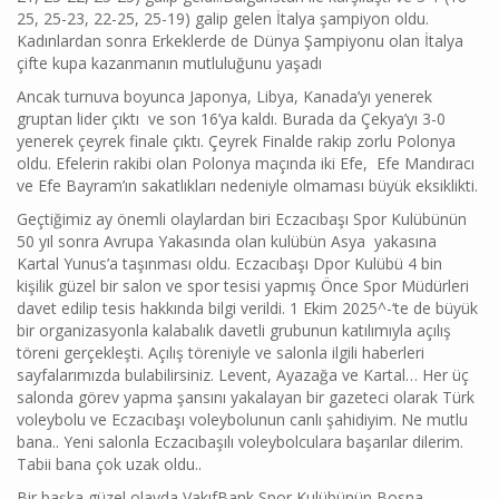
25, 25-23, 22-25, 25-19) galip gelen İtalya şampiyon oldu.
Kadınlardan sonra Erkeklerde de Dünya Şampiyonu olan İtalya
çifte kupa kazanmanın mutluluğunu yaşadı
Ancak turnuva boyunca Japonya, Libya, Kanada’yı yenerek
gruptan lider çıktı ve son 16’ya kaldı. Burada da Çekya’yı 3-0
yenerek çeyrek finale çıktı. Çeyrek Finalde rakip zorlu Polonya
oldu. Efelerin rakibi olan Polonya maçında iki Efe, Efe Mandıracı
ve Efe Bayram’ın sakatlıkları nedeniyle olmaması büyük eksiklikti.
Geçtiğimiz ay önemli olaylardan biri Eczacıbaşı Spor Kulübünün
50 yıl sonra Avrupa Yakasında olan kulübün Asya yakasına
Kartal Yunus’a taşınması oldu. Eczacıbaşı Dpor Kulübü 4 bin
kişilik güzel bir salon ve spor tesisi yapmış Önce Spor Müdürleri
davet edilip tesis hakkında bilgi verildi. 1 Ekim 2025^-‘te de büyük
bir organizasyonla kalabalık davetli grubunun katılımıyla açılış
töreni gerçekleşti. Açılış töreniyle ve salonla ilgili haberleri
sayfalarımızda bulabilirsiniz. Levent, Ayazağa ve Kartal… Her üç
salonda görev yapma şansını yakalayan bir gazeteci olarak Türk
voleybolu ve Eczacıbaşı voleybolunun canlı şahidiyim. Ne mutlu
bana.. Yeni salonla Eczacıbaşılı voleybolculara başarılar dilerim.
Tabii bana çok uzak oldu..
Bir başka güzel olayda VakıfBank Spor Kulübünün Bosna