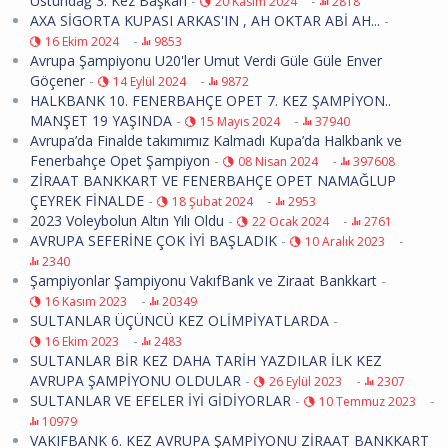
Üstündağ 3. Kez Başkan
-
-
20 Kasım 2024
2818
AXA SİGORTA KUPASI ARKAS'IN , AH OKTAR ABİ AH...
-
-
16 Ekim 2024
9853
Avrupa Şampiyonu U20'ler Umut Verdi Güle Güle Enver
Göçener
-
-
14 Eylül 2024
9872
HALKBANK 10. FENERBAHÇE OPET 7. KEZ ŞAMPİYON..
MANŞET 19 YAŞINDA
-
-
15 Mayıs 2024
37940
Avrupa’da Finalde takımımız Kalmadı Kupa’da Halkbank ve
Fenerbahçe Opet Şampiyon
-
-
08 Nisan 2024
397608
ZİRAAT BANKKART VE FENERBAHÇE OPET NAMAĞLUP
ÇEYREK FİNALDE
-
-
18 Şubat 2024
2953
2023 Voleybolun Altın Yılı Oldu
-
-
22 Ocak 2024
2761
AVRUPA SEFERİNE ÇOK İYİ BAŞLADIK
-
-
10 Aralık 2023
2340
Şampiyonlar Şampiyonu VakıfBank ve Ziraat Bankkart
-
-
16 Kasım 2023
20349
SULTANLAR ÜÇÜNCÜ KEZ OLİMPİYATLARDA
-
-
16 Ekim 2023
2483
SULTANLAR BİR KEZ DAHA TARİH YAZDILAR İLK KEZ
AVRUPA ŞAMPİYONU OLDULAR
-
-
26 Eylül 2023
2307
SULTANLAR VE EFELER İYİ GİDİYORLAR
-
-
10 Temmuz 2023
10979
VAKIFBANK 6. KEZ AVRUPA ŞAMPİYONU ZİRAAT BANKKART