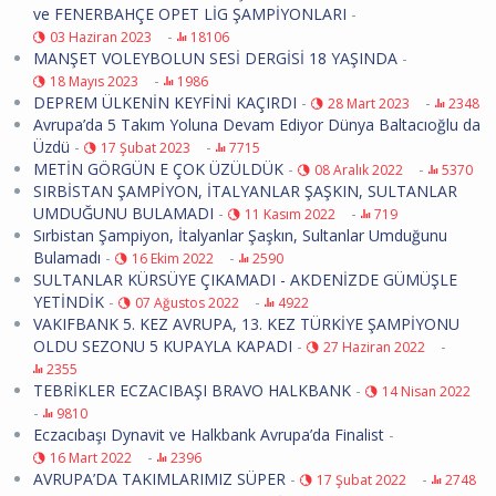
ve FENERBAHÇE OPET LİG ŞAMPİYONLARI
-
-
03 Haziran 2023
18106
MANŞET VOLEYBOLUN SESİ DERGİSİ 18 YAŞINDA
-
-
18 Mayıs 2023
1986
DEPREM ÜLKENİN KEYFİNİ KAÇIRDI
-
-
28 Mart 2023
2348
Avrupa’da 5 Takım Yoluna Devam Ediyor Dünya Baltacıoğlu da
Üzdü
-
-
17 Şubat 2023
7715
METİN GÖRGÜN E ÇOK ÜZÜLDÜK
-
-
08 Aralık 2022
5370
SIRBİSTAN ŞAMPİYON, İTALYANLAR ŞAŞKIN, SULTANLAR
UMDUĞUNU BULAMADI
-
-
11 Kasım 2022
719
Sırbistan Şampiyon, İtalyanlar Şaşkın, Sultanlar Umduğunu
Bulamadı
-
-
16 Ekim 2022
2590
SULTANLAR KÜRSÜYE ÇIKAMADI - AKDENİZDE GÜMÜŞLE
YETİNDİK
-
-
07 Ağustos 2022
4922
VAKIFBANK 5. KEZ AVRUPA, 13. KEZ TÜRKİYE ŞAMPİYONU
OLDU SEZONU 5 KUPAYLA KAPADI
-
-
27 Haziran 2022
2355
TEBRİKLER ECZACIBAŞI BRAVO HALKBANK
-
14 Nisan 2022
-
9810
Eczacıbaşı Dynavit ve Halkbank Avrupa’da Finalist
-
-
16 Mart 2022
2396
AVRUPA’DA TAKIMLARIMIZ SÜPER
-
-
17 Şubat 2022
2748