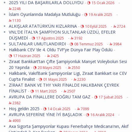
2025 YILI DA BAŞARILARLA DOLUYDU
-
-
15 Ocak 2026
2248
İslam Oyunlarında Madalya Mutluluğu
-
-
19 Aralık 2025
1130
ALKIŞLAR ATATÜRK’ÜN KIZLARINA
-
-
10 Eylül 2025
2724
VNL’DE İTALYA ŞAMPİYON SULTANLAR ÜZDÜ, EFELER
DÜŞMEDİ
-
-
17 Ağustos 2025
3192
SULTANLAR UMUTLANDIRDI
-
-
08 Temmuz 2025
3984
Halkbank CEV ‘de 4. Oldu TVF’ye Dünya Fair Play Ödülü
-
-
17 Haziran 2025
2425
Ziraat Bankkart’tan Çifte Şampiyonluk Manşet Voleybolun Sesi
20 Yaşında
-
-
20 Mayıs 2025
2550
Halkbank, VakıfBank Şampiyonlar Ligi, Ziraat Bankkart ise CEV
Cup’ta Finalist
-
-
01 Mayıs 2025
2230
ZİRAAT BANK VE THY YARI FİNALDE HALKBANK ÇEYREK
FİNALİST
-
-
11 Mart 2025
2507
AVRUPA DA FİNALLERE DOĞRU TAM GAZ
-
-
17 Şubat 2025
2382
Hoş geldin 2025
-
-
14 Ocak 2025
7099
AVRUPA SEFERİNE YİNE İYİ BAŞLADIK
-
-
16 Aralık 2024
4993
Axa Sigorta Şampiyonlar Kupası Fenerbahçe Medicana'nın, Akif