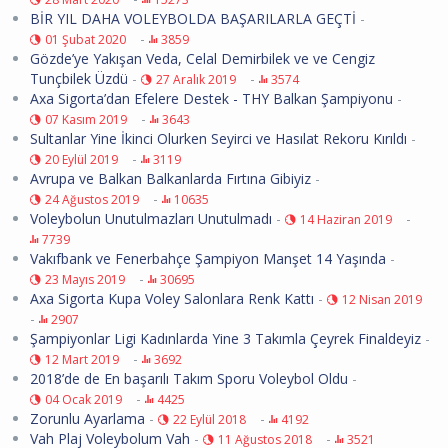
BİR YIL DAHA VOLEYBOLDA BAŞARILARLA GEÇTİ
-
-
01 Şubat 2020
3859
Gözde’ye Yakışan Veda, Celal Demirbilek ve ve Cengiz
Tunçbilek Üzdü
-
-
27 Aralık 2019
3574
Axa Sigorta’dan Efelere Destek - THY Balkan Şampiyonu
-
-
07 Kasım 2019
3643
Sultanlar Yine İkinci Olurken Seyirci ve Hasılat Rekoru Kırıldı
-
-
20 Eylül 2019
3119
Avrupa ve Balkan Balkanlarda Fırtına Gibiyiz
-
-
24 Ağustos 2019
10635
Voleybolun Unutulmazları Unutulmadı
-
-
14 Haziran 2019
7739
Vakıfbank ve Fenerbahçe Şampiyon Manşet 14 Yaşında
-
-
23 Mayıs 2019
30695
Axa Sigorta Kupa Voley Salonlara Renk Kattı
-
12 Nisan 2019
-
2907
Şampiyonlar Ligi Kadınlarda Yine 3 Takımla Çeyrek Finaldeyiz
-
-
12 Mart 2019
3692
2018’de de En başarılı Takım Sporu Voleybol Oldu
-
-
04 Ocak 2019
4425
Zorunlu Ayarlama
-
-
22 Eylül 2018
4192
Vah Plaj Voleybolum Vah
-
-
11 Ağustos 2018
3521