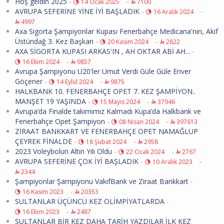
Hoş geldin 2025
-
-
14 Ocak 2025
7100
AVRUPA SEFERİNE YİNE İYİ BAŞLADIK
-
-
16 Aralık 2024
4997
Axa Sigorta Şampiyonlar Kupası Fenerbahçe Medicana'nın, Akif
Üstündağ 3. Kez Başkan
-
-
20 Kasım 2024
2822
AXA SİGORTA KUPASI ARKAS'IN , AH OKTAR ABİ AH...
-
-
16 Ekim 2024
9857
Avrupa Şampiyonu U20'ler Umut Verdi Güle Güle Enver
Göçener
-
-
14 Eylül 2024
9875
HALKBANK 10. FENERBAHÇE OPET 7. KEZ ŞAMPİYON..
MANŞET 19 YAŞINDA
-
-
15 Mayıs 2024
37946
Avrupa’da Finalde takımımız Kalmadı Kupa’da Halkbank ve
Fenerbahçe Opet Şampiyon
-
-
08 Nisan 2024
397613
ZİRAAT BANKKART VE FENERBAHÇE OPET NAMAĞLUP
ÇEYREK FİNALDE
-
-
18 Şubat 2024
2958
2023 Voleybolun Altın Yılı Oldu
-
-
22 Ocak 2024
2767
AVRUPA SEFERİNE ÇOK İYİ BAŞLADIK
-
-
10 Aralık 2023
2344
Şampiyonlar Şampiyonu VakıfBank ve Ziraat Bankkart
-
-
16 Kasım 2023
20353
SULTANLAR ÜÇÜNCÜ KEZ OLİMPİYATLARDA
-
-
16 Ekim 2023
2487
SULTANLAR BİR KEZ DAHA TARİH YAZDILAR İLK KEZ