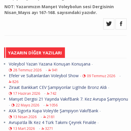
NOT: Yazarımızın Manşet Voleybolun sesi Dergisinin
Nisan_Mayıs ayı 167-168. sayısındaki yazıdır.
YAZARIN DİĞER YAZILARI
Voleybol Yazan Yazana Konuşan Konuşana
-
-
28 Temmuz 2026
941
Efeler ve Sultanlardan Voleybol Show
-
-
09 Temmuz 2026
826
Ziraat Bankkart CEV Şampiyonlar Ligi’nde Bronz Aldı
-
-
17 Haziran 2026
742
Manşet Dergisi 21 Yaşında VakıfBank 7. Kez Avrupa Şampiyonu
-
-
22 Mayıs 2026
1056
AXA Sigorta Kupa Voley’de Şampiyon VakıfBank
-
-
13 Nisan 2026
2181
Avrupa’da İlk Kez 4 Türk Takımı Çeyrek Finalde
-
-
13 Mart 2026
3271