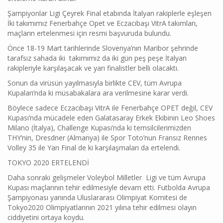
Şampiyonlar Ligi Çeyrek Final etabında İtalyan rakiplerle eşleşen
İki takımımız Fenerbahçe Opet ve Eczacıbaşı VitrA takımları,
maçların ertelenmesi için resmi başvuruda bulundu.
Önce 18-19 Mart tarihlerinde Slovenya’nın Maribor şehrinde
tarafsız sahada iki takımımız da iki gün peş peşe İtalyan
rakipleriyle karşılaşacak ve yarı finalistler belli olacaktı.
Sonun da virüsün yayılmasıyla birlikte CEV, tüm Avrupa
Kupaları’nda ki müsabakalara ara verilmesine karar verdi.
Böylece sadece Eczacıbaşı VitrA ile Fenerbahçe OPET değil, CEV
Kupası’nda mücadele eden Galatasaray Erkek Ekibinin Leo Shoes
Milano (İtalya), Challenge Kupası’nda ki temsilcilerimizden
THY’nin, Dresdner (Almanya) ile Spor Toto’nun Fransız Rennes
Volley 35 ile Yarı Final de ki karşılaşmaları da ertelendi.
TOKYO 2020 ERTELENDİ
Daha sonraki gelişmeler Voleybol Milletler Ligi ve tüm Avrupa
Kupası maçlarının tehir edilmesiyle devam etti. Futbolda Avrupa
Şampiyonası yanında Uluslararası Olimpiyat Komitesi de
Tokyo2020 Olimpiyatlarının 2021 yılına tehir edilmesi olayın
ciddiyetini ortaya koydu.