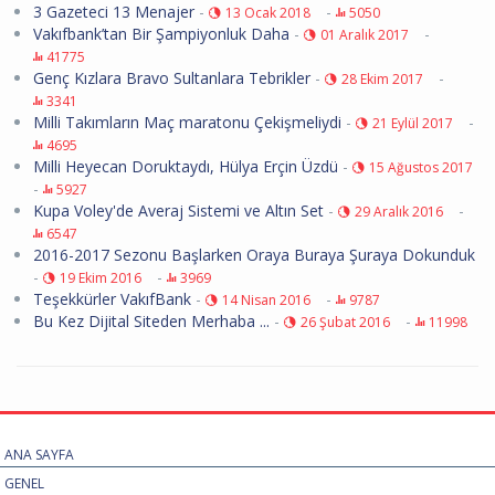
3 Gazeteci 13 Menajer
-
-
13 Ocak 2018
5050
Vakıfbank’tan Bir Şampiyonluk Daha
-
-
01 Aralık 2017
41775
Genç Kızlara Bravo Sultanlara Tebrikler
-
-
28 Ekim 2017
3341
Milli Takımların Maç maratonu Çekişmeliydi
-
-
21 Eylül 2017
4695
Milli Heyecan Doruktaydı, Hülya Erçin Üzdü
-
15 Ağustos 2017
-
5927
Kupa Voley'de Averaj Sistemi ve Altın Set
-
-
29 Aralık 2016
6547
2016-2017 Sezonu Başlarken Oraya Buraya Şuraya Dokunduk
-
-
19 Ekim 2016
3969
Teşekkürler VakıfBank
-
-
14 Nisan 2016
9787
Bu Kez Dijital Siteden Merhaba ...
-
-
26 Şubat 2016
11998
ANA SAYFA
GENEL