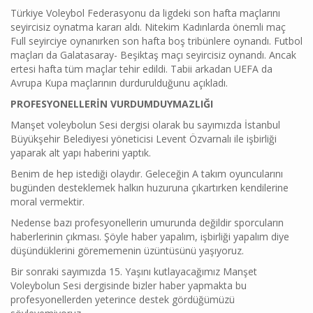
Türkiye Voleybol Federasyonu da ligdeki son hafta maçlarını
seyircisiz oynatma kararı aldı. Nitekim Kadınlarda önemli maç
Full seyirciye oynanırken son hafta boş tribünlere oynandı. Futbol
maçları da Galatasaray- Beşiktaş maçı seyircisiz oynandı. Ancak
ertesi hafta tüm maçlar tehir edildi. Tabii arkadan UEFA da
Avrupa Kupa maçlarının durdurulduğunu açıkladı.
PROFESYONELLERİN VURDUMDUYMAZLIĞI
Manşet voleybolun Sesi dergisi olarak bu sayımızda İstanbul
Büyükşehir Belediyesi yöneticisi Levent Özvarnalı ile işbirliği
yaparak alt yapı haberini yaptık.
Benim de hep istediği olaydır. Geleceğin A takım oyuncularını
bugünden desteklemek halkın huzuruna çıkartırken kendilerine
moral vermektir.
Nedense bazı profesyonellerin umurunda değildir sporcuların
haberlerinin çıkması. Şöyle haber yapalım, işbirliği yapalım diye
düşündüklerini görememenin üzüntüsünü yaşıyoruz.
Bir sonraki sayımızda 15. Yaşını kutlayacağımız Manşet
Voleybolun Sesi dergisinde bizler haber yapmakta bu
profesyonellerden yeterince destek gördüğümüzü