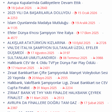
Avrupa Kupaları’nda Galibiyetlere Devam Ettik
-
-
18 Şubat 2026
2843
2025 YILI DA BAŞARILARLA DOLUYDU
-
-
15 Ocak 2026
2253
İslam Oyunlarında Madalya Mutluluğu
-
-
19 Aralık 2025
1135
Efeler Dünya 6’ncısı Şampiyon Yine İtalya
-
-
17 Ekim 2025
4577
ALKIŞLAR ATATÜRK’ÜN KIZLARINA
-
-
10 Eylül 2025
2728
VNL’DE İTALYA ŞAMPİYON SULTANLAR ÜZDÜ, EFELER
DÜŞMEDİ
-
-
17 Ağustos 2025
3197
SULTANLAR UMUTLANDIRDI
-
-
08 Temmuz 2025
3988
Halkbank CEV ‘de 4. Oldu TVF’ye Dünya Fair Play Ödülü
-
-
17 Haziran 2025
2431
Ziraat Bankkart’tan Çifte Şampiyonluk Manşet Voleybolun Sesi
20 Yaşında
-
-
20 Mayıs 2025
2555
Halkbank, VakıfBank Şampiyonlar Ligi, Ziraat Bankkart ise CEV
Cup’ta Finalist
-
-
01 Mayıs 2025
2234
ZİRAAT BANK VE THY YARI FİNALDE HALKBANK ÇEYREK
FİNALİST
-
-
11 Mart 2025
2513
AVRUPA DA FİNALLERE DOĞRU TAM GAZ
-
-
17 Şubat 2025
2387