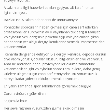
söyleyemiyoruz..
A takımlarla ilgili haberleri bazıları geçiyor, alt tarafı onları
ilgilendirmiyor..
Bazıları ise A takım haberlerini de umursamıyor..
Yöneticiler sporcuların haberi çıkması için çaba sarf ederken
profesyoneller Türkiye’nin aylık yayınlanan tek dergisi Manşet
Voleybolun Sesi dergisinin paketini açıp voleybolcuların çıkan
haberlerinin yer aldığı dergiyi kendilerine vermek zahmetine dahi
katlanmıyorlar.
Kenarda dergiler bekletiliyor. Biz dergiyi kenarda, depoda dursun
diye yapmıyoruz. Çocuklar okusun, bilgilensinler diye yapıyoruz.
Ama ne antrenör, nede profesyoneller okuma zahmetine
katlanmadıkları gibi voleybolun sporculara, evlere, daha geniş
kitlelere ulaşması için çaba sarf etmiyorlar. Bu sorumsuzluk
nereye kadar gidecek oldukça merak ediyorum..
En yakın zamanda spor salonlarında görüşmek dileğiyle
Coronavirüssüz güler dilerim.
Sağlıcakla kalın
Her şeye rağmen yüzünüzden gülme eksik olmasın