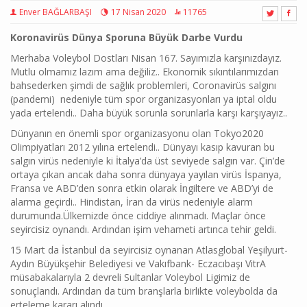
Enver BAĞLARBAŞI
17 Nisan 2020
11765
Koronavirüs Dünya Sporuna Büyük Darbe Vurdu
Merhaba Voleybol Dostları Nisan 167. Sayımızla karşınızdayız.
Mutlu olmamız lazım ama değiliz.. Ekonomik sıkıntılarımızdan
bahsederken şimdi de sağlık problemleri, Coronavirüs salgını
(pandemi) nedeniyle tüm spor organizasyonları ya iptal oldu
yada ertelendi.. Daha büyük sorunla sorunlarla karşı karşıyayız..
Dünyanın en önemli spor organizasyonu olan Tokyo2020
Olimpiyatları 2012 yılına ertelendi.. Dünyayı kasıp kavuran bu
salgın virüs nedeniyle ki İtalya’da üst seviyede salgın var. Çin’de
ortaya çıkan ancak daha sonra dünyaya yayılan virüs İspanya,
Fransa ve ABD’den sonra etkin olarak İngiltere ve ABD’yi de
alarma geçirdi.. Hindistan, İran da virüs nedeniyle alarm
durumunda.Ülkemizde önce ciddiye alınmadı. Maçlar önce
seyircisiz oynandı. Ardından işim vehameti artınca tehir geldi.
15 Mart da İstanbul da seyircisiz oynanan Atlasglobal Yeşilyurt-
Aydın Büyükşehir Belediyesi ve Vakıfbank- Eczacıbaşı VitrA
müsabakalarıyla 2 devreli Sultanlar Voleybol Ligimiz de
sonuçlandı. Ardından da tüm branşlarla birlikte voleybolda da
erteleme kararı alındı.