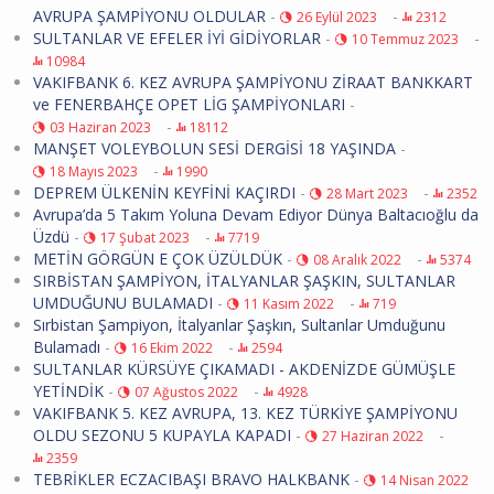
AVRUPA ŞAMPİYONU OLDULAR
-
-
26 Eylül 2023
2312
SULTANLAR VE EFELER İYİ GİDİYORLAR
-
-
10 Temmuz 2023
10984
VAKIFBANK 6. KEZ AVRUPA ŞAMPİYONU ZİRAAT BANKKART
ve FENERBAHÇE OPET LİG ŞAMPİYONLARI
-
-
03 Haziran 2023
18112
MANŞET VOLEYBOLUN SESİ DERGİSİ 18 YAŞINDA
-
-
18 Mayıs 2023
1990
DEPREM ÜLKENİN KEYFİNİ KAÇIRDI
-
-
28 Mart 2023
2352
Avrupa’da 5 Takım Yoluna Devam Ediyor Dünya Baltacıoğlu da
Üzdü
-
-
17 Şubat 2023
7719
METİN GÖRGÜN E ÇOK ÜZÜLDÜK
-
-
08 Aralık 2022
5374
SIRBİSTAN ŞAMPİYON, İTALYANLAR ŞAŞKIN, SULTANLAR
UMDUĞUNU BULAMADI
-
-
11 Kasım 2022
719
Sırbistan Şampiyon, İtalyanlar Şaşkın, Sultanlar Umduğunu
Bulamadı
-
-
16 Ekim 2022
2594
SULTANLAR KÜRSÜYE ÇIKAMADI - AKDENİZDE GÜMÜŞLE
YETİNDİK
-
-
07 Ağustos 2022
4928
VAKIFBANK 5. KEZ AVRUPA, 13. KEZ TÜRKİYE ŞAMPİYONU
OLDU SEZONU 5 KUPAYLA KAPADI
-
-
27 Haziran 2022
2359
TEBRİKLER ECZACIBAŞI BRAVO HALKBANK
-
14 Nisan 2022