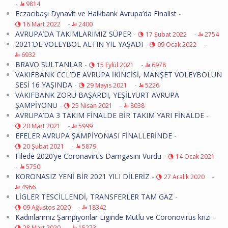
-
9814
Eczacıbaşı Dynavit ve Halkbank Avrupa’da Finalist
-
-
16 Mart 2022
2400
AVRUPA’DA TAKIMLARIMIZ SÜPER
-
-
17 Şubat 2022
2754
2021’DE VOLEYBOL ALTIN YIL YAŞADI
-
-
09 Ocak 2022
6932
BRAVO SULTANLAR
-
-
15 Eylül 2021
6978
VAKIFBANK CCL’DE AVRUPA İKİNCİSİ, MANŞET VOLEYBOLUN
SESİ 16 YAŞINDA
-
-
29 Mayıs 2021
5226
VAKIFBANK ZORU BAŞARDI, YEŞİLYURT AVRUPA
ŞAMPİYONU
-
-
25 Nisan 2021
8038
AVRUPA’DA 3 TAKIM FİNALDE BİR TAKIM YARI FİNALDE
-
-
20 Mart 2021
5999
EFELER AVRUPA ŞAMPİYONASI FİNALLERİNDE
-
-
20 Şubat 2021
5879
Filede 2020’ye Coronavirüs Damgasını Vurdu
-
14 Ocak 2021
-
5750
KORONASIZ YENİ BİR 2021 YILI DİLERİZ
-
-
27 Aralık 2020
4966
LİGLER TESCİLLENDİ, TRANSFERLER TAM GAZ
-
-
09 Ağustos 2020
18342
Kadınlarımız Şampiyonlar Liginde Mutlu ve Coronovirüs krizi
-
-
28 Mart 2020
15273