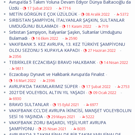
Avrupa’da 5 Takım Yoluna Devam Ediyor Dünya Baltacıoğlu da
Üzdü
-
-
17 Şubat 2023
7716
METİN GÖRGÜN E ÇOK ÜZÜLDÜK
-
-
08 Aralık 2022
5372
SIRBİSTAN ŞAMPİYON, İTALYANLAR ŞAŞKIN, SULTANLAR
UMDUĞUNU BULAMADI
-
-
11 Kasım 2022
719
Sırbistan Şampiyon, İtalyanlar Şaşkın, Sultanlar Umduğunu
Bulamadı
-
-
16 Ekim 2022
2590
VAKIFBANK 5. KEZ AVRUPA, 13. KEZ TÜRKİYE ŞAMPİYONU
OLDU SEZONU 5 KUPAYLA KAPADI
-
-
27 Haziran 2022
2356
TEBRİKLER ECZACIBAŞI BRAVO HALKBANK
-
14 Nisan 2022
-
9811
Eczacıbaşı Dynavit ve Halkbank Avrupa’da Finalist
-
-
16 Mart 2022
2396
AVRUPA’DA TAKIMLARIMIZ SÜPER
-
-
17 Şubat 2022
2753
2021’DE VOLEYBOL ALTIN YIL YAŞADI
-
-
09 Ocak 2022
6930
BRAVO SULTANLAR
-
-
15 Eylül 2021
6977
VAKIFBANK CCL’DE AVRUPA İKİNCİSİ, MANŞET VOLEYBOLUN
SESİ 16 YAŞINDA
-
-
29 Mayıs 2021
5222
VAKIFBANK ZORU BAŞARDI, YEŞİLYURT AVRUPA
ŞAMPİYONU
-
-
25 Nisan 2021
8035
AVRUPA’DA 3 TAKIM FİNALDE BİR TAKIM YARI FİNALDE
-