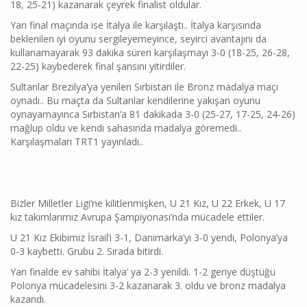
18, 25-21) kazanarak çeyrek finalist oldular.
Yarı final maçında ise İtalya ile karşılaştı.. İtalya karşısında
beklenilen iyi oyunu sergileyemeyince, seyirci avantajını da
kullanamayarak 93 dakika süren karşılaşmayı 3-0 (18-25, 26-28,
22-25) kaybederek final şansını yitirdiler.
Sultanlar Brezilya’ya yenilen Sırbistan ile Bronz madalya maçı
oynadı.. Bu maçta da Sultanlar kendilerine yakışan oyunu
oynayamayınca Sırbistan’a 81 dakikada 3-0 (25-27, 17-25, 24-26)
mağlup oldu ve kendi sahasında madalya göremedi..
Karşılaşmaları TRT1 yayınladı..
Bizler Milletler Ligi’ne kilitlenmişken, U 21 Kız, U 22 Erkek, U 17
kız takımlarımız Avrupa Şampiyonası’nda mücadele ettiler.
U 21 Kız Ekibimiz İsrail’i 3-1, Danimarka’yı 3-0 yendi, Polonya’ya
0-3 kaybetti. Grubu 2. Sırada bitirdi.
Yarı finalde ev sahibi İtalya’ ya 2-3 yenildi. 1-2 geriye düştüğü
Polonya mücadelesini 3-2 kazanarak 3. oldu ve bronz madalya
kazandı.