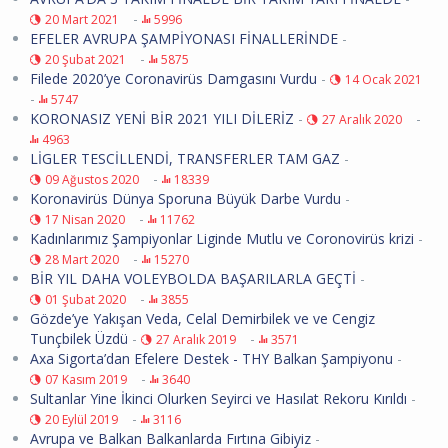
-
20 Mart 2021
5996
EFELER AVRUPA ŞAMPİYONASI FİNALLERİNDE
-
-
20 Şubat 2021
5875
Filede 2020’ye Coronavirüs Damgasını Vurdu
-
14 Ocak 2021
-
5747
KORONASIZ YENİ BİR 2021 YILI DİLERİZ
-
-
27 Aralık 2020
4963
LİGLER TESCİLLENDİ, TRANSFERLER TAM GAZ
-
-
09 Ağustos 2020
18339
Koronavirüs Dünya Sporuna Büyük Darbe Vurdu
-
-
17 Nisan 2020
11762
Kadınlarımız Şampiyonlar Liginde Mutlu ve Coronovirüs krizi
-
-
28 Mart 2020
15270
BİR YIL DAHA VOLEYBOLDA BAŞARILARLA GEÇTİ
-
-
01 Şubat 2020
3855
Gözde’ye Yakışan Veda, Celal Demirbilek ve ve Cengiz
Tunçbilek Üzdü
-
-
27 Aralık 2019
3571
Axa Sigorta’dan Efelere Destek - THY Balkan Şampiyonu
-
-
07 Kasım 2019
3640
Sultanlar Yine İkinci Olurken Seyirci ve Hasılat Rekoru Kırıldı
-
-
20 Eylül 2019
3116
Avrupa ve Balkan Balkanlarda Fırtına Gibiyiz
-