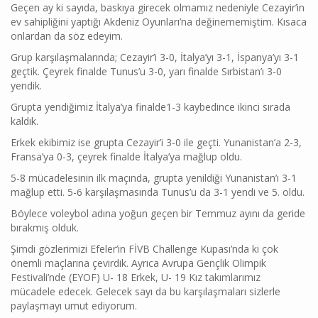
Geçen ay ki sayıda, baskıya girecek olmamız nedeniyle Cezayir’in
ev sahipliğini yaptığı Akdeniz Oyunları’na değinememiştim. Kısaca
onlardan da söz edeyim.
Grup karşılaşmalarında; Cezayir’i 3-0, İtalya’yı 3-1, İspanya’yı 3-1
geçtik. Çeyrek finalde Tunus’u 3-0, yarı finalde Sırbistan’ı 3-0
yendik.
Grupta yendiğimiz İtalya’ya finalde1-3 kaybedince ikinci sırada
kaldık.
Erkek ekibimiz ise grupta Cezayir’i 3-0 ile geçti. Yunanistan’a 2-3,
Fransa’ya 0-3, çeyrek finalde İtalya’ya mağlup oldu.
5-8 mücadelesinin ilk maçında, grupta yenildiği Yunanistan’ı 3-1
mağlup etti. 5-6 karşılaşmasında Tunus’u da 3-1 yendi ve 5. oldu.
Böylece voleybol adına yoğun geçen bir Temmuz ayını da geride
bırakmış olduk.
Şimdi gözlerimizi Efeler’in FİVB Challenge Kupası’nda ki çok
önemli maçlarına çevirdik. Ayrıca Avrupa Gençlik Olimpik
Festivali’nde (EYOF) U- 18 Erkek, U- 19 Kız takımlarımız
mücadele edecek. Gelecek sayı da bu karşılaşmaları sizlerle
paylaşmayı umut ediyorum.