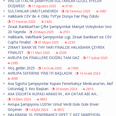
VNL’DE İTALYA ŞAMPİYON SULTANLAR ÜZDÜ, EFELER
DÜŞMEDİ
-
-
17 Ağustos 2025
3193
SULTANLAR UMUTLANDIRDI
-
-
08 Temmuz 2025
3987
Halkbank CEV ‘de 4. Oldu TVF’ye Dünya Fair Play Ödülü
-
-
17 Haziran 2025
2426
Ziraat Bankkart’tan Çifte Şampiyonluk Manşet Voleybolun Sesi
20 Yaşında
-
-
20 Mayıs 2025
2551
Halkbank, VakıfBank Şampiyonlar Ligi, Ziraat Bankkart ise CEV
Cup’ta Finalist
-
-
01 Mayıs 2025
2230
ZİRAAT BANK VE THY YARI FİNALDE HALKBANK ÇEYREK
FİNALİST
-
-
11 Mart 2025
2509
AVRUPA DA FİNALLERE DOĞRU TAM GAZ
-
-
17 Şubat 2025
2385
Hoş geldin 2025
-
-
14 Ocak 2025
7099
AVRUPA SEFERİNE YİNE İYİ BAŞLADIK
-
-
16 Aralık 2024
4995
Axa Sigorta Şampiyonlar Kupası Fenerbahçe Medicana'nın, Akif
Üstündağ 3. Kez Başkan
-
-
20 Kasım 2024
2819
AXA SİGORTA KUPASI ARKAS'IN , AH OKTAR ABİ AH...
-
-
16 Ekim 2024
9853
Avrupa Şampiyonu U20'ler Umut Verdi Güle Güle Enver
Göçener
-
-
14 Eylül 2024
9872
HALKBANK 10. FENERBAHÇE OPET 7. KEZ ŞAMPİYON..