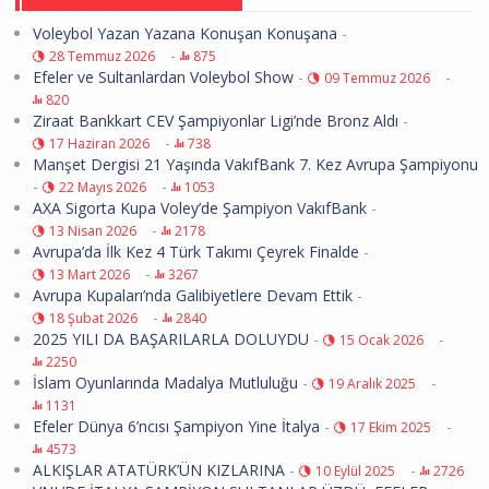
Voleybol Yazan Yazana Konuşan Konuşana
-
-
28 Temmuz 2026
875
Efeler ve Sultanlardan Voleybol Show
-
-
09 Temmuz 2026
820
Ziraat Bankkart CEV Şampiyonlar Ligi’nde Bronz Aldı
-
-
17 Haziran 2026
738
Manşet Dergisi 21 Yaşında VakıfBank 7. Kez Avrupa Şampiyonu
-
-
22 Mayıs 2026
1053
AXA Sigorta Kupa Voley’de Şampiyon VakıfBank
-
-
13 Nisan 2026
2178
Avrupa’da İlk Kez 4 Türk Takımı Çeyrek Finalde
-
-
13 Mart 2026
3267
Avrupa Kupaları’nda Galibiyetlere Devam Ettik
-
-
18 Şubat 2026
2840
2025 YILI DA BAŞARILARLA DOLUYDU
-
-
15 Ocak 2026
2250
İslam Oyunlarında Madalya Mutluluğu
-
-
19 Aralık 2025
1131
Efeler Dünya 6’ncısı Şampiyon Yine İtalya
-
-
17 Ekim 2025
4573
ALKIŞLAR ATATÜRK’ÜN KIZLARINA
-
-
10 Eylül 2025
2726