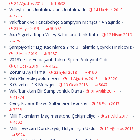
-
24 Ağustos 2019
10632
Voleybolun Unutulmazları Unutulmadı
-
-
14 Haziran 2019
7735
Vakıfbank ve Fenerbahçe Şampiyon Manşet 14 Yaşında
-
-
23 Mayıs 2019
30692
Axa Sigorta Kupa Voley Salonlara Renk Kattı
-
12 Nisan 2019
-
2903
Şampiyonlar Ligi Kadınlarda Yine 3 Takımla Çeyrek Finaldeyiz
-
-
12 Mart 2019
3687
2018’de de En başarılı Takım Sporu Voleybol Oldu
-
-
04 Ocak 2019
4422
Zorunlu Ayarlama
-
-
22 Eylül 2018
4190
Vah Plaj Voleybolum Vah
-
-
11 Ağustos 2018
3520
3 Gazeteci 13 Menajer
-
-
13 Ocak 2018
5047
Vakıfbank’tan Bir Şampiyonluk Daha
-
-
01 Aralık 2017
41774
Genç Kızlara Bravo Sultanlara Tebrikler
-
-
28 Ekim 2017
3338
Milli Takımların Maç maratonu Çekişmeliydi
-
-
21 Eylül 2017
4692
Milli Heyecan Doruktaydı, Hülya Erçin Üzdü
-
15 Ağustos 2017
-
5924