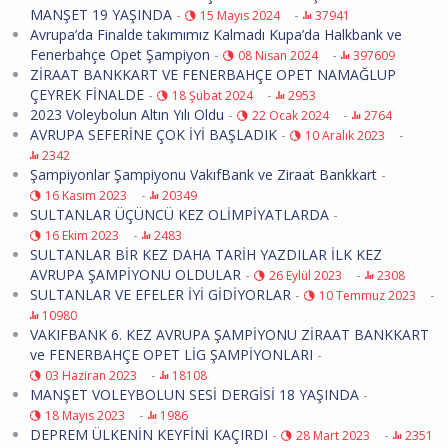
MANŞET 19 YAŞINDA
-
-
15 Mayıs 2024
37941
Avrupa’da Finalde takımımız Kalmadı Kupa’da Halkbank ve
Fenerbahçe Opet Şampiyon
-
-
08 Nisan 2024
397609
ZİRAAT BANKKART VE FENERBAHÇE OPET NAMAĞLUP
ÇEYREK FİNALDE
-
-
18 Şubat 2024
2953
2023 Voleybolun Altın Yılı Oldu
-
-
22 Ocak 2024
2764
AVRUPA SEFERİNE ÇOK İYİ BAŞLADIK
-
-
10 Aralık 2023
2342
Şampiyonlar Şampiyonu VakıfBank ve Ziraat Bankkart
-
-
16 Kasım 2023
20349
SULTANLAR ÜÇÜNCÜ KEZ OLİMPİYATLARDA
-
-
16 Ekim 2023
2483
SULTANLAR BİR KEZ DAHA TARİH YAZDILAR İLK KEZ
AVRUPA ŞAMPİYONU OLDULAR
-
-
26 Eylül 2023
2308
SULTANLAR VE EFELER İYİ GİDİYORLAR
-
-
10 Temmuz 2023
10980
VAKIFBANK 6. KEZ AVRUPA ŞAMPİYONU ZİRAAT BANKKART
ve FENERBAHÇE OPET LİG ŞAMPİYONLARI
-
-
03 Haziran 2023
18108
MANŞET VOLEYBOLUN SESİ DERGİSİ 18 YAŞINDA
-
-
18 Mayıs 2023
1986
DEPREM ÜLKENİN KEYFİNİ KAÇIRDI
-
-
28 Mart 2023
2351