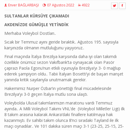
Enver BAĞLARBAŞI
07 Ağustos 2022
4922
SULTANLAR KÜRSÜYE ÇIKAMADI
AKDENİZDE GÜMÜŞLE YETİNDİK
Merhaba Voleybol Dostları..
Sıcak bir Temmuz ayını geride bıraktık.. Ağustos 195. sayısıyla
karşınızda olmanın mutluluğunu yaşıyoruz..
Final maçında İtalya Brezilya karşısında daha iyi olan takımdı
özellikle önümüz sezon Vakıfbank’ta oynayacak olan Pasör
çaprazı Paola Egonu’nun etkili oyunuyla Brezilya’yı 3- 0 mağlup
ederek şampiyon oldu.. Tabii İtalyan Bosetti’yi de başarı manşet
yanında kritik sayılarıyla unutmamak gerekir.
Hakemimiz Nurper Özbar’ın yönettiği final mücadelesinde
Brezilya’yı 3-0 geçen İtalya mutlu sona ulaştı.
Voleybolda Ulusal takımlarımızın maratonu vardı Temmuz
ayında.. A Milli Voleybol Takımı VNL’de (Voleybol Milletler Ligi) ilk
8 takım arasına kalarak Ankara’daki finallere katılmaya hak
kazanmıştı. Ev sahibi takım olunca 8’nci sıradaki Tayland ile ilk
maçı oynadılar.. Ve 101 dakika süren maçı 3-1 (23-25, 25-15, 25-