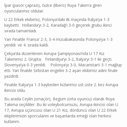
İpar (pasör çaprazı), Gülce (libero) Ruya Takım’a giren
oyuncularımız oldular.
U 22 Erkek ekibimiz, Polonya’daki ilk maçında İtalya’ya 1-3
kaybetti. Hollanda’yı 3-2, Karadağ’ı 3-0 geçerek grubu ikinci
sırada tamamladı.
Yarı Finalde Fransa’ 2-3, 3-4 müsabakasında Polonya’ya 1-3
yenildi ve 4. sırada kaldı.
Çekya’da düzenlenen Avrupa Şampiyonası’nda U 17 Kız
Takımımız 2. Grupta; Finlandiya’yı 3-2, İtalya’yı 3-1 ile geçti.
Slovenya’ya 0-3 yenildi. Polonya’yı 3-0, Macaristan’ı 3-1 mağlup
etti. Yarı finalde Sırbistan engelini 3-2 aşan ekibimiz adını finale
yazdırdı.
Finalde İtalya’ya 1-3 kaybeden kızlarımız üst üste 2. kez Avrupa
ikincisi oldu.
Bu arada Ceylin (smaçör), Begüm (orta oyuncu) olarak Rüya
Takıma seçildiler. Bu iki voleybolcumuzu, Avrupa ikincisi olan U
17, Avrupa üçüncüsü olan U 21 Kız, dördüncü olan U 22 Erkek
ekiplerimizin sporcularını ve başarılarda emeği olan herkesi
kutlarım.