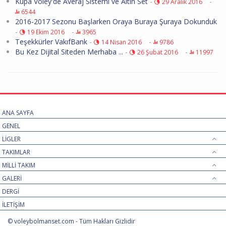
Kupa Voley'de Averaj Sistemi ve Altın Set
-
-
29 Aralık 2016
6544
2016-2017 Sezonu Başlarken Oraya Buraya Şuraya Dokunduk
-
-
19 Ekim 2016
3965
Teşekkürler VakıfBank
-
-
14 Nisan 2016
9786
Bu Kez Dijital Siteden Merhaba ...
-
-
26 Şubat 2016
11997
ANA SAYFA
GENEL
LİGLER
TAKIMLAR
MİLLİ TAKIM
GALERİ
DERGİ
İLETİŞİM
© voleybolmanset.com - Tüm Hakları Gizlidir