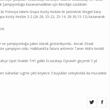
k Şampiyonluğu kazanamadıkları için ikinciliğe üzüldüler.
iki Polonya takımı Grupa Azoty Kedzie ile Jastrebski Wegiel karşı
rupa Azoty Kedzie 3-2 (26-28, 25-22, 25-14, 28-30,15-12) kazanarak
YON
yor ve şampiyonluğa yakın olarak gösteriliyordu.. Ancak Ziraat
te şampiyon oldu. Halkbank’ta fatura antrenör Taner Atik’e kesildi
bahçe Opet finalde THY galibi Eczacıbaşı Dynavit’i geçerek 5 yıl
den Sultanlar Ligi’ne çıktı böylece 3 büyükler voleybolda da mücadele