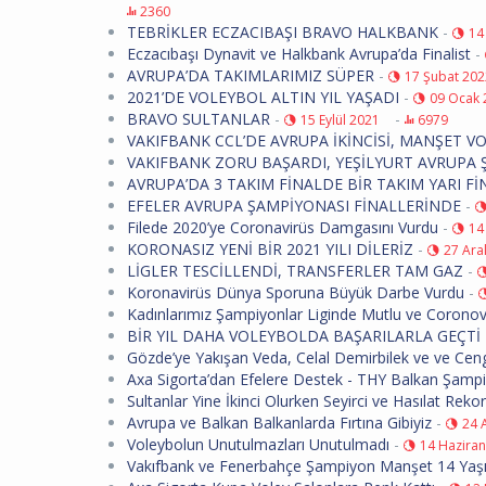
2360
TEBRİKLER ECZACIBAŞI BRAVO HALKBANK
-
14
Eczacıbaşı Dynavit ve Halkbank Avrupa’da Finalist
-
AVRUPA’DA TAKIMLARIMIZ SÜPER
-
17 Şubat 202
2021’DE VOLEYBOL ALTIN YIL YAŞADI
-
09 Ocak 
BRAVO SULTANLAR
-
-
15 Eylül 2021
6979
VAKIFBANK CCL’DE AVRUPA İKİNCİSİ, MANŞET V
VAKIFBANK ZORU BAŞARDI, YEŞİLYURT AVRUPA
AVRUPA’DA 3 TAKIM FİNALDE BİR TAKIM YARI F
EFELER AVRUPA ŞAMPİYONASI FİNALLERİNDE
-
Filede 2020’ye Coronavirüs Damgasını Vurdu
-
14
KORONASIZ YENİ BİR 2021 YILI DİLERİZ
-
27 Ara
LİGLER TESCİLLENDİ, TRANSFERLER TAM GAZ
-
Koronavirüs Dünya Sporuna Büyük Darbe Vurdu
-
Kadınlarımız Şampiyonlar Liginde Mutlu ve Coronovi
BİR YIL DAHA VOLEYBOLDA BAŞARILARLA GEÇTİ
Gözde’ye Yakışan Veda, Celal Demirbilek ve ve Cen
Axa Sigorta’dan Efelere Destek - THY Balkan Şamp
Sultanlar Yine İkinci Olurken Seyirci ve Hasılat Rekoru
Avrupa ve Balkan Balkanlarda Fırtına Gibiyiz
-
24 
Voleybolun Unutulmazları Unutulmadı
-
14 Hazira
Vakıfbank ve Fenerbahçe Şampiyon Manşet 14 Yaş