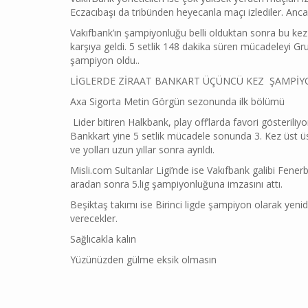
Eczacıbaşı da tribünden heyecanla maçı izlediler. Anca
Vakıfbank’ın şampiyonluğu belli olduktan sonra bu kez 
karşıya geldi. 5 setlik 148 dakika süren mücadeleyi G
şampiyon oldu..
LİGLERDE ZİRAAT BANKART ÜÇÜNCÜ KEZ ŞAMPİ
Axa Sigorta Metin Görgün sezonunda ilk bölümü
Lider bitiren Halkbank, play off’larda favori gösterili
Bankkart yine 5 setlik mücadele sonunda 3. Kez üst üs
ve yolları uzun yıllar sonra ayrıldı.
Misli.com Sultanlar Ligi’nde ise Vakıfbank galibi Fener
aradan sonra 5.lig şampiyonluğuna imzasını attı.
Beşiktaş takımı ise Birinci ligde şampiyon olarak yeni
verecekler.
Sağlıcakla kalın
Yüzünüzden gülme eksik olmasın