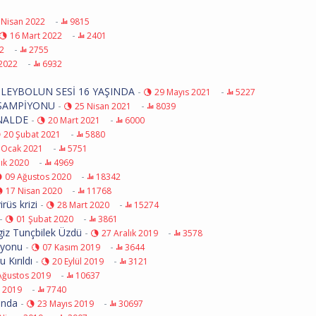
-
 Nisan 2022
9815
-
16 Mart 2022
2401
-
2
2755
-
2022
6932
OLEYBOLUN SESİ 16 YAŞINDA
-
-
29 Mayıs 2021
5227
 ŞAMPİYONU
-
-
25 Nisan 2021
8039
İNALDE
-
-
20 Mart 2021
6000
-
20 Şubat 2021
5880
-
 Ocak 2021
5751
-
lık 2020
4969
-
09 Ağustos 2020
18342
-
17 Nisan 2020
11768
rüs krizi
-
-
28 Mart 2020
15274
-
-
01 Şubat 2020
3861
giz Tunçbilek Üzdü
-
-
27 Aralık 2019
3578
iyonu
-
-
07 Kasım 2019
3644
 Kırıldı
-
-
20 Eylül 2019
3121
-
Ağustos 2019
10637
-
n 2019
7740
ında
-
-
23 Mayıs 2019
30697