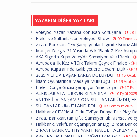
YAZARIN DİĞER YAZILARI
Voleybol Yazan Yazana Konuşan Konuşana
-
28 
Efeler ve Sultanlardan Voleybol Show
-
09 Temmuz
Ziraat Bankkart CEV Şampiyonlar Ligi’nde Bronz Ald
Manşet Dergisi 21 Yaşında VakıfBank 7. Kez Avru
AXA Sigorta Kupa Voley’de Şampiyon VakıfBank
-
Avrupa’da İlk Kez 4 Türk Takımı Çeyrek Finalde
-
Avrupa Kupaları’nda Galibiyetlere Devam Ettik
-
1
2025 YILI DA BAŞARILARLA DOLUYDU
-
15 Ocak
İslam Oyunlarında Madalya Mutluluğu
-
19 Aralık 
Efeler Dünya 6’ncısı Şampiyon Yine İtalya
-
17 Eki
ALKIŞLAR ATATÜRK’ÜN KIZLARINA
-
10 Eylül 202
VNL’DE İTALYA ŞAMPİYON SULTANLAR ÜZDÜ, E
SULTANLAR UMUTLANDIRDI
-
08 Temmuz 2025
Halkbank CEV ‘de 4. Oldu TVF’ye Dünya Fair Play Ö
Ziraat Bankkart’tan Çifte Şampiyonluk Manşet Vole
Halkbank, VakıfBank Şampiyonlar Ligi, Ziraat Bankka
ZİRAAT BANK VE THY YARI FİNALDE HALKBANK Ç
AVRUPA DA FİNALLERE DOĞRU TAM GAZ
-
17 Ş