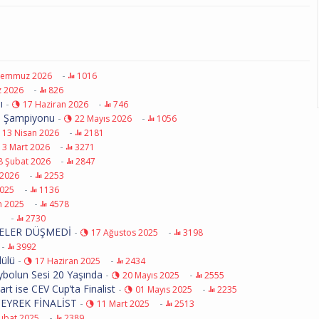
-
Temmuz 2026
1016
-
 2026
826
ı
-
-
17 Haziran 2026
746
pa Şampiyonu
-
-
22 Mayıs 2026
1056
-
13 Nisan 2026
2181
-
13 Mart 2026
3271
-
8 Şubat 2026
2847
-
 2026
2253
-
2025
1136
-
m 2025
4578
-
5
2730
FELER DÜŞMEDİ
-
-
17 Ağustos 2025
3198
-
3992
dülü
-
-
17 Haziran 2025
2434
ybolun Sesi 20 Yaşında
-
-
20 Mayıs 2025
2555
rt ise CEV Cup’ta Finalist
-
-
01 Mayıs 2025
2235
EYREK FİNALİST
-
-
11 Mart 2025
2513
-
ubat 2025
2389