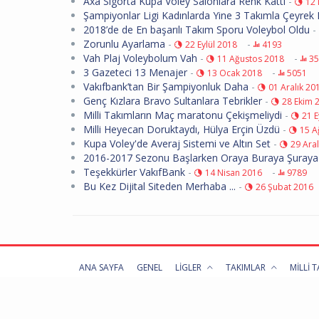
Axa Sigorta Kupa Voley Salonlara Renk Kattı
-
12 
Şampiyonlar Ligi Kadınlarda Yine 3 Takımla Çeyrek 
2018’de de En başarılı Takım Sporu Voleybol Oldu
-
Zorunlu Ayarlama
-
-
22 Eylül 2018
4193
Vah Plaj Voleybolum Vah
-
-
11 Ağustos 2018
35
3 Gazeteci 13 Menajer
-
-
13 Ocak 2018
5051
Vakıfbank’tan Bir Şampiyonluk Daha
-
01 Aralık 20
Genç Kızlara Bravo Sultanlara Tebrikler
-
28 Ekim 
Milli Takımların Maç maratonu Çekişmeliydi
-
21 E
Milli Heyecan Doruktaydı, Hülya Erçin Üzdü
-
15 A
Kupa Voley'de Averaj Sistemi ve Altın Set
-
29 Aral
2016-2017 Sezonu Başlarken Oraya Buraya Şuray
Teşekkürler VakıfBank
-
-
14 Nisan 2016
9789
Bu Kez Dijital Siteden Merhaba ...
-
26 Şubat 2016
ANA SAYFA
GENEL
LİGLER
TAKIMLAR
MİLLİ 