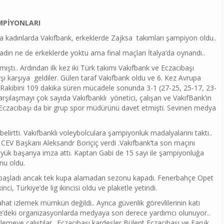
MPİYONLARI
da kadınlarda Vakıfbank, erkeklerde Zajksa takımları şampiyon oldu..
 kadın ne de erkeklerde yoktu ama final maçları İtalya’da oynandı..
mıştı.. Ardından ilk kez iki Türk takımı Vakıfbank ve Eczacıbaşı
şı karşıya geldiler. Gülen taraf Vakıfbank oldu ve 6. Kez Avrupa
 Rakibini 109 dakika süren mücadele sonunda 3-1 (27-25, 25-17, 23-
arşılaşmayı çok sayıda Vakıfbanklı yönetici, çalışan ve VakıfBank’ın
. Eczacıbaşı da bir grup spor müdürünü davet etmişti. Sevinen medya
lirtti. Vakıfbanklı voleybolculara şampiyonluk madalyalarını taktı..
CEV Başkanı Aleksandr Boriçiç verdi .Vakıfbank’ta son maçını
üyük başarıya imza attı. Kaptan Gabi de 15 sayı ile şampiyonluğa
nu oldu.
 başladı ancak tek kupa alamadan sezonu kapadı. Fenerbahçe Opet
nci, Türkiye’de lig ikincisi oldu ve plaketle yetindi.
at izlemek mümkün değildi.. Ayrıca güvenlik görevlilerinin katı
ye’deki organizasyonlarda medyaya son derece yardımcı olunuyor..
lemeye çalıştılar.. Eczacıbaşı kardeşler Bülent Eczacıbaşı ve Faruk