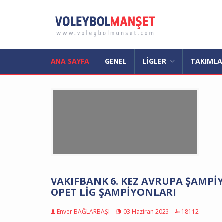
ANA SAYFA
GENEL
LİGLER
TAKIML
VAKIFBANK 6. KEZ AVRUPA ŞAMP
OPET LİG ŞAMPİYONLARI
Enver BAĞLARBAŞI
03 Haziran 2023
18112