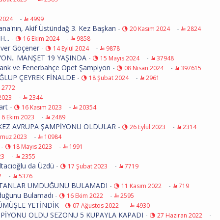
-
 2024
4999
na'nın, Akif Üstündağ 3. Kez Başkan
-
-
20 Kasım 2024
2824
...
-
-
16 Ekim 2024
9858
nver Göçener
-
-
14 Eylül 2024
9878
YON.. MANŞET 19 YAŞINDA
-
-
15 Mayıs 2024
37948
kbank ve Fenerbahçe Opet Şampiyon
-
-
08 Nisan 2024
397615
ĞLUP ÇEYREK FİNALDE
-
-
18 Şubat 2024
2961
2772
-
 2023
2344
art
-
-
16 Kasım 2023
20354
-
16 Ekim 2023
2489
K KEZ AVRUPA ŞAMPİYONU OLDULAR
-
-
26 Eylül 2023
2314
-
muz 2023
10984
-
-
18 Mayıs 2023
1991
-
23
2355
tacıoğlu da Üzdü
-
-
17 Şubat 2023
7719
-
2
5376
SULTANLAR UMDUĞUNU BULAMADI
-
-
11 Kasım 2022
719
Umduğunu Bulamadı
-
-
16 Ekim 2022
2595
ÜMÜŞLE YETİNDİK
-
-
07 Ağustos 2022
4930
ŞAMPİYONU OLDU SEZONU 5 KUPAYLA KAPADI
-
-
27 Haziran 2022