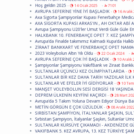
Hoş geldin 2025
-
-
14 Ocak 2025
7101
AVRUPA SEFERİNE YİNE İYİ BAŞLADIK
-
16 Aralık
Axa Sigorta Şampiyonlar Kupası Fenerbahçe Medica
AXA SİGORTA KUPASI ARKAS'IN , AH OKTAR ABİ AH
Avrupa Şampiyonu U20'ler Umut Verdi Güle Güle E
HALKBANK 10. FENERBAHÇE OPET 7. KEZ ŞAMPİ
Avrupa’da Finalde takımımız Kalmadı Kupa’da Hal
ZİRAAT BANKKART VE FENERBAHÇE OPET NAMA
2023 Voleybolun Altın Yılı Oldu
-
-
22 Ocak 2024
AVRUPA SEFERİNE ÇOK İYİ BAŞLADIK
-
10 Aralık
Şampiyonlar Şampiyonu VakıfBank ve Ziraat Bankk
SULTANLAR ÜÇÜNCÜ KEZ OLİMPİYATLARDA
-
SULTANLAR BİR KEZ DAHA TARİH YAZDILAR İL
SULTANLAR VE EFELER İYİ GİDİYORLAR
-
10 Tem
MANŞET VOLEYBOLUN SESİ DERGİSİ 18 YAŞINDA
DEPREM ÜLKENİN KEYFİNİ KAÇIRDI
-
28 Mart 20
Avrupa’da 5 Takım Yoluna Devam Ediyor Dünya Bal
METİN GÖRGÜN E ÇOK ÜZÜLDÜK
-
08 Aralık 202
SIRBİSTAN ŞAMPİYON, İTALYANLAR ŞAŞKIN, 
Sırbistan Şampiyon, İtalyanlar Şaşkın, Sultanlar 
SULTANLAR KÜRSÜYE ÇIKAMADI - AKDENİZDE G
VAKIFBANK 5. KEZ AVRUPA, 13. KEZ TÜRKİYE 