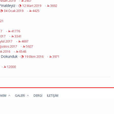
-
Nisan 2019
2907
Finaldeyiz
-
-
12 Mart 2019
3692
-
04 Ocak 2019
4425
21
-
17
41776
-
2017
3341
-
ylül 2017
4697
-
ğustos 2017
5927
-
ık 2016
6548
a Dokunduk
-
-
19 Ekim 2016
3971
-
12000
TAKIM
GALERİ
DERGİ
İLETİŞİM