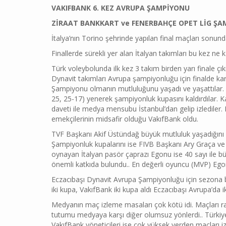
VAKIFBANK 6. KEZ AVRUPA ŞAMPİYONU
ZİRAAT BANKKART ve FENERBAHÇE OPET LİG ŞA
İtalya’nın Torino şehrinde yapılan final maçları sonun
Finallerde sürekli yer alan İtalyan takımları bu kez ne
Türk voleybolunda ilk kez 3 takım birden yarı finale çık
Dynavit takımları Avrupa şampiyonluğu için finalde kar
Şampiyonu olmanın mutluluğunu yaşadı ve yaşattılar.
25, 25-17) yenerek şampiyonluk kupasını kaldırdılar. K
daveti ile medya mensubu İstanbul’dan gelip izlediler
emekçilerinin midsafir olduğu VakıfBank oldu.
TVF Başkanı Akif Üstündağ büyük mutluluk yaşadığını be
Şampiyonluk kupalarını ise FIVB Başkanı Ary Graça ve 
oynayan İtalyan pasör çaprazı Egonu ise 40 sayı ile b
önemli katkıda bulundu.. En değerli oyuncu (MVP) Ego
Eczacıbaşı Dynavit Avrupa Şampiyonluğu için sezona
iki kupa, VakıfBank iki kupa aldı Eczacıbaşı Avrupa’da iki
Medyanın maç izleme masaları çok kötü idi. Maçları rah
tutumu medyaya karşı diğer olumsuz yönlerdi.. Türki
VakıfBank yöneticileri ise çok yüksek yerden maçları iz