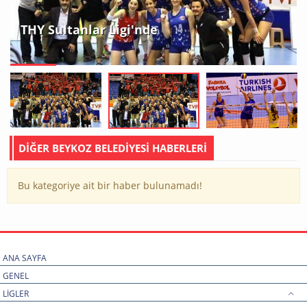
THY Sultanlar Ligi'nde
DİĞER BEYKOZ BELEDİYESİ HABERLERİ
Bu kategoriye ait bir haber bulunamadı!
ANA SAYFA
GENEL
LİGLER