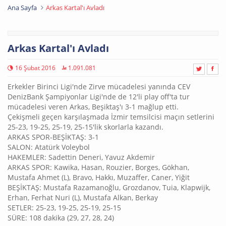
Ana Sayfa
Arkas Kartal'ı Avladı
Arkas Kartal'ı Avladı
16 Şubat 2016
1.091.081
Erkekler Birinci Ligi'nde Zirve mücadelesi yanında CEV
DenizBank Şampiyonlar Ligi'nde de 12'li play off'ta tur
mücadelesi veren Arkas, Beşiktaş'ı 3-1 mağlup etti.
Çekişmeli geçen karşılaşmada İzmir temsilcisi maçın setlerini
25-23, 19-25, 25-19, 25-15'lik skorlarla kazandı.
ARKAS SPOR-BEŞİKTAŞ: 3-1
SALON: Atatürk Voleybol
HAKEMLER: Sadettin Deneri, Yavuz Akdemir
ARKAS SPOR: Kawika, Hasan, Rouzier, Borges, Gökhan,
Mustafa Ahmet (L), Bravo, Hakkı, Muzaffer, Caner, Yiğit
BEŞİKTAŞ: Mustafa Razamanoğlu, Grozdanov, Tuia, Klapwijk,
Erhan, Ferhat Nuri (L), Mustafa Alkan, Berkay
SETLER: 25-23, 19-25, 25-19, 25-15
SÜRE: 108 dakika (29, 27, 28, 24)