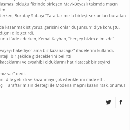
ılaşması olduğu fikrinde birleşen Mavi-Beyazlı takımda maçın
kim.
erken, Burutay Subaşı “Taraftarımızla birleşirsek onları buradan
a kazanmak istiyoruz, gerisini onlar düşünsün” diye konuştu.
ğını dile getirdi.
ğunu ifade ederken, Kemal Kayhan, “Herşey bizim elimizde”
eviyeyi hakediyor ama biz kazanacağız” ifadelerini kullandı.
ajlı bir şekilde gideceklerini belirtti.
caklarını ve evsahibi olduklarını hatırlatacak bir seyirci
mız var” dedi.
 dile getirdi ve kazanmayı çok isteriklerini ifade etti.
ı. Taraftarımızın desteği ile Modena maçını kazanırsak, önümüz