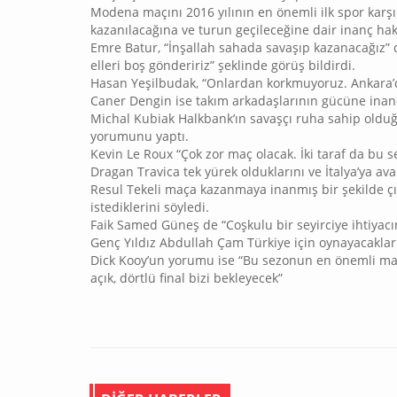
Modena maçını 2016 yılının en önemli ilk spor karş
kazanılacağına ve turun geçileceğine dair inanç ha
Emre Batur, “İnşallah sahada savaşıp kazanacağız” d
elleri boş göndeririz” şeklinde görüş bildirdi.
Hasan Yeşilbudak, “Onlardan korkmuyoruz. Ankara’d
Caner Dengin ise takım arkadaşlarının gücüne inandı
Michal Kubiak Halkbank’ın savaşçı ruha sahip oldu
yorumunu yaptı.
Kevin Le Roux “Çok zor maç olacak. İki taraf da bu s
Dragan Travica tek yürek olduklarını ve İtalya’ya avant
Resul Tekeli maça kazanmaya inanmış bir şekilde çıka
istediklerini söyledi.
Faik Samed Güneş de “Coşkulu bir seyirciye ihtiyacı
Genç Yıldız Abdullah Çam Türkiye için oynayacaklarını
Dick Kooy’un yorumu ise “Bu sezonun en önemli maç
açık, dörtlü final bizi bekleyecek”