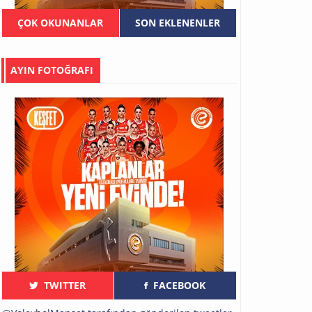
ÇOK OKUNANLAR
SON EKLENENLER
AYIN FOTOĞRAFI
TWITTER
FACEBOOK