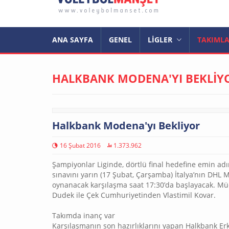
ANA SAYFA
GENEL
LİGLER
TAKIML
HALKBANK MODENA'YI BEKLİY
Halkbank Modena'yı Bekliyor
16 Şubat 2016
1.373.962
Şampiyonlar Liginde, dörtlü final hedefine emin ad
sınavını yarın (17 Şubat, Çarşamba) İtalya’nın DHL
oynanacak karşılaşma saat 17:30’da başlayacak. M
Dudek ile Çek Cumhuriyetinden Vlastimil Kovar.
Takımda inanç var
Karşılaşmanın son hazırlıklarını yapan Halkbank Er