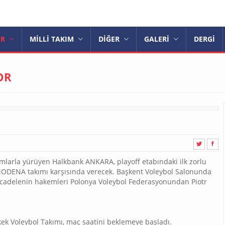
AR
MİLLİ TAKIM
DİĞER
GALERİ
DERGİ
OR
ımlarla yürüyen Halkbank ANKARA, playoff etabındaki ilk zorlu
 MODENA takımı karşısında verecek. Başkent Voleybol Salonunda
ücadelenin hakemleri Polonya Voleybol Federasyonundan Piotr
kek Voleybol Takımı, maç saatini beklemeye başladı.