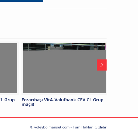
CL Grup
Eczacıbaşı VitA-Vakıfbank CEV CL Grup
Eczacıbaşı V
maçı3
maçı1
© voleybolmanset.com - Tüm Hakları Gizlidir