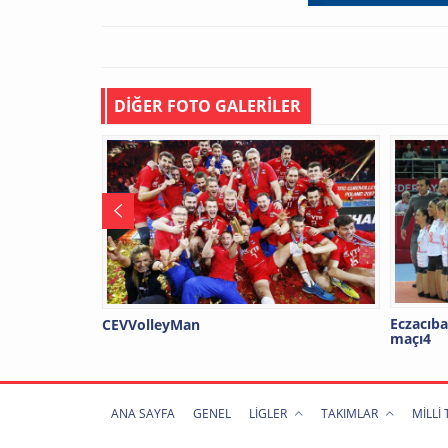
DİĞER FOTO GALERİLER
Eczacıba
CEVVolleyMan
maçı4
ANA SAYFA
GENEL
LİGLER
TAKIMLAR
MİLLİ