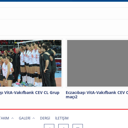
şı VitA-Vakıfbank CEV CL Grup
Eczacıbaşı VitA-Vakıfbank CEV 
maçı2
 TAKIM
GALERİ
DERGİ
İLETİŞİM