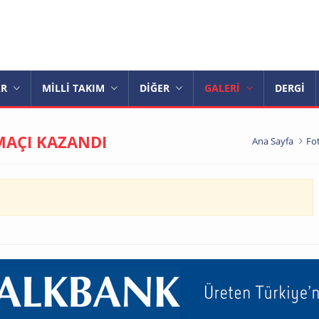
AR
MİLLİ TAKIM
DİĞER
GALERİ
DERGİ
MAÇI KAZANDI
Ana Sayfa
Fot