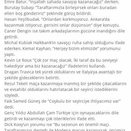
Emre Batur, “İnşallah sahada savaşıp kazanacağız” derken,
Burutay Subaşı “Taraftarımızla birleşirsek onları buradan
elleri boş göndeririz” şeklinde görüş bildirdi.
Hasan Yeşilbudak, “Onlardan korkmuyoruz. Ankara’da
kazanmak istiyoruz, gerisini onlar düşünsün” diye konuştu.
Caner Dengin ise takım arkadaşlarının gücüne inandığını dile
getirdi.
Michal Kubiak Halkbank’ın savaşçı ruha sahip olduğunu ifade
ederken, Kemal Kayhan, “Herşey bizim elimizde” yorumunu
yaptı.
Kevin Le Roux “Çok zor maç olacak. İki taraf da bu seviyeyi
hakediyor ama biz kazanacağız” ifadelerini kullandı.
Dragan Travica tek yürek olduklarını ve İtalya’ya avantajlı bir
şekilde gideceklerini belirtti.
Resul Tekeli maça kazanmaya inanmış bir şekilde çıkacaklarını
ve evsahibi olduklarını hatırlatacak bir seyirci istediklerini
söyledi.
Faik Samed Güneş de “Coşkulu bir seyirciye ihtiyacımız var”
dedi.
Genç Yıldız Abdullah Çam Türkiye için oynayacaklarını dile
getirdi ve kazanmayı çok isteriklerini ifade etti.
Dick Kooy’un yorumu ise “Bu sezonun en önemli maçı.
Taraftarımızın desteği ile Modena maçını kazanırsak, önümüz