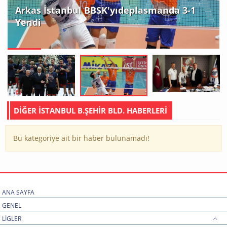
Arkas İstanbul BBSK'yıdeplasmanda 3-1
Yendi
DİĞER İSTANBUL B.ŞEHİR BLD. HABERLERİ
Bu kategoriye ait bir haber bulunamadı!
ANA SAYFA
GENEL
LİGLER