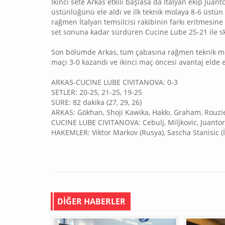
İkinci sete Arkas etkili başlasa da İtalyan ekip Juan
üstünlüğünü ele aldı ve ilk teknik molaya 8-6 üstün 
rağmen İtalyan temsilcisi rakibinin farkı eritmesin
set sonuna kadar sürdüren Cucine Lube 25-21 ile sk
Son bölümde Arkas, tüm çabasına rağmen teknik mola
maçı 3-0 kazandı ve ikinci maç öncesi avantaj elde e
ARKAS-CUCINE LUBE CIVITANOVA: 0-3
SETLER: 20-25, 21-25, 19-25
SÜRE: 82 dakika (27, 29, 26)
ARKAS: Gökhan, Shoji Kawika, Hakkı, Graham, Rouzie
CUCINE LUBE CIVITANOVA: Cebulj, Miljkovic, Juantor
HAKEMLER: Viktor Markov (Rusya), Sascha Stanisic (İ
DİĞER HABERLER