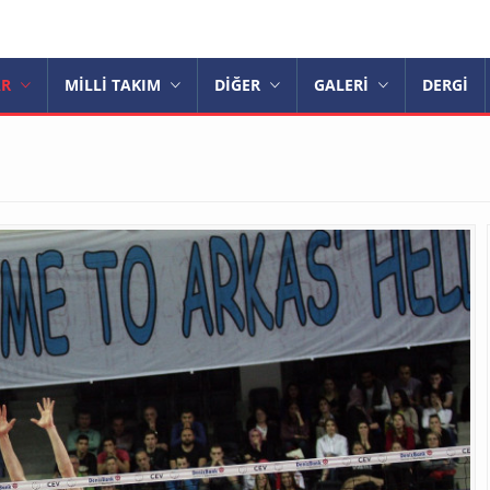
AR
MİLLİ TAKIM
DİĞER
GALERİ
DERGİ