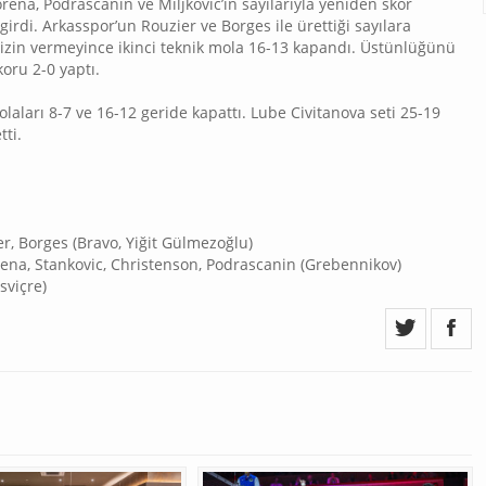
torena, Podrascanin ve Miljkovic’in sayılarıyla yeniden skor
girdi. Arkasspor’un Rouzier ve Borges ile ürettiği sayılara
e izin vermeyince ikinci teknik mola 16-13 kapandı. Üstünlüğünü
oru 2-0 yaptı.
ları 8-7 ve 16-12 geride kapattı. Lube Civitanova seti 25-19
tti.
r, Borges (Bravo, Yiğit Gülmezoğlu)
ena, Stankovic, Christenson, Podrascanin (Grebennikov)
sviçre)