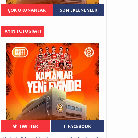
ÇOK OKUNANLAR
SON EKLENENLER
AYIN FOTOĞRAFI
TWITTER
FACEBOOK