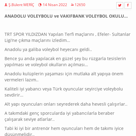
Ş.Bülent MERİÇ
14 Nisan 2022
12650
ANADOLU VOLEYBOLU ve VAKIFBANK VOLEYBOL OKULU…
TRT SPOR YILDIZDAN Yapılan Terfi maçlarını , Efeler- Sultanlar
Ligi’ne çıkma maçlarını izledim…
Anadolu ya galiba voleybol heyecanı geldi..
Bence şu anda yapılacak en güzel şey bu rüzgarla tesislerin
yapılması ve voleybol okulların açılması…
Anadolu kulüplerin yaşaması için mutlaka alt yapıya önem
vermeleri lazım..
Kaliteli iyi yabancı veya Türk oyuncular seyirciye voleybolu
sevdirir…
Alt yapı oyuncuları onları seyrederek daha hevesli çalışırlar..
A takımdaki genç sporcularda iyi yabancılarla beraber
çalışarak seviye atlarlar..
Tabi ki iyi bir antrenör hem oyuncuları hem de takımı iyice
düşünmelidir..