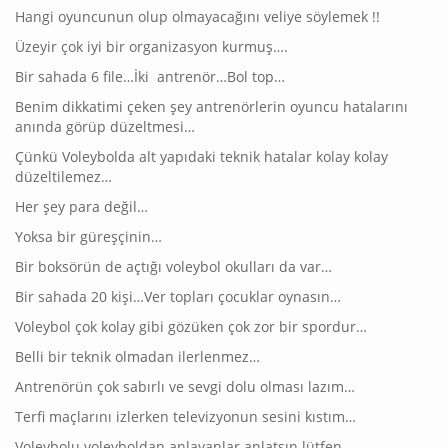
Hangi oyuncunun olup olmayacağını veliye söylemek !!
Üzeyir çok iyi bir organizasyon kurmuş….
Bir sahada 6 file…İki antrenör…Bol top…
Benim dikkatimi çeken şey antrenörlerin oyuncu hatalarını
anında görüp düzeltmesi…
Çünkü Voleybolda alt yapıdaki teknik hatalar kolay kolay
düzeltilemez…
Her şey para değil…
Yoksa bir güreşçinin…
Bir boksörün de açtığı voleybol okulları da var…
Bir sahada 20 kişi…Ver topları çocuklar oynasın…
Voleybol çok kolay gibi gözüken çok zor bir spordur…
Belli bir teknik olmadan ilerlenmez…
Antrenörün çok sabırlı ve sevgi dolu olması lazım…
Terfi maçlarını izlerken televizyonun sesini kıstım…
Voleybolu voleyboldan anlayanlar anlatsın lütfen…