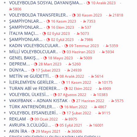
VOLEYBOLDA SOSYAL DAYANIŞMA...
-
-
10 Aralık 2023
5806
VOLEYBOLDA TRANSFERLER..
-
-
30 Kasım 2023
21818
ŞAMPİYONLAR...
-
-
16 Kasım 2023
7353
ŞAMPİYONLAR...
-
-
16 Ekim 2023
537
İTALYA MAÇI...
-
-
02 Eylül 2023
5073
ŞAMPİYONLAR...
-
-
02 Eylül 2023
7986
KADIN VOLEYBOLCULAR..
-
-
09 Temmuz 2023
5359
MİLLİ VOLEYBOLCULAR..
-
-
03 Haziran 2023
5934
GENEL BAKIŞ...
-
-
18 Mayıs 2023
5009
DEPREM...
-
-
28 Mart 2023
5260
DÜNYA…
-
-
17 Şubat 2023
24939
METİN ve GUİDETTİ..
-
-
08 Aralık 2022
5614
İLERLEMİYEN GERİLER...
-
-
11 Kasım 2022
10175
TURAN ABİ ve FEDERER...
-
-
02 Ekim 2022
4909
VOLEYBOL ÜLKESİ...
-
-
07 Ağustos 2022
10383
VAKIFBANK – ADNAN KISTAK
-
-
27 Haziran 2022
5575
TÜRK ANTRENÖRLER...
-
-
16 Mart 2022
4867
VOLEYBOL EFSANELERİ..
-
-
17 Şubat 2022
9115
REKLAM
-
-
09 Ocak 2022
8975
AVRUPA 3.CÜLÜĞÜ...
-
-
05 Eylül 2021
16001
AKIN İRA
-
-
29 Mayıs 2021
36006