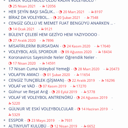
ERKEK VOLEYBOLU OLDU KADIN VOLEYBOLU
-
-
25 Nisan 2021
12056
HER ŞEYİN BAŞI SAĞLIK..
-
-
20 Mart 2021
8197
BİRAZ DA VOLEYBOL..
-
-
20 Şubat 2021
7548
CENGİZ GÖLLÜ VE MEMET FUAT BENGÜ’YÜ ANARKEN ..
-
-
14 Ocak 2021
9121
BÜLENT ÇELEBİ HEM GEZİYO HEM YAZIYOOOO
-
-
27 Aralık 2020
7896
MİSAFİRLERİM BURSA’DAN
-
-
24 Kasım 2020
17640
VOLEYBOL ASİL SPORDUR
-
-
09 Ağustos 2020
18434
Koronavirüs Sayesinde Neler Öğrendik Neler
-
-
17 Nisan 2020
14591
17 Nisan Cuma Voleybol Yemeği
-
-
28 Mart 2020
20473
VOLAF’IN AMACI
-
-
01 Şubat 2020
11654
CENGİZ TUNÇBİLEK (ŞİŞMAN)
-
-
22 Aralık 2019
16296
VOLAF ve VAD
-
-
07 Kasım 2019
17270
Gülnur ve Reşat Arığ
-
-
20 Eylül 2019
5778
VOLAF VE VOLEYBOL ANTRENÖRÜ
-
-
24 Ağustos 2019
5220
GÜLNUR VE ESKİ VOLEYBOLCULAR
-
-
14 Haziran 2019
5329
ESSPOR
-
-
23 Mayıs 2019
7931
ALTINYUVT KULÜBÜ
-
-
12 Nisan 2019
6652