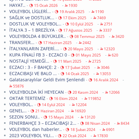
HAYAT..
-
-
15 Ocak 2026
1930
VOLEYBOL LİGLERİ...
-
-
19 Aralık 2025
1190
SAĞLIK ve DOSTLUK...
-
-
17 Ekim 2025
7469
DOSTLUK VE VOLEYBOL...
-
-
10 Eylül 2025
2751
İTALYA 3 – 1 BREZİLYA
-
-
17 Ağustos 2025
3337
VOLEYBOLDA 4 BÜYÜKLER..
-
-
08 Temmuz 2025
3420
TRANSFER...
-
-
17 Haziran 2025
2442
İTALYANLARIN ZAFERİ....
-
-
20 Mayıs 2025
12320
KUPA FİNALİ FB 3 - ECZACI 0
-
-
01 Mayıs 2025
620
NOSTALJİ YEMEĞİ...
-
-
11 Mart 2025
2725
ECZACI : 3 - F BAHÇE: 2
-
-
17 Şubat 2025
3046
ECZACIBAŞI VE BALO ...
-
-
14 Ocak 2025
13053
Galatasaraylılar Geldi Evim Şenlendi
-
-
16 Aralık 2024
55876
VOLEYBOLDA İKİ HEYECAN
-
-
20 Kasım 2024
12066
OKTAR TERTEMİZ
-
-
16 Ekim 2024
119852
VOLEYBOL..
-
-
14 Eylül 2024
12204
GENEL...
-
-
21 Haziran 2024
16920
SEZON SONU..
-
-
15 Mayıs 2024
13120
FENERBAHÇE 3 – ECZACIBAŞI 2...
-
-
08 Nisan 2024
8434
VOLEYBOL dan haberler..
-
-
18 Şubat 2024
6901
2023 VOLEYBOL YILI...
-
-
22 Ocak 2024
17830