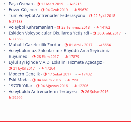
Paşa Osman
-
-
12 Mart 2019
6215
Enver Göçener
-
-
04 Ocak 2019
59670
Tüm Voleybol Antrenörler Federasyonu
-
-
22 Eylül 2018
27183
Voleybol Kahramanları
-
-
28 Temmuz 2018
14162
Eskiden Voleybolcular Okullarda Yetişirdi
-
-
30 Aralık 2017
27568
Muhalif Gazetecilik Zordur
-
-
01 Aralık 2017
6664
Voleybolumuz, Salonlarımız Büyüdü Ama Seyircimiz
Büyümedi
-
-
28 Ekim 2017
17879
Eylül ayı içinde V.A.D. Lokalini Hizmete Açacağız
-
-
21 Eylül 2017
17264
Modern Gençlik
-
-
17 Şubat 2017
17432
Eski Moda
-
-
04 Kasım 2016
7590
1970'li Yıllar
-
-
04 Ağustos 2016
12206
Voleybolda Antrenörlerin Terbiyesi
-
-
26 Şubat 2016
59566