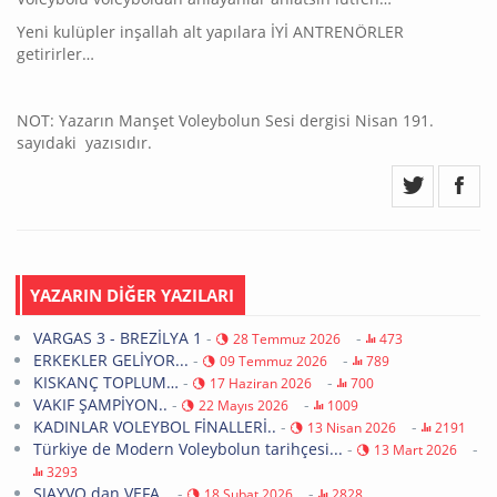
Yeni kulüpler inşallah alt yapılara İYİ ANTRENÖRLER
getirirler…
NOT: Yazarın Manşet Voleybolun Sesi dergisi Nisan 191.
sayıdaki yazısıdır.
YAZARIN DİĞER YAZILARI
VARGAS 3 - BREZİLYA 1
-
-
28 Temmuz 2026
473
ERKEKLER GELİYOR...
-
-
09 Temmuz 2026
789
KISKANÇ TOPLUM…
-
-
17 Haziran 2026
700
VAKIF ŞAMPİYON..
-
-
22 Mayıs 2026
1009
KADINLAR VOLEYBOL FİNALLERİ..
-
-
13 Nisan 2026
2191
Türkiye de Modern Voleybolun tarihçesi...
-
-
13 Mart 2026
3293
SJAYVO dan VEFA...
-
-
18 Şubat 2026
2828