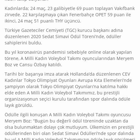
Kadınlarda; 24 maç, 23 galibiyetle 69 puan toplayan Vakıfbank
zirvede. 22 karşılaşmaya çıkan Fenerbahçe OPET 59 puan ile
ikinci, 24 maç 51 puanlı THY üçüncü.
Türkiye Gazeteciler Cemiyeti (TGC) kurucu başkanı adına
düzenlenen 2020 Sedat Simavi Ödül Töreni’nde, ödüller
sahiplerini buldu.
Bu yıl koronavirüs pandemisi sebebiyle online olarak yapılan
törene, A Milli Kadın Voleybol Takımı oyuncularından Meryem
Boz ve Cansu Özbay katıldı.
Tarihi bir başarıya imza atarak Hollanda’da düzenlenen CEV
Kadınlar Tokyo Olimpiyat Oyunları Avrupa Kıta Elemeleri’nde
şampiyon olarak Tokyo Olimpiyat Oyunları’na katılma hakkı
elde eden A Milli Kadın Voleybol Takımımız, bu prestijli
organizasyonun seçici kurulu tarafından spor dalında ödüle
layık görüldü.
Ödülle ilgili konuşan A Milli Kadın Voleybol Takımı oyuncusu
Meryem Boz: “Bugün bu değerli ödül töreninde uzaktan da
olsa bulunmaktan dolayı çok mutluyum. Ülkemizin en prestijli
ödüllerinden biri olan Sedat Simavi Ödülleri’nde spor dalında
bu yıl A Milli Kadın Voleybol Takımımızın ödüle layık görülmesi