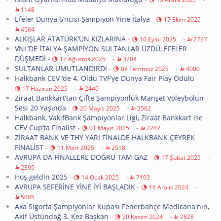
1148
Efeler Dünya 6’ncısı Şampiyon Yine İtalya
-
-
17 Ekim 2025
4584
ALKIŞLAR ATATÜRK’ÜN KIZLARINA
-
-
10 Eylül 2025
2737
VNL’DE İTALYA ŞAMPİYON SULTANLAR ÜZDÜ, EFELER
DÜŞMEDİ
-
-
17 Ağustos 2025
3204
SULTANLAR UMUTLANDIRDI
-
-
08 Temmuz 2025
4000
Halkbank CEV ‘de 4. Oldu TVF’ye Dünya Fair Play Ödülü
-
-
17 Haziran 2025
2440
Ziraat Bankkart’tan Çifte Şampiyonluk Manşet Voleybolun
Sesi 20 Yaşında
-
-
20 Mayıs 2025
2562
Halkbank, VakıfBank Şampiyonlar Ligi, Ziraat Bankkart ise
CEV Cup’ta Finalist
-
-
01 Mayıs 2025
2242
ZİRAAT BANK VE THY YARI FİNALDE HALKBANK ÇEYREK
FİNALİST
-
-
11 Mart 2025
2518
AVRUPA DA FİNALLERE DOĞRU TAM GAZ
-
-
17 Şubat 2025
2395
Hoş geldin 2025
-
-
14 Ocak 2025
7103
AVRUPA SEFERİNE YİNE İYİ BAŞLADIK
-
-
16 Aralık 2024
5005
Axa Sigorta Şampiyonlar Kupası Fenerbahçe Medicana'nın,
Akif Üstündağ 3. Kez Başkan
-
-
20 Kasım 2024
2828