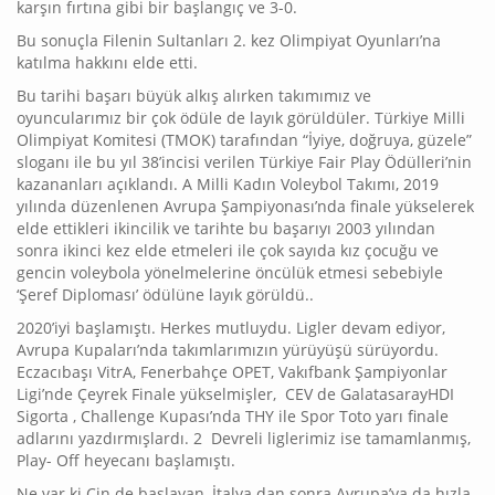
karşın fırtına gibi bir başlangıç ve 3-0.
Bu sonuçla Filenin Sultanları 2. kez Olimpiyat Oyunları’na
katılma hakkını elde etti.
Bu tarihi başarı büyük alkış alırken takımımız ve
oyuncularımız bir çok ödüle de layık görüldüler. Türkiye Milli
Olimpiyat Komitesi (TMOK) tarafından “İyiye, doğruya, güzele”
sloganı ile bu yıl 38’incisi verilen Türkiye Fair Play Ödülleri’nin
kazananları açıklandı. A Milli Kadın Voleybol Takımı, 2019
yılında düzenlenen Avrupa Şampiyonası’nda finale yükselerek
elde ettikleri ikincilik ve tarihte bu başarıyı 2003 yılından
sonra ikinci kez elde etmeleri ile çok sayıda kız çocuğu ve
gencin voleybola yönelmelerine öncülük etmesi sebebiyle
‘Şeref Diploması’ ödülüne layık görüldü..
2020’iyi başlamıştı. Herkes mutluydu. Ligler devam ediyor,
Avrupa Kupaları’nda takımlarımızın yürüyüşü sürüyordu.
Eczacıbaşı VitrA, Fenerbahçe OPET, Vakıfbank Şampiyonlar
Ligi’nde Çeyrek Finale yükselmişler, CEV de GalatasarayHDI
Sigorta , Challenge Kupası’nda THY ile Spor Toto yarı finale
adlarını yazdırmışlardı. 2 Devreli liglerimiz ise tamamlanmış,
Play- Off heyecanı başlamıştı.
Ne var ki Çin de başlayan, İtalya dan sonra Avrupa’ya da hızla