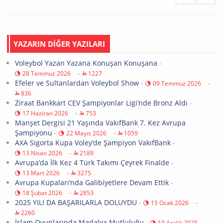
YAZARIN DİĞER YAZILARI
Voleybol Yazan Yazana Konuşan Konuşana
-
-
28 Temmuz 2026
1227
Efeler ve Sultanlardan Voleybol Show
-
-
09 Temmuz 2026
836
Ziraat Bankkart CEV Şampiyonlar Ligi’nde Bronz Aldı
-
-
17 Haziran 2026
753
Manşet Dergisi 21 Yaşında VakıfBank 7. Kez Avrupa
Şampiyonu
-
-
22 Mayıs 2026
1059
AXA Sigorta Kupa Voley’de Şampiyon VakıfBank
-
-
13 Nisan 2026
2189
Avrupa’da İlk Kez 4 Türk Takımı Çeyrek Finalde
-
-
13 Mart 2026
3275
Avrupa Kupaları’nda Galibiyetlere Devam Ettik
-
-
18 Şubat 2026
2853
2025 YILI DA BAŞARILARLA DOLUYDU
-
-
15 Ocak 2026
2260
İslam Oyunlarında Madalya Mutluluğu
-
-
19 Aralık 2025