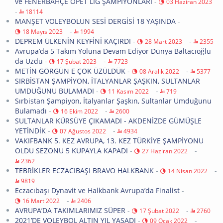
ve FENERBAHÇE OPET LİG ŞAMPİYONLARI
-
03 Haziran 2023
-
18114
MANŞET VOLEYBOLUN SESİ DERGİSİ 18 YAŞINDA
-
-
18 Mayıs 2023
1994
DEPREM ÜLKENİN KEYFİNİ KAÇIRDI
-
-
28 Mart 2023
2355
Avrupa’da 5 Takım Yoluna Devam Ediyor Dünya Baltacıoğlu
da Üzdü
-
-
17 Şubat 2023
7723
METİN GÖRGÜN E ÇOK ÜZÜLDÜK
-
-
08 Aralık 2022
5377
SIRBİSTAN ŞAMPİYON, İTALYANLAR ŞAŞKIN, SULTANLAR
UMDUĞUNU BULAMADI
-
-
11 Kasım 2022
719
Sırbistan Şampiyon, İtalyanlar Şaşkın, Sultanlar Umduğunu
Bulamadı
-
-
16 Ekim 2022
2600
SULTANLAR KÜRSÜYE ÇIKAMADI - AKDENİZDE GÜMÜŞLE
YETİNDİK
-
-
07 Ağustos 2022
4934
VAKIFBANK 5. KEZ AVRUPA, 13. KEZ TÜRKİYE ŞAMPİYONU
OLDU SEZONU 5 KUPAYLA KAPADI
-
-
27 Haziran 2022
2362
TEBRİKLER ECZACIBAŞI BRAVO HALKBANK
-
-
14 Nisan 2022
9819
Eczacıbaşı Dynavit ve Halkbank Avrupa’da Finalist
-
-
16 Mart 2022
2406
AVRUPA’DA TAKIMLARIMIZ SÜPER
-
-
17 Şubat 2022
2760
2021’DE VOLEYBOL ALTIN YIL YAŞADI
-
-
09 Ocak 2022