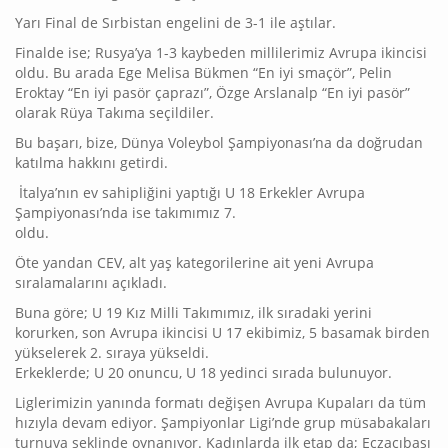
Yarı Final de Sırbistan engelini de 3-1 ile aştılar.
Finalde ise; Rusya’ya 1-3 kaybeden millilerimiz Avrupa ikincisi
oldu. Bu arada Ege Melisa Bükmen “En iyi smaçör”, Pelin
Eroktay “En iyi pasör çaprazı”, Özge Arslanalp “En iyi pasör”
olarak Rüya Takıma seçildiler.
Bu başarı, bize, Dünya Voleybol Şampiyonası’na da doğrudan
katılma hakkını getirdi.
İtalya’nın ev sahipliğini yaptığı U 18 Erkekler Avrupa
Şampiyonası’nda ise takımımız 7.
old
Öte yandan CEV, alt yaş kategorilerine ait yeni Avrupa
sıralamalarını açıkladı.
Buna göre; U 19 Kız Milli Takımımız, ilk sıradaki yerini
korurken, son Avrupa ikincisi U 17 ekibimiz, 5 basamak birden
yükselerek 2. sıraya yükseldi.
Erkeklerde; U 20 onuncu, U 18 yedinci sırada bulunuyor.
Liglerimizin yanında formatı değişen Avrupa Kupaları da tüm
hızıyla devam ediyor. Şampiyonlar Ligi’nde grup müsabakaları
turnuva şeklinde oynanıyor. Kadınlarda ilk etap da; Eczacıbaşı