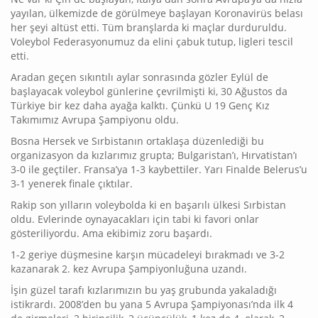
yayılan, ülkemizde de görülmeye başlayan Koronavirüs belası
her şeyi altüst etti. Tüm branşlarda ki maçlar durduruldu.
Voleybol Federasyonumuz da elini çabuk tutup, ligleri tescil
etti.
Aradan geçen sıkıntılı aylar sonrasında gözler Eylül de
başlayacak voleybol günlerine çevrilmişti ki, 30 Ağustos da
Türkiye bir kez daha ayağa kalktı. Çünkü U 19 Genç Kız
Takımımız Avrupa Şampiyonu oldu.
Bosna Hersek ve Sırbistanın ortaklaşa düzenlediği bu
organizasyon da kızlarımız grupta; Bulgaristan’ı, Hırvatistan’ı
3-0 ile geçtiler. Fransa’ya 1-3 kaybettiler. Yarı Finalde Belerus’u
3-1 yenerek finale çıktılar.
Rakip son yılların voleybolda ki en başarılı ülkesi Sırbistan
oldu. Evlerinde oynayacakları için tabi ki favori onlar
gösteriliyordu. Ama ekibimiz zoru başardı.
1-2 geriye düşmesine karşın mücadeleyi bırakmadı ve 3-2
kazanarak 2. kez Avrupa Şampiyonluğuna uzandı.
İşin güzel tarafı kızlarımızın bu yaş grubunda yakaladığı
istikrardı. 2008’den bu yana 5 Avrupa Şampiyonası’nda ilk 4