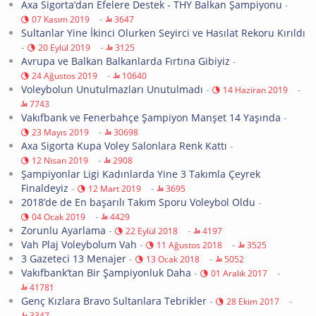
Axa Sigorta’dan Efelere Destek - THY Balkan Şampiyonu
-
-
07 Kasım 2019
3647
Sultanlar Yine İkinci Olurken Seyirci ve Hasılat Rekoru Kırıldı
-
-
20 Eylül 2019
3125
Avrupa ve Balkan Balkanlarda Fırtına Gibiyiz
-
-
24 Ağustos 2019
10640
Voleybolun Unutulmazları Unutulmadı
-
-
14 Haziran 2019
7743
Vakıfbank ve Fenerbahçe Şampiyon Manşet 14 Yaşında
-
-
23 Mayıs 2019
30698
Axa Sigorta Kupa Voley Salonlara Renk Kattı
-
-
12 Nisan 2019
2908
Şampiyonlar Ligi Kadınlarda Yine 3 Takımla Çeyrek
Finaldeyiz
-
-
12 Mart 2019
3695
2018’de de En başarılı Takım Sporu Voleybol Oldu
-
-
04 Ocak 2019
4429
Zorunlu Ayarlama
-
-
22 Eylül 2018
4197
Vah Plaj Voleybolum Vah
-
-
11 Ağustos 2018
3525
3 Gazeteci 13 Menajer
-
-
13 Ocak 2018
5052
Vakıfbank’tan Bir Şampiyonluk Daha
-
-
01 Aralık 2017
41781
Genç Kızlara Bravo Sultanlara Tebrikler
-
-
28 Ekim 2017
3347