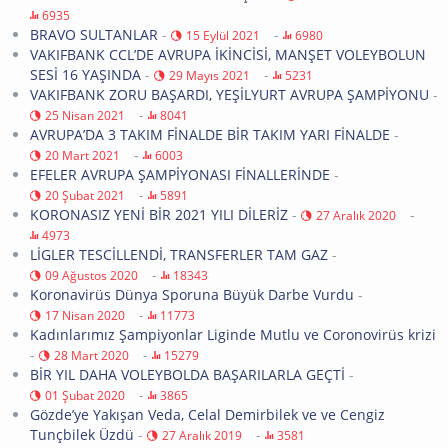
6935
BRAVO SULTANLAR
-
-
15 Eylül 2021
6980
VAKIFBANK CCL’DE AVRUPA İKİNCİSİ, MANŞET VOLEYBOLUN
SESİ 16 YAŞINDA
-
-
29 Mayıs 2021
5231
VAKIFBANK ZORU BAŞARDI, YEŞİLYURT AVRUPA ŞAMPİYONU
-
-
25 Nisan 2021
8041
AVRUPA’DA 3 TAKIM FİNALDE BİR TAKIM YARI FİNALDE
-
-
20 Mart 2021
6003
EFELER AVRUPA ŞAMPİYONASI FİNALLERİNDE
-
-
20 Şubat 2021
5891
KORONASIZ YENİ BİR 2021 YILI DİLERİZ
-
-
27 Aralık 2020
4973
LİGLER TESCİLLENDİ, TRANSFERLER TAM GAZ
-
-
09 Ağustos 2020
18343
Koronavirüs Dünya Sporuna Büyük Darbe Vurdu
-
-
17 Nisan 2020
11773
Kadınlarımız Şampiyonlar Liginde Mutlu ve Coronovirüs krizi
-
-
28 Mart 2020
15279
BİR YIL DAHA VOLEYBOLDA BAŞARILARLA GEÇTİ
-
-
01 Şubat 2020
3865
Gözde’ye Yakışan Veda, Celal Demirbilek ve ve Cengiz
Tunçbilek Üzdü
-
-
27 Aralık 2019
3581