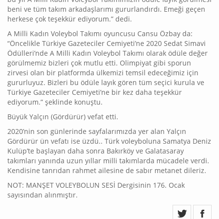
beni ve tüm takım arkadaşlarımı gururlandırdı. Emeği geçen
herkese çok teşekkür ediyorum.” dedi.
A Milli Kadın Voleybol Takımı oyuncusu Cansu Özbay da:
“Öncelikle Türkiye Gazeteciler Cemiyeti’ne 2020 Sedat Simavi
Ödülleri’nde A Milli Kadın Voleybol Takımı olarak ödüle değer
görülmemiz bizleri çok mutlu etti. Olimpiyat gibi sporun
zirvesi olan bir platformda ülkemizi temsil edeceğimiz için
gururluyuz. Bizleri bu ödüle layık gören tüm seçici kurula ve
Türkiye Gazeteciler Cemiyeti’ne bir kez daha teşekkür
ediyorum.” şeklinde konuştu.
Büyük Yalçın (Gördürür) vefat etti.
2020’nin son günlerinde sayfalarımızda yer alan Yalçın
Gördürür ün vefatı ise üzdü.. Türk voleyboluna Samatya Deniz
Kulüp’te başlayan daha sonra Bakırköy ve Galatasaray
takımları yanında uzun yıllar milli takımlarda mücadele verdi.
Kendisine tanrıdan rahmet ailesine de sabır metanet dileriz.
NOT: MANŞET VOLEYBOLUN SESİ Dergisinin 176. Ocak
sayısından alınmıştır.