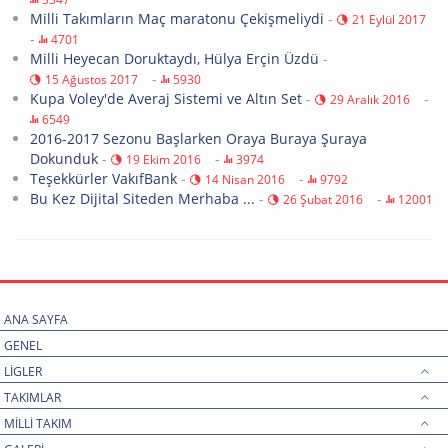
Milli Takımların Maç maratonu Çekişmeliydi
-
21 Eylül 2017
-
4701
Milli Heyecan Doruktaydı, Hülya Erçin Üzdü
-
-
15 Ağustos 2017
5930
Kupa Voley'de Averaj Sistemi ve Altın Set
-
-
29 Aralık 2016
6549
2016-2017 Sezonu Başlarken Oraya Buraya Şuraya
Dokunduk
-
-
19 Ekim 2016
3974
Teşekkürler VakıfBank
-
-
14 Nisan 2016
9792
Bu Kez Dijital Siteden Merhaba ...
-
-
26 Şubat 2016
12001
ANA SAYFA
GENEL
LİGLER
TAKIMLAR
MİLLİ TAKIM