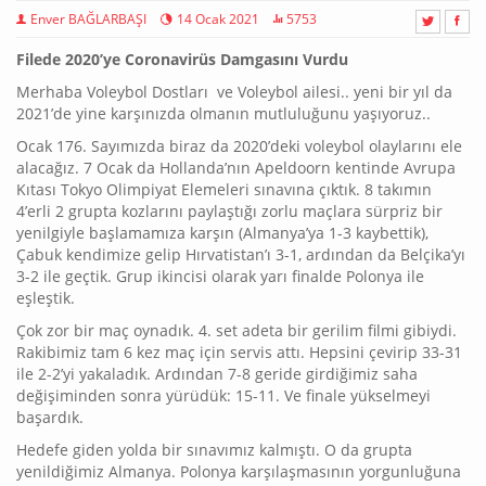
Enver BAĞLARBAŞI
14 Ocak 2021
5753
Filede 2020’ye Coronavirüs Damgasını Vurdu
Merhaba Voleybol Dostları ve Voleybol ailesi.. yeni bir yıl da
2021’de yine karşınızda olmanın mutluluğunu yaşıyoruz..
Ocak 176. Sayımızda biraz da 2020’deki voleybol olaylarını ele
alacağız. 7 Ocak da Hollanda’nın Apeldoorn kentinde Avrupa
Kıtası Tokyo Olimpiyat Elemeleri sınavına çıktık. 8 takımın
4’erli 2 grupta kozlarını paylaştığı zorlu maçlara sürpriz bir
yenilgiyle başlamamıza karşın (Almanya’ya 1-3 kaybettik),
Çabuk kendimize gelip Hırvatistan’ı 3-1, ardından da Belçika’yı
3-2 ile geçtik. Grup ikincisi olarak yarı finalde Polonya ile
eşleştik.
Çok zor bir maç oynadık. 4. set adeta bir gerilim filmi gibiydi.
Rakibimiz tam 6 kez maç için servis attı. Hepsini çevirip 33-31
ile 2-2’yi yakaladık. Ardından 7-8 geride girdiğimiz saha
değişiminden sonra yürüdük: 15-11. Ve finale yükselmeyi
başardık.
Hedefe giden yolda bir sınavımız kalmıştı. O da grupta
yenildiğimiz Almanya. Polonya karşılaşmasının yorgunluğuna