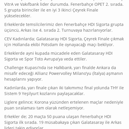
VitrA ve Vakıfbank lider durumda. Fenerbahçe OPET 2. sırada.
5 grupta birinciler ile en iyi 3 ikinci Çeyrek Finale
yükselecekler.
Erkeklerde temsilcilerimiz den Fenerbahçe HDI Sigorta grupta
üçüncü, Arkas ise 4. sırada 2. Turnuvaya hazırlanıyorlar.
CEV Kadınlarda; Galatasaray HDI Sigorta, Çeyrek Finale çıkmak
için Hollanda ekibi Potsdam ile oynayacağı maçı bekliyor.
Erkeklerde ayni kupada mücadele eden Galatasaray HDI
Sigorta ve Spor Toto Avrupa’ya veda ettiler.
Challenge Kupası’nda ise Halkbank, yarı finalde Ankara da
misafir edeceği Allianz Powervolley Milano’yu (İtalya) aşmanın
hesaplarını yapıyor.
Kadınlarda, yarı finale çıkan iki takımımız final yolunda THY ile
Sistem 9 Yeşilyurt kozlarını paylaşacaklar.
Liglere gelince; Korona yüzünden ertelenen maçlar nedeniyle
puan sıralaması tam olarak netleşemiyor.
Erkekler de; 20 maçta 50 puana ulaşan Fenerbahçe HDI
Sigorta ilk sırada. 19 müsabakaya çıkan Galatasaray ile Arkas
lideri takip ediyorlar.