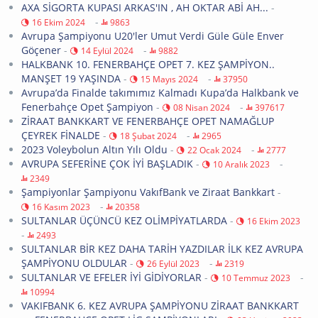
AXA SİGORTA KUPASI ARKAS'IN , AH OKTAR ABİ AH...
-
-
16 Ekim 2024
9863
Avrupa Şampiyonu U20'ler Umut Verdi Güle Güle Enver
Göçener
-
-
14 Eylül 2024
9882
HALKBANK 10. FENERBAHÇE OPET 7. KEZ ŞAMPİYON..
MANŞET 19 YAŞINDA
-
-
15 Mayıs 2024
37950
Avrupa’da Finalde takımımız Kalmadı Kupa’da Halkbank ve
Fenerbahçe Opet Şampiyon
-
-
08 Nisan 2024
397617
ZİRAAT BANKKART VE FENERBAHÇE OPET NAMAĞLUP
ÇEYREK FİNALDE
-
-
18 Şubat 2024
2965
2023 Voleybolun Altın Yılı Oldu
-
-
22 Ocak 2024
2777
AVRUPA SEFERİNE ÇOK İYİ BAŞLADIK
-
-
10 Aralık 2023
2349
Şampiyonlar Şampiyonu VakıfBank ve Ziraat Bankkart
-
-
16 Kasım 2023
20358
SULTANLAR ÜÇÜNCÜ KEZ OLİMPİYATLARDA
-
16 Ekim 2023
-
2493
SULTANLAR BİR KEZ DAHA TARİH YAZDILAR İLK KEZ AVRUPA
ŞAMPİYONU OLDULAR
-
-
26 Eylül 2023
2319
SULTANLAR VE EFELER İYİ GİDİYORLAR
-
-
10 Temmuz 2023
10994
VAKIFBANK 6. KEZ AVRUPA ŞAMPİYONU ZİRAAT BANKKART