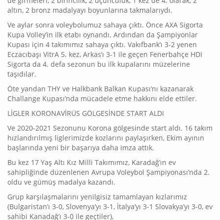
de girmeleri, 2 birincilik, 2 üçüncülük, 1 kez de 4. olarak, 2
altın, 2 bronz madalyayı boyunlarına takmalarıydı.
Ve aylar sonra voleybolumuz sahaya çıktı. Önce AXA Sigorta
Kupa Volley’in ilk etabı oynandı. Ardından da Şampiyonlar
Kupası için 4 takımımız sahaya çıktı. Vakıfbank’ı 3-2 yenen
Eczacıbaşı VitrA 5. kez, Arkas’ı 3-1 ile geçen Fenerbahçe HDI
Sigorta da 4. defa sezonun bu ilk kupalarını müzelerine
taşıdılar.
Öte yandan THY ve Halkbank Balkan Kupası’nı kazanarak
Challange Kupası’nda mücadele etme hakkını elde ettiler.
LİGLER KORONAVİRÜS GÖLGESİNDE START ALDI
Ve 2020-2021 Sezonunu Korona gölgesinde start aldı. 16 takım
hızlandırılmış liglerimizde kozlarını paylaşırken, Ekim ayının
başlarında yeni bir başarıya daha imza attık.
Bu kez 17 Yaş Altı Kız Milli Takımımız, Karadağ’ın ev
sahipliğinde düzenlenen Avrupa Voleybol Şampiyonası’nda 2.
oldu ve gümüş madalya kazandı.
Grup karşılaşmalarını yenilgisiz tamamlayan kızlarımız
(Bulgaristan’ı 3-0, Slovenya’yı 3-1, İtalya’yı 3-1 Slovakya’yı 3-0, ev
sahibi Kanadağ’ı 3-0 ile geçtiler),