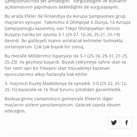
Şampiyonası’nda yer almadığını sorguladığımı ve bunların
açıklamasının yapılmasını beklediğimi de vurgulayayım.
Bu arada Efeler de Finlandiya da Avrupa Şampiyonası grup
maçlarını oynuyor. Takımımız 4 Olimpiyat 6 Dünya, 14 Avrupa
Şampiyonluğu kazanmış, son Tokyo Olimpiyatları ikincisi
Rusya’yı harika bir oyunla 3-1 (29-27, 16-26, 25-21, 25-19)
devirdi. Bu galibiyeti inanın anlatacak kelimeler bulmakta
zorlanıyorum. Çok çok büyük bir sonuç.
Bu moralle Millilerimiz İspanya’yı da 3-1 (25-16, 29-31, 27-25,
25-23) ile geçmeyi başardı. Büyük çekişmeye sahne olan ve
her setin ayrı bir hikayesi olan mücadeleyi kazanan
oyuncularımız alkışı fazlasıyla hak ettiler.
3. maçımızı Kuzey Madedonya ile oynadık. 3-0 (25-22, 25-12,
25-15) kazandık ve 16 final turunu şimdiden garantiledik.
Baskıya girme zamanımızın gelmesiyle Efeler’in diğer
maçlarını sizlere yansıtamıyorum. Gelecek sayıda devam
edeceğim.