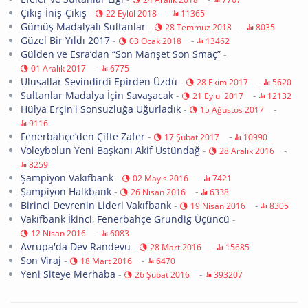
Çıkış-İniş-Çıkış
-
-
22 Eylül 2018
11365
Gümüş Madalyalı Sultanlar
-
-
28 Temmuz 2018
8035
Güzel Bir Yıldı 2017
-
-
03 Ocak 2018
13462
Gülden ve Esra’dan “Son Manşet Son Smaç”
-
-
01 Aralık 2017
6775
Ulusallar Sevindirdi Epirden Üzdü
-
-
28 Ekim 2017
5620
Sultanlar Madalya İçin Savaşacak
-
-
21 Eylül 2017
12132
Hülya Erçin'i Sonsuzluğa Uğurladık
-
-
15 Ağustos 2017
9116
Fenerbahçe’den Çifte Zafer
-
-
17 Şubat 2017
10990
Voleybolun Yeni Başkanı Akif Üstündağ
-
-
28 Aralık 2016
8259
Şampiyon Vakıfbank
-
-
02 Mayıs 2016
7421
Şampiyon Halkbank
-
-
26 Nisan 2016
6338
Birinci Devrenin Lideri Vakıfbank
-
-
19 Nisan 2016
8305
Vakıfbank İkinci, Fenerbahçe Grundig Üçüncü
-
-
12 Nisan 2016
6083
Avrupa'da Dev Randevu
-
-
28 Mart 2016
15685
Son Viraj
-
-
18 Mart 2016
6470
Yeni Siteye Merhaba
-
-
26 Şubat 2016
393207