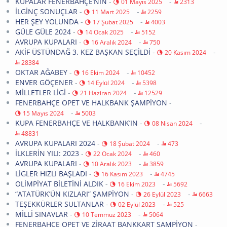
KUPALAR FENERBAHÇE’NİN
-
-
01 Mayıs 2025
2313
İLGİNÇ SONUÇLAR
-
-
11 Mart 2025
2259
HER ŞEY YOLUNDA
-
-
17 Şubat 2025
4003
GÜLE GÜLE 2024
-
-
14 Ocak 2025
5152
AVRUPA KUPALARI
-
-
16 Aralık 2024
750
AKİF ÜSTÜNDAĞ 3. KEZ BAŞKAN SEÇİLDİ
-
-
20 Kasım 2024
28384
OKTAR AĞABEY
-
-
16 Ekim 2024
10452
ENVER GÖÇENER
-
-
14 Eylül 2024
5398
MİLLETLER LİGİ
-
-
21 Haziran 2024
12529
FENERBAHÇE OPET VE HALKBANK ŞAMPİYON
-
-
15 Mayıs 2024
5003
KUPA FENERBAHÇE VE HALKBANK’IN
-
-
08 Nisan 2024
48831
AVRUPA KUPALARI 2024
-
-
18 Şubat 2024
473
İLKLERİN YILI: 2023
-
-
22 Ocak 2024
460
AVRUPA KUPALARI
-
-
10 Aralık 2023
3859
LİGLER HIZLI BAŞLADI
-
-
16 Kasım 2023
4745
OLİMPİYAT BİLETİNİ ALDIK
-
-
16 Ekim 2023
5692
“ATATÜRK’ÜN KIZLARI” ŞAMPİYON
-
-
26 Eylül 2023
6663
TEŞEKKÜRLER SULTANLAR
-
-
02 Eylül 2023
525
MİLLİ SINAVLAR
-
-
10 Temmuz 2023
5064
FENERBAHÇE OPET VE ZİRAAT BANKKART ŞAMPİYON
-