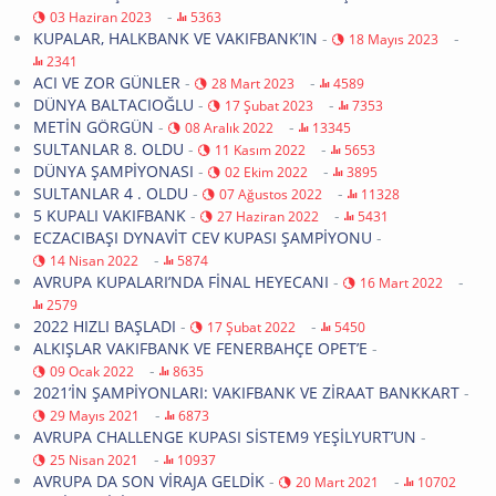
-
03 Haziran 2023
5363
KUPALAR, HALKBANK VE VAKIFBANK’IN
-
-
18 Mayıs 2023
2341
ACI VE ZOR GÜNLER
-
-
28 Mart 2023
4589
DÜNYA BALTACIOĞLU
-
-
17 Şubat 2023
7353
METİN GÖRGÜN
-
-
08 Aralık 2022
13345
SULTANLAR 8. OLDU
-
-
11 Kasım 2022
5653
DÜNYA ŞAMPİYONASI
-
-
02 Ekim 2022
3895
SULTANLAR 4 . OLDU
-
-
07 Ağustos 2022
11328
5 KUPALI VAKIFBANK
-
-
27 Haziran 2022
5431
ECZACIBAŞI DYNAVİT CEV KUPASI ŞAMPİYONU
-
-
14 Nisan 2022
5874
AVRUPA KUPALARI’NDA FİNAL HEYECANI
-
-
16 Mart 2022
2579
2022 HIZLI BAŞLADI
-
-
17 Şubat 2022
5450
ALKIŞLAR VAKIFBANK VE FENERBAHÇE OPET’E
-
-
09 Ocak 2022
8635
2021’İN ŞAMPİYONLARI: VAKIFBANK VE ZİRAAT BANKKART
-
-
29 Mayıs 2021
6873
AVRUPA CHALLENGE KUPASI SİSTEM9 YEŞİLYURT’UN
-
-
25 Nisan 2021
10937
AVRUPA DA SON VİRAJA GELDİK
-
-
20 Mart 2021
10702