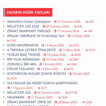
YAZARIN DİĞER YAZILARI
Atatürk’ün Kızları Şampiyon
-
-
31 Temmuz 2026
424
MİLLETLER LİGİ 2026
-
-
09 Temmuz 2026
430
ZİRAAT BANKKART PARLADI
-
-
17 Haziran 2026
704
Alkışlar, Vakıfbank Ve Eczacıbaşı İçin
-
-
22 Mayıs 2026
1141
KUPA VAKIFBANK’IN
-
-
13 Nisan 2026
2255
4 TAKIMLA ÇEYREK FİNALDEYİZ
-
-
13 Mart 2026
3315
YOĞUN MAÇ TRAFİĞİ
-
-
18 Şubat 2026
3020
BİR YILIN ARDINDAN
-
-
15 Ocak 2026
2007
ZORUNLU BİR ARA
-
-
19 Aralık 2025
1096
EFELER HIZLANDI
-
-
17 Ekim 2025
8473
ATATÜRK’ÜN KIZLARI DÜNYA İKİNCİSİ
-
-
10 Eylül 2025
2553
SULTANLAR DA HEDEF DÜNYA ŞAMPİYONASI
-
-
17 Ağustos 2025
3211
MİLLETLER LİGİ
-
-
08 Temmuz 2025
91178
HALKBANK
-
-
17 Haziran 2025
2324
ZİRAAT BANKKART ZİRVE DE
-
-
20 Mayıs 2025
2224