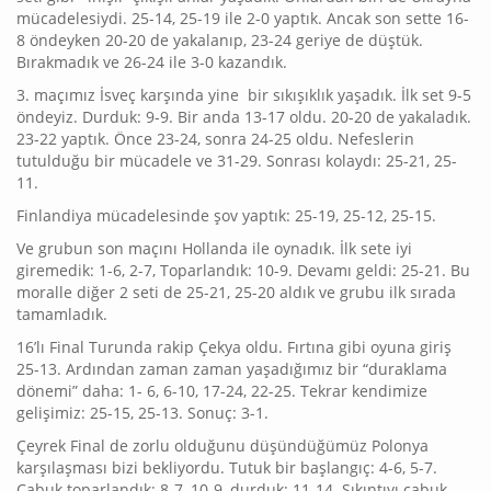
mücadelesiydi. 25-14, 25-19 ile 2-0 yaptık. Ancak son sette 16-
8 öndeyken 20-20 de yakalanıp, 23-24 geriye de düştük.
Bırakmadık ve 26-24 ile 3-0 kazandık.
3. maçımız İsveç karşında yine bir sıkışıklık yaşadık. İlk set 9-5
öndeyiz. Durduk: 9-9. Bir anda 13-17 oldu. 20-20 de yakaladık.
23-22 yaptık. Önce 23-24, sonra 24-25 oldu. Nefeslerin
tutulduğu bir mücadele ve 31-29. Sonrası kolaydı: 25-21, 25-
11.
Finlandiya mücadelesinde şov yaptık: 25-19, 25-12, 25-15.
Ve grubun son maçını Hollanda ile oynadık. İlk sete iyi
giremedik: 1-6, 2-7, Toparlandık: 10-9. Devamı geldi: 25-21. Bu
moralle diğer 2 seti de 25-21, 25-20 aldık ve grubu ilk sırada
tamamladık.
16’lı Final Turunda rakip Çekya oldu. Fırtına gibi oyuna giriş
25-13. Ardından zaman zaman yaşadığımız bir “duraklama
dönemi” daha: 1- 6, 6-10, 17-24, 22-25. Tekrar kendimize
gelişimiz: 25-15, 25-13. Sonuç: 3-1.
Çeyrek Final de zorlu olduğunu düşündüğümüz Polonya
karşılaşması bizi bekliyordu. Tutuk bir başlangıç: 4-6, 5-7.
Çabuk toparlandık: 8-7, 10-9, durduk: 11-14. Sıkıntıyı çabuk