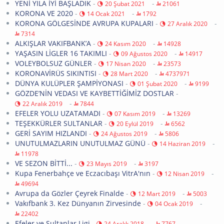
YENİ YILA İYİ BAŞLADIK
-
-
20 Şubat 2021
21061
KORONA VE 2020
-
-
14 Ocak 2021
1792
KORONA GÖLGESİNDE AVRUPA KUPALARI
-
-
27 Aralık 2020
7314
ALKIŞLAR VAKIFBANK’A
-
-
24 Kasım 2020
14928
YAŞASIN LİGLER 16 TAKIMLI
-
-
09 Ağustos 2020
14917
VOLEYBOLSUZ GÜNLER
-
-
17 Nisan 2020
23573
KORONAVİRÜS SIKINTISI
-
-
28 Mart 2020
4737971
DÜNYA KULÜPLER ŞAMPİYONASI
-
-
01 Şubat 2020
9199
GÖZDE’NİN VEDASI VE KAYBETTİĞİMİZ DOSTLAR
-
-
22 Aralık 2019
7844
EFELER YOLU UZATAMADI
-
-
07 Kasım 2019
13269
TEŞEKKÜRLER SULTANLAR
-
-
20 Eylül 2019
6562
GERİ SAYIM HIZLANDI
-
-
24 Ağustos 2019
5806
UNUTULMAZLARIN UNUTULMAZ GÜNÜ
-
-
14 Haziran 2019
11978
VE SEZON BİTTİ...
-
-
23 Mayıs 2019
3197
Kupa Fenerbahçe ve Eczacıbaşı VitrA'nın
-
-
12 Nisan 2019
49694
Avrupa da Gözler Çeyrek Finalde
-
-
12 Mart 2019
5003
Vakıfbank 3. Kez Dünyanın Zirvesinde
-
-
04 Ocak 2019
22402
Efeler ve Sultanlar Ligi
-
-
24 Aralık 2018
7767