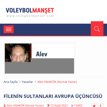
Toggle
navigation
Ana Sayfa
Yazarlar
Alev ANAKÖK (Konuk Yazar)
FİLENİN SULTANLARI AVRUPA ÜÇÜNCÜSÜ
Alev ANAKÖK (Konuk Yazar)
15 Eylül 2021
12465