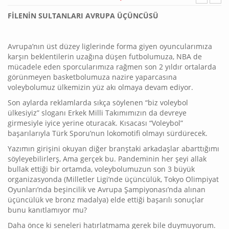
FİLENİN SULTANLARI AVRUPA ÜÇÜNCÜSÜ
Avrupa’nın üst düzey liglerinde forma giyen oyuncularımıza
karşın beklentilerin uzağına düşen futbolumuza, NBA de
mücadele eden sporcularımıza rağmen son 2 yıldır ortalarda
görünmeyen basketbolumuza nazire yaparcasına
voleybolumuz ülkemizin yüz akı olmaya devam ediyor.
Son aylarda reklamlarda sıkça söylenen “biz voleybol
ülkesiyiz” sloganı Erkek Milli Takımımızın da devreye
girmesiyle iyice yerine oturacak. Kısacası “Voleybol”
başarılarıyla Türk Sporu’nun lokomotifi olmayı sürdürecek.
Yazımın girişini okuyan diğer branştaki arkadaşlar abarttığımı
söyleyebilirlerş, Ama gerçek bu. Pandeminin her şeyi allak
bullak ettiği bir ortamda, voleybolumuzun son 3 büyük
organizasyonda (Milletler Ligi’nde üçüncülük, Tokyo Olimpiyat
Oyunları’nda beşincilik ve Avrupa Şampiyonası’nda alınan
üçüncülük ve bronz madalya) elde ettiği başarılı sonuçlar
bunu kanıtlamıyor mu?
Daha önce ki seneleri hatırlatmama gerek bile duymuyorum.