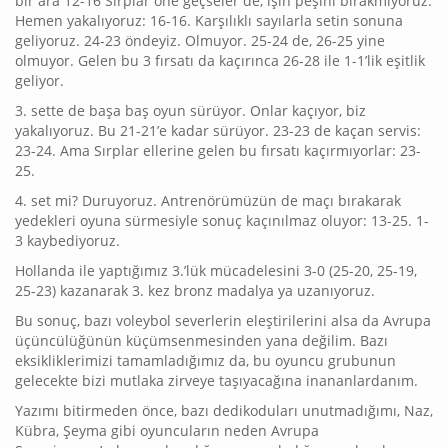
bir ara 12-16 Sırplar öne geçseler de, işin peşini bırakmıyoruz.
Hemen yakalıyoruz: 16-16. Karşılıklı sayılarla setin sonuna
geliyoruz. 24-23 öndeyiz. Olmuyor. 25-24 de, 26-25 yine
olmuyor. Gelen bu 3 fırsatı da kaçırınca 26-28 ile 1-1’lik eşitlik
geliyor.
3. sette de başa baş oyun sürüyor. Onlar kaçıyor, biz
yakalıyoruz. Bu 21-21’e kadar sürüyor. 23-23 de kaçan servis:
23-24. Ama Sırplar ellerine gelen bu fırsatı kaçırmıyorlar: 23-
25.
4. set mi? Duruyoruz. Antrenörümüzün de maçı bırakarak
yedekleri oyuna sürmesiyle sonuç kaçınılmaz oluyor: 13-25. 1-
3 kaybediyoruz.
Hollanda ile yaptığımız 3.’lük mücadelesini 3-0 (25-20, 25-19,
25-23) kazanarak 3. kez bronz madalya ya uzanıyoruz.
Bu sonuç, bazı voleybol severlerin eleştirilerini alsa da Avrupa
üçüncülüğünün küçümsenmesinden yana değilim. Bazı
eksikliklerimizi tamamladığımız da, bu oyuncu grubunun
gelecekte bizi mutlaka zirveye taşıyacağına inananlardanım.
Yazımı bitirmeden önce, bazı dedikoduları unutmadığımı, Naz,
Kübra, Şeyma gibi oyuncuların neden Avrupa