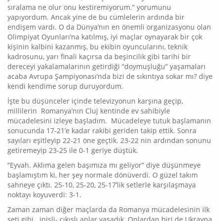
sıralama ne olur onu kestiremiyorum.” yorumunu
yapıyordum. Ancak yine de bu cümlelerin ardında bir
endişem vardı. O da Dünya’nın en önemli organizasyonu olan
Olimpiyat Oyunları’na katılmış, iyi maçlar oynayarak bir çok
kişinin kalbini kazanmış, bu ekibin oyuncularını, teknik
kadrosunu, yarı finali kaçırsa da beşincilik gibi tarihi bir
dereceyi yakalamalarının getirdiği “doymuşluğu” yaşamaları
acaba Avrupa Şampiyonası’nda bizi de sıkıntıya sokar mı? diye
kendi kendime sorup duruyordum.
İşte bu düşünceler içinde televizyonun karşına geçip,
millilerin Romanya’nın Cluj kentinde ev sahibiyle
mücadelesini izleye başladım. Mücadeleye tutuk başlamanın
sonucunda 17-21’e kadar rakibi geriden takip ettik. Sonra
sayıları eşitleyip 22-21 öne geçtik. 23-22 nin ardından sonunu
getiremeyip 23-25 ile 0-1 geriye düştük.
“Eyvah. Aklıma gelen başımıza mı geliyor” diye düşünmeye
başlamıştım ki, her şey normale dönüverdi. O güzel takım
sahneye çıktı. 25-10, 25-20, 25-17’lik setlerle karşılaşmaya
noktayı koyuverdi: 3-1.
Zaman zaman diğer maçlarda da Romanya mücadelesinin ilk
seti gibi inişli- çıkışlı anlar yaşadık. Onlardan biri de Ukrayna