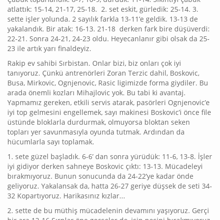
atlattık: 15-14, 21-17, 25-18. 2. set eskit, gürledik: 25-14. 3.
sette işler yolunda. 2 sayılık farkla 13-11’e geldik. 13-13 de
yakalandık. Bir atak: 16-13. 21-18 derken fark bire düşüverdi:
22-21. Sonra 24-21, 24-23 oldu. Heyecanlanır gibi olsak da 25-
23 ile artık yarı finaldeyiz.
Rakip ev sahibi Sırbistan. Onlar bizi, biz onları çok iyi
tanıyoruz. Çünkü antrenörleri Zoran Terzic dahil, Boskovic,
Busa, Mirkovic, Ognjenovic, Rasic ligimizde forma giydiler. Bu
arada önemli kozları Mihajlovic yok. Bu tabi ki avantaj.
Yapmamız gereken, etkili servis atarak, pasörleri Ognjenovic’e
iyi top gelmesini engellemek, sayı makinesi Boskovic’i önce file
üstünde bloklarla durdurmak, olmuyorsa bloktan seken
topları yer savunmasıyla oyunda tutmak. Ardından da
hücumlarla sayı toplamak.
1. sete güzel başladık. 6-6’ dan sonra yürüdük: 11-6, 13-8. İşler
iyi gidiyor derken sahneye Boskovic çıktı: 13-13. Mücadeleyi
bırakmıyoruz. Bunun sonucunda da 24-22’ye kadar önde
geliyoruz. Yakalansak da, hatta 26-27 geriye düşsek de seti 34-
32 Kopartıyoruz. Harikasınız kızlar...
2. sette de bu müthiş mücadelenin devamını yaşıyoruz. Gerçi