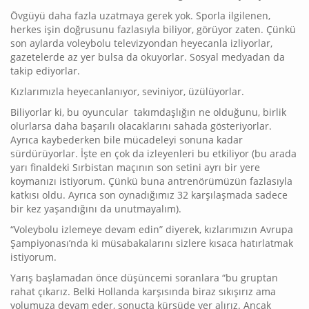
Övgüyü daha fazla uzatmaya gerek yok. Sporla ilgilenen,
herkes işin doğrusunu fazlasıyla biliyor, görüyor zaten. Çünkü
son aylarda voleybolu televizyondan heyecanla izliyorlar,
gazetelerde az yer bulsa da okuyorlar. Sosyal medyadan da
takip ediyorlar.
Kızlarımızla heyecanlanıyor, seviniyor, üzülüyorlar.
Biliyorlar ki, bu oyuncular takımdaşlığın ne olduğunu, birlik
olurlarsa daha başarılı olacaklarını sahada gösteriyorlar.
Ayrıca kaybederken bile mücadeleyi sonuna kadar
sürdürüyorlar. İşte en çok da izleyenleri bu etkiliyor (bu arada
yarı finaldeki Sırbistan maçının son setini ayrı bir yere
koymanızı istiyorum. Çünkü buna antrenörümüzün fazlasıyla
katkısı oldu. Ayrıca son oynadığımız 32 karşılaşmada sadece
bir kez yaşandığını da unutmayalım).
“Voleybolu izlemeye devam edin” diyerek, kızlarımızın Avrupa
Şampiyonası’nda ki müsabakalarını sizlere kısaca hatırlatmak
istiyorum.
Yarış başlamadan önce düşüncemi soranlara “bu gruptan
rahat çıkarız. Belki Hollanda karşısında biraz sıkışırız ama
yolumuza devam eder, sonuçta kürsüde yer alırız. Ancak