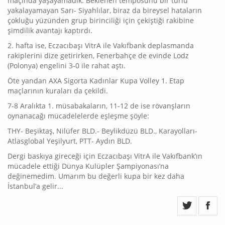
maçında yaşayamadık. Beklenen temposunu bir türlü
yakalayamayan Sarı- Siyahlılar, biraz da bireysel hataların
çokluğu yüzünden grup birinciliği için çekiştiği rakibine
şimdilik avantajı kaptırdı.
2. hafta ise, Eczacıbaşı VitrA ile Vakıfbank deplasmanda
rakiplerini dize getirirken, Fenerbahçe de evinde Lodz
(Polonya) engelini 3-0 ile rahat aştı.
Öte yandan AXA Sigorta Kadınlar Kupa Volley 1. Etap
maçlarının kuraları da çekildi.
7-8 Aralıkta 1. müsabakaların, 11-12 de ise rövanşların
oynanacağı mücadelelerde eşleşme şöyle:
THY- Beşiktaş, Nilüfer BLD.- Beylikdüzü BLD., Karayolları-
Atlasglobal Yeşilyurt, PTT- Aydın BLD.
Dergi baskıya gireceği için Eczacıbaşı VitrA ile Vakıfbank’ın
mücadele ettiği Dünya Kulüpler Şampiyonası’na
değinemedim. Umarım bu değerli kupa bir kez daha
İstanbul’a gelir...