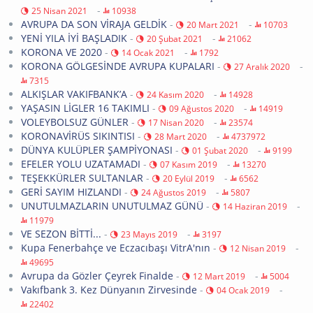
-
25 Nisan 2021
10938
AVRUPA DA SON VİRAJA GELDİK
-
-
20 Mart 2021
10703
YENİ YILA İYİ BAŞLADIK
-
-
20 Şubat 2021
21062
KORONA VE 2020
-
-
14 Ocak 2021
1792
KORONA GÖLGESİNDE AVRUPA KUPALARI
-
-
27 Aralık 2020
7315
ALKIŞLAR VAKIFBANK’A
-
-
24 Kasım 2020
14928
YAŞASIN LİGLER 16 TAKIMLI
-
-
09 Ağustos 2020
14919
VOLEYBOLSUZ GÜNLER
-
-
17 Nisan 2020
23574
KORONAVİRÜS SIKINTISI
-
-
28 Mart 2020
4737972
DÜNYA KULÜPLER ŞAMPİYONASI
-
-
01 Şubat 2020
9199
EFELER YOLU UZATAMADI
-
-
07 Kasım 2019
13270
TEŞEKKÜRLER SULTANLAR
-
-
20 Eylül 2019
6562
GERİ SAYIM HIZLANDI
-
-
24 Ağustos 2019
5807
UNUTULMAZLARIN UNUTULMAZ GÜNÜ
-
-
14 Haziran 2019
11979
VE SEZON BİTTİ...
-
-
23 Mayıs 2019
3197
Kupa Fenerbahçe ve Eczacıbaşı VitrA'nın
-
-
12 Nisan 2019
49695
Avrupa da Gözler Çeyrek Finalde
-
-
12 Mart 2019
5004
Vakıfbank 3. Kez Dünyanın Zirvesinde
-
-
04 Ocak 2019
22402