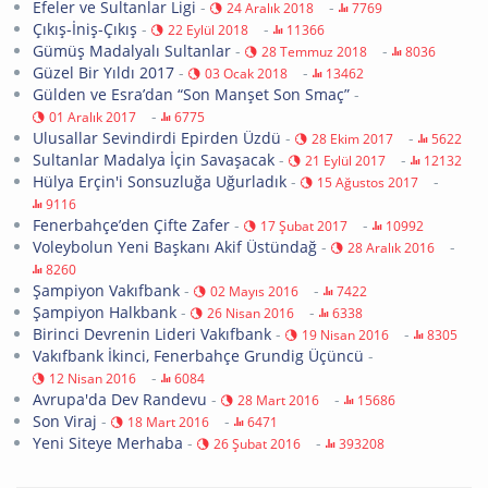
Efeler ve Sultanlar Ligi
-
-
24 Aralık 2018
7769
Çıkış-İniş-Çıkış
-
-
22 Eylül 2018
11366
Gümüş Madalyalı Sultanlar
-
-
28 Temmuz 2018
8036
Güzel Bir Yıldı 2017
-
-
03 Ocak 2018
13462
Gülden ve Esra’dan “Son Manşet Son Smaç”
-
-
01 Aralık 2017
6775
Ulusallar Sevindirdi Epirden Üzdü
-
-
28 Ekim 2017
5622
Sultanlar Madalya İçin Savaşacak
-
-
21 Eylül 2017
12132
Hülya Erçin'i Sonsuzluğa Uğurladık
-
-
15 Ağustos 2017
9116
Fenerbahçe’den Çifte Zafer
-
-
17 Şubat 2017
10992
Voleybolun Yeni Başkanı Akif Üstündağ
-
-
28 Aralık 2016
8260
Şampiyon Vakıfbank
-
-
02 Mayıs 2016
7422
Şampiyon Halkbank
-
-
26 Nisan 2016
6338
Birinci Devrenin Lideri Vakıfbank
-
-
19 Nisan 2016
8305
Vakıfbank İkinci, Fenerbahçe Grundig Üçüncü
-
-
12 Nisan 2016
6084
Avrupa'da Dev Randevu
-
-
28 Mart 2016
15686
Son Viraj
-
-
18 Mart 2016
6471
Yeni Siteye Merhaba
-
-
26 Şubat 2016
393208