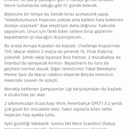
Devre Sultanlarda olduğu gibi 51 günde bitecek.
Böylesine bir tempo da, bende biraz acımasızlık yapıp,
“Voleybolumuzun heyecanı yüksek ama kalitesi hala beklenen
düzeye ulaşmadı” diye eleştiriyor daha doğrusu haksızlık
yapıyorum. Onun için farklı biten setlere biraz gözlerimi
kapatmamın iyi olacağını düşünüyorum...
Bu arada Avrupa Kupaları da başladı. Challenge Kupası’nda
THY, Macar ekibini 2 maçta da yenerek 16. Final Etabı’na
yükseldi. Şimdi rakip İspanyol İbsa Palmas. 2 müsabakayı da
İstanbul da oynayacak Kırmızı- Beyazlıların bu turu da
geçmesi normal olacak. Diğer temsilcimiz Tokat Belediyesi
Plevne Spor da Macar rakibini eleyerek Belçika temsilcisi
Haasrode Leuven ile eşleşti.
Merakla beklenen Şampiyonlar Ligi karşılaşmaları da başladı.
A Grubu’nda yer alan
2 takımımızdan Eczacıbaşı VitrA, Fenerbahçe OPET’i 3-2 yendi.
Çok güzel bir mücadele oldu. Yakın sayılarla biten setler
heyecanı hep ayakta tuttu.
Ayni güzelliği Vakıbank- Savino Del Bene Scandicci (İtalya)