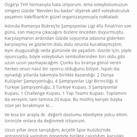
Özge’yi THY formasıyla hala izliyorum. Ama voleybolumuzun
simgesi Gözde “Benden bu kadar” diyerek aktif voleybolculuk
yaşamını Vakıfbank’ın güzel organizasyonuyla noktaladı.
Aslında Romanya Bükreş’te Şampiyonlar Ligi 4’lü Finali’nin son
günü, son maçına çıkacağını bizlere önceden duyurmuştu.
Karşılaşmanın ardından Gözde soyunma odasına giderken
karşılaşmış ve gözlerim dolu dolu onunla kucaklaşmıştım.
Ayni duygusallığı veda gününde de yaşadım. Gözde için, şöyle
oyuncuydu, böyle voleybolun sembollerinden biri oldu gibi
uzun uzun yazmayacağım. Çünkü bu branşa gönül veren
herkes onun nasıl bir sporcu olduğunu biliyor. İspatı da;
oynadığı yıllarda takımıyla birlikte kazandığı; 2 Dünya
Kulüpler Şampiyonluğu, 4 Şampiyonlar Ligi Birinciliği, 6
Türkiye Şampiyonluğu, 3 Türkiye Kupası, 3 Şampiyonlar
Kupası, 1 Challenge Kupası, 1 Top Teams Kupası. Toplamını
da vereyim, tam tamına 20 kupa. Bu müthiş kariyer başka
söze yer bırakmıyor ki...
Ve kısa bir arayla iki değerli dostumu ebediyete yolcu ettim.
İzninizle onlara da değinmek istiyorum.
Uzun yıllar önce tanıştığım, Arçelik Spor Kulübü’nde
antrenörlük yaptığım dönemde birlikte çalıştığım, karşılıklı