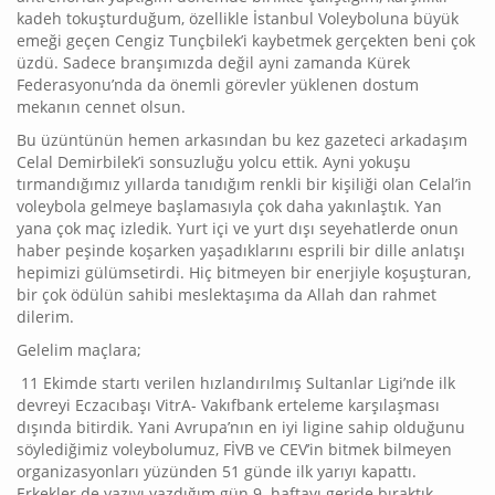
kadeh tokuşturduğum, özellikle İstanbul Voleyboluna büyük
emeği geçen Cengiz Tunçbilek’i kaybetmek gerçekten beni çok
üzdü. Sadece branşımızda değil ayni zamanda Kürek
Federasyonu’nda da önemli görevler yüklenen dostum
mekanın cennet olsun.
Bu üzüntünün hemen arkasından bu kez gazeteci arkadaşım
Celal Demirbilek’i sonsuzluğu yolcu ettik. Ayni yokuşu
tırmandığımız yıllarda tanıdığım renkli bir kişiliği olan Celal’in
voleybola gelmeye başlamasıyla çok daha yakınlaştık. Yan
yana çok maç izledik. Yurt içi ve yurt dışı seyehatlerde onun
haber peşinde koşarken yaşadıklarını esprili bir dille anlatışı
hepimizi gülümsetirdi. Hiç bitmeyen bir enerjiyle koşuşturan,
bir çok ödülün sahibi meslektaşıma da Allah dan rahmet
dilerim.
Gelelim maçlara;
11 Ekimde startı verilen hızlandırılmış Sultanlar Ligi’nde ilk
devreyi Eczacıbaşı VitrA- Vakıfbank erteleme karşılaşması
dışında bitirdik. Yani Avrupa’nın en iyi ligine sahip olduğunu
söylediğimiz voleybolumuz, FİVB ve CEV’in bitmek bilmeyen
organizasyonları yüzünden 51 günde ilk yarıyı kapattı.
Erkekler de yazıyı yazdığım gün 9. haftayı geride bıraktık.