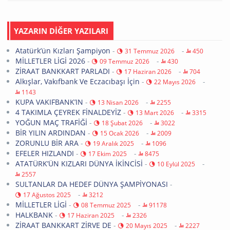
YAZARIN DİĞER YAZILARI
Atatürk’ün Kızları Şampiyon
-
-
31 Temmuz 2026
450
MİLLETLER LİGİ 2026
-
-
09 Temmuz 2026
430
ZİRAAT BANKKART PARLADI
-
-
17 Haziran 2026
704
Alkışlar, Vakıfbank Ve Eczacıbaşı İçin
-
-
22 Mayıs 2026
1143
KUPA VAKIFBANK’IN
-
-
13 Nisan 2026
2255
4 TAKIMLA ÇEYREK FİNALDEYİZ
-
-
13 Mart 2026
3315
YOĞUN MAÇ TRAFİĞİ
-
-
18 Şubat 2026
3022
BİR YILIN ARDINDAN
-
-
15 Ocak 2026
2009
ZORUNLU BİR ARA
-
-
19 Aralık 2025
1096
EFELER HIZLANDI
-
-
17 Ekim 2025
8475
ATATÜRK’ÜN KIZLARI DÜNYA İKİNCİSİ
-
-
10 Eylül 2025
2557
SULTANLAR DA HEDEF DÜNYA ŞAMPİYONASI
-
-
17 Ağustos 2025
3212
MİLLETLER LİGİ
-
-
08 Temmuz 2025
91178
HALKBANK
-
-
17 Haziran 2025
2326
ZİRAAT BANKKART ZİRVE DE
-
-
20 Mayıs 2025
2227