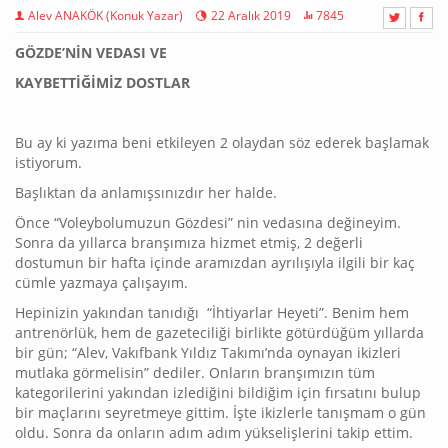
Alev ANAKÖK (Konuk Yazar)
22 Aralık 2019
7845
GÖZDE’NİN VEDASI VE
KAYBETTİĞİMİZ DOSTLAR
Bu ay ki yazıma beni etkileyen 2 olaydan söz ederek başlamak
istiyorum.
Başlıktan da anlamışsınızdır her halde.
Önce “Voleybolumuzun Gözdesi” nin vedasına değineyim.
Sonra da yıllarca branşımıza hizmet etmiş, 2 değerli
dostumun bir hafta içinde aramızdan ayrılışıyla ilgili bir kaç
cümle yazmaya çalışayım.
Hepinizin yakından tanıdığı “İhtiyarlar Heyeti”. Benim hem
antrenörlük, hem de gazeteciliği birlikte götürdüğüm yıllarda
bir gün; “Alev, Vakıfbank Yıldız Takımı’nda oynayan ikizleri
mutlaka görmelisin” dediler. Onların branşımızın tüm
kategorilerini yakından izlediğini bildiğim için fırsatını bulup
bir maçlarını seyretmeye gittim. İşte ikizlerle tanışmam o gün
oldu. Sonra da onların adım adım yükselişlerini takip ettim.