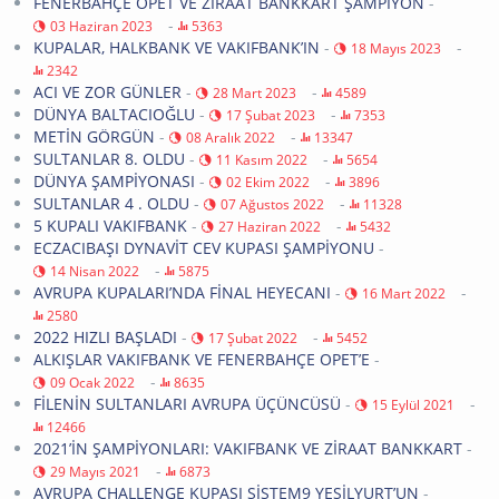
FENERBAHÇE OPET VE ZİRAAT BANKKART ŞAMPİYON
-
-
03 Haziran 2023
5363
KUPALAR, HALKBANK VE VAKIFBANK’IN
-
-
18 Mayıs 2023
2342
ACI VE ZOR GÜNLER
-
-
28 Mart 2023
4589
DÜNYA BALTACIOĞLU
-
-
17 Şubat 2023
7353
METİN GÖRGÜN
-
-
08 Aralık 2022
13347
SULTANLAR 8. OLDU
-
-
11 Kasım 2022
5654
DÜNYA ŞAMPİYONASI
-
-
02 Ekim 2022
3896
SULTANLAR 4 . OLDU
-
-
07 Ağustos 2022
11328
5 KUPALI VAKIFBANK
-
-
27 Haziran 2022
5432
ECZACIBAŞI DYNAVİT CEV KUPASI ŞAMPİYONU
-
-
14 Nisan 2022
5875
AVRUPA KUPALARI’NDA FİNAL HEYECANI
-
-
16 Mart 2022
2580
2022 HIZLI BAŞLADI
-
-
17 Şubat 2022
5452
ALKIŞLAR VAKIFBANK VE FENERBAHÇE OPET’E
-
-
09 Ocak 2022
8635
FİLENİN SULTANLARI AVRUPA ÜÇÜNCÜSÜ
-
-
15 Eylül 2021
12466
2021’İN ŞAMPİYONLARI: VAKIFBANK VE ZİRAAT BANKKART
-
-
29 Mayıs 2021
6873
AVRUPA CHALLENGE KUPASI SİSTEM9 YEŞİLYURT’UN
-