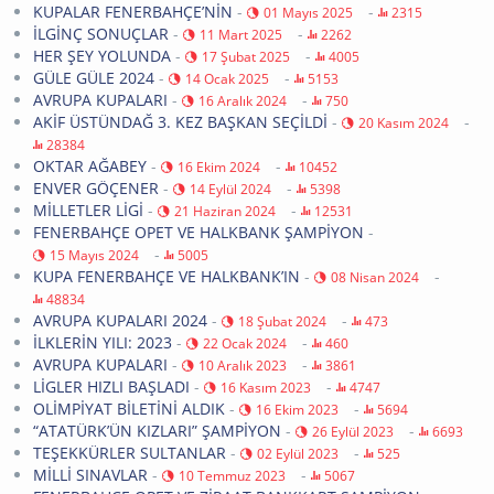
KUPALAR FENERBAHÇE’NİN
-
-
01 Mayıs 2025
2315
İLGİNÇ SONUÇLAR
-
-
11 Mart 2025
2262
HER ŞEY YOLUNDA
-
-
17 Şubat 2025
4005
GÜLE GÜLE 2024
-
-
14 Ocak 2025
5153
AVRUPA KUPALARI
-
-
16 Aralık 2024
750
AKİF ÜSTÜNDAĞ 3. KEZ BAŞKAN SEÇİLDİ
-
-
20 Kasım 2024
28384
OKTAR AĞABEY
-
-
16 Ekim 2024
10452
ENVER GÖÇENER
-
-
14 Eylül 2024
5398
MİLLETLER LİGİ
-
-
21 Haziran 2024
12531
FENERBAHÇE OPET VE HALKBANK ŞAMPİYON
-
-
15 Mayıs 2024
5005
KUPA FENERBAHÇE VE HALKBANK’IN
-
-
08 Nisan 2024
48834
AVRUPA KUPALARI 2024
-
-
18 Şubat 2024
473
İLKLERİN YILI: 2023
-
-
22 Ocak 2024
460
AVRUPA KUPALARI
-
-
10 Aralık 2023
3861
LİGLER HIZLI BAŞLADI
-
-
16 Kasım 2023
4747
OLİMPİYAT BİLETİNİ ALDIK
-
-
16 Ekim 2023
5694
“ATATÜRK’ÜN KIZLARI” ŞAMPİYON
-
-
26 Eylül 2023
6693
TEŞEKKÜRLER SULTANLAR
-
-
02 Eylül 2023
525
MİLLİ SINAVLAR
-
-
10 Temmuz 2023
5067