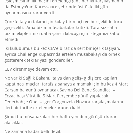
eşleşmesinin ilk maçını ertelediği gibi, her iki karşılaşmanın
da Estonya'nın Kuressaare şehrinde üst üste iki gün
oynanmasına karar verdi.
Çünkü İtalyan takımı için kolay bir maçtı ve her şekilde turu
geçecekti. Ama bizim müsabakalar kritikti. Tarafsız saha
bizim ekiplerimizi daha şanslı kılacağı için isteğimizi kabul
etmedi.
İki kulübümüz bu kez CEV’e biraz da sert bir içerik taşıyan,
ayrıca Challenge Kupası’nda ertelen müsabakayı da örnek
göstererek tekrar yazı gönderdiler.
CEV direnmeye devam etti.
Ne var ki Sağlık Bakanı, İtalya dan geliş- gidişlere kapıları
kapatınca, maçları tarafsız sahaya almamak için bu kez 4 Mart
Çarşamba günü oynanacak Savino Del Bene Scandicci –
Eczacıbaşı VitrA ile 5 Mart Perşembe günü yapılacak
Fenerbahçe Opet – Igor Gorgonzola Novara karşılaşmalarını
ileri bir tarihe ertelemek zorunda kaldı.
Şimdi bu müsabakaları her hafta yeniden görüşüp karar
alacaklar.
Ne zamana kadar belli değil.