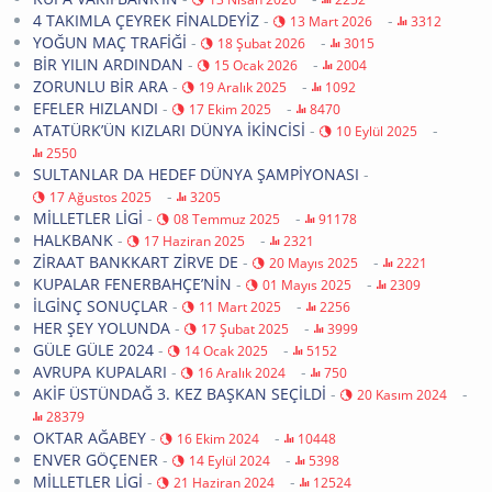
4 TAKIMLA ÇEYREK FİNALDEYİZ
-
-
13 Mart 2026
3312
YOĞUN MAÇ TRAFİĞİ
-
-
18 Şubat 2026
3015
BİR YILIN ARDINDAN
-
-
15 Ocak 2026
2004
ZORUNLU BİR ARA
-
-
19 Aralık 2025
1092
EFELER HIZLANDI
-
-
17 Ekim 2025
8470
ATATÜRK’ÜN KIZLARI DÜNYA İKİNCİSİ
-
-
10 Eylül 2025
2550
SULTANLAR DA HEDEF DÜNYA ŞAMPİYONASI
-
-
17 Ağustos 2025
3205
MİLLETLER LİGİ
-
-
08 Temmuz 2025
91178
HALKBANK
-
-
17 Haziran 2025
2321
ZİRAAT BANKKART ZİRVE DE
-
-
20 Mayıs 2025
2221
KUPALAR FENERBAHÇE’NİN
-
-
01 Mayıs 2025
2309
İLGİNÇ SONUÇLAR
-
-
11 Mart 2025
2256
HER ŞEY YOLUNDA
-
-
17 Şubat 2025
3999
GÜLE GÜLE 2024
-
-
14 Ocak 2025
5152
AVRUPA KUPALARI
-
-
16 Aralık 2024
750
AKİF ÜSTÜNDAĞ 3. KEZ BAŞKAN SEÇİLDİ
-
-
20 Kasım 2024
28379
OKTAR AĞABEY
-
-
16 Ekim 2024
10448
ENVER GÖÇENER
-
-
14 Eylül 2024
5398
MİLLETLER LİGİ
-
-
21 Haziran 2024
12524