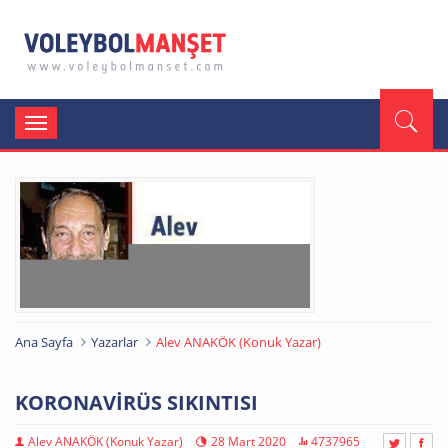
Toggle
navigation
Ana Sayfa
Yazarlar
Alev ANAKÖK (Konuk Yazar)
KORONAVİRÜS SIKINTISI
Alev ANAKÖK (Konuk Yazar)
28 Mart 2020
4737965