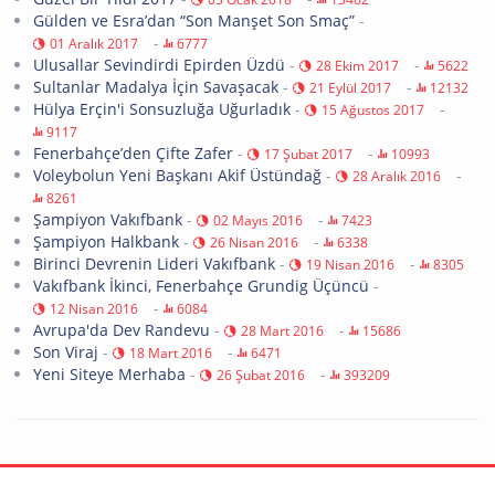
Gülden ve Esra’dan “Son Manşet Son Smaç”
-
-
01 Aralık 2017
6777
Ulusallar Sevindirdi Epirden Üzdü
-
-
28 Ekim 2017
5622
Sultanlar Madalya İçin Savaşacak
-
-
21 Eylül 2017
12132
Hülya Erçin'i Sonsuzluğa Uğurladık
-
-
15 Ağustos 2017
9117
Fenerbahçe’den Çifte Zafer
-
-
17 Şubat 2017
10993
Voleybolun Yeni Başkanı Akif Üstündağ
-
-
28 Aralık 2016
8261
Şampiyon Vakıfbank
-
-
02 Mayıs 2016
7423
Şampiyon Halkbank
-
-
26 Nisan 2016
6338
Birinci Devrenin Lideri Vakıfbank
-
-
19 Nisan 2016
8305
Vakıfbank İkinci, Fenerbahçe Grundig Üçüncü
-
-
12 Nisan 2016
6084
Avrupa'da Dev Randevu
-
-
28 Mart 2016
15686
Son Viraj
-
-
18 Mart 2016
6471
Yeni Siteye Merhaba
-
-
26 Şubat 2016
393209