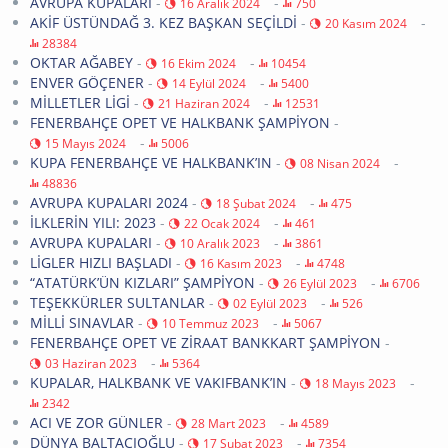
AVRUPA KUPALARI
-
-
16 Aralık 2024
750
AKİF ÜSTÜNDAĞ 3. KEZ BAŞKAN SEÇİLDİ
-
-
20 Kasım 2024
28384
OKTAR AĞABEY
-
-
16 Ekim 2024
10454
ENVER GÖÇENER
-
-
14 Eylül 2024
5400
MİLLETLER LİGİ
-
-
21 Haziran 2024
12531
FENERBAHÇE OPET VE HALKBANK ŞAMPİYON
-
-
15 Mayıs 2024
5006
KUPA FENERBAHÇE VE HALKBANK’IN
-
-
08 Nisan 2024
48836
AVRUPA KUPALARI 2024
-
-
18 Şubat 2024
475
İLKLERİN YILI: 2023
-
-
22 Ocak 2024
461
AVRUPA KUPALARI
-
-
10 Aralık 2023
3861
LİGLER HIZLI BAŞLADI
-
-
16 Kasım 2023
4748
“ATATÜRK’ÜN KIZLARI” ŞAMPİYON
-
-
26 Eylül 2023
6706
TEŞEKKÜRLER SULTANLAR
-
-
02 Eylül 2023
526
MİLLİ SINAVLAR
-
-
10 Temmuz 2023
5067
FENERBAHÇE OPET VE ZİRAAT BANKKART ŞAMPİYON
-
-
03 Haziran 2023
5364
KUPALAR, HALKBANK VE VAKIFBANK’IN
-
-
18 Mayıs 2023
2342
ACI VE ZOR GÜNLER
-
-
28 Mart 2023
4589
DÜNYA BALTACIOĞLU
-
-
17 Şubat 2023
7354