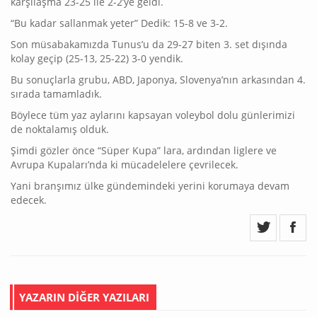
karşılaşma 23-25 ile 2-2’ye geldi.
“Bu kadar sallanmak yeter” Dedik: 15-8 ve 3-2.
Son müsabakamızda Tunus’u da 29-27 biten 3. set dışında
kolay geçip (25-13, 25-22) 3-0 yendik.
Bu sonuçlarla grubu, ABD, Japonya, Slovenya’nın arkasından 4.
sırada tamamladık.
Böylece tüm yaz aylarını kapsayan voleybol dolu günlerimizi
de noktalamış olduk.
Şimdi gözler önce “Süper Kupa” lara, ardından liglere ve
Avrupa Kupaları’nda ki mücadelelere çevrilecek.
Yani branşımız ülke gündemindeki yerini korumaya devam
edecek.
YAZARIN DİĞER YAZILARI