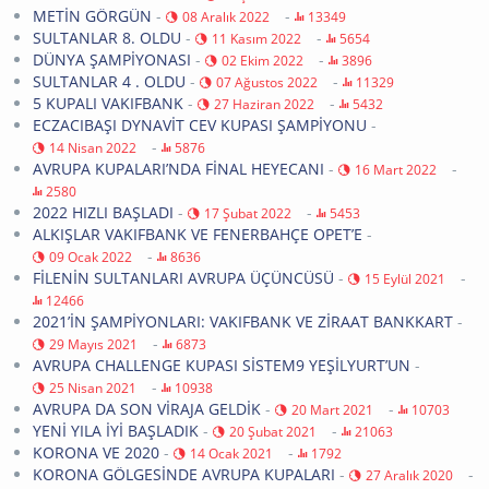
METİN GÖRGÜN
-
-
08 Aralık 2022
13349
SULTANLAR 8. OLDU
-
-
11 Kasım 2022
5654
DÜNYA ŞAMPİYONASI
-
-
02 Ekim 2022
3896
SULTANLAR 4 . OLDU
-
-
07 Ağustos 2022
11329
5 KUPALI VAKIFBANK
-
-
27 Haziran 2022
5432
ECZACIBAŞI DYNAVİT CEV KUPASI ŞAMPİYONU
-
-
14 Nisan 2022
5876
AVRUPA KUPALARI’NDA FİNAL HEYECANI
-
-
16 Mart 2022
2580
2022 HIZLI BAŞLADI
-
-
17 Şubat 2022
5453
ALKIŞLAR VAKIFBANK VE FENERBAHÇE OPET’E
-
-
09 Ocak 2022
8636
FİLENİN SULTANLARI AVRUPA ÜÇÜNCÜSÜ
-
-
15 Eylül 2021
12466
2021’İN ŞAMPİYONLARI: VAKIFBANK VE ZİRAAT BANKKART
-
-
29 Mayıs 2021
6873
AVRUPA CHALLENGE KUPASI SİSTEM9 YEŞİLYURT’UN
-
-
25 Nisan 2021
10938
AVRUPA DA SON VİRAJA GELDİK
-
-
20 Mart 2021
10703
YENİ YILA İYİ BAŞLADIK
-
-
20 Şubat 2021
21063
KORONA VE 2020
-
-
14 Ocak 2021
1792
KORONA GÖLGESİNDE AVRUPA KUPALARI
-
-
27 Aralık 2020