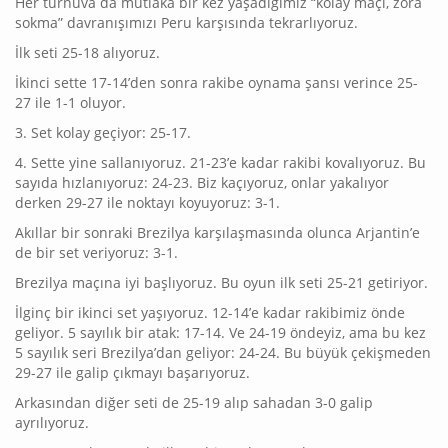
Her turnuva da mutlaka bir kez yaşadığımız “kolay maçı, zora
sokma” davranışımızı Peru karşısında tekrarlıyoruz.
İlk seti 25-18 alıyoruz.
İkinci sette 17-14’den sonra rakibe oynama şansı verince 25-
27 ile 1-1 oluyor.
3. Set kolay geçiyor: 25-17.
4. Sette yine sallanıyoruz. 21-23’e kadar rakibi kovalıyoruz. Bu
sayıda hızlanıyoruz: 24-23. Biz kaçıyoruz, onlar yakalıyor
derken 29-27 ile noktayı koyuyoruz: 3-1.
Akıllar bir sonraki Brezilya karşılaşmasında olunca Arjantin’e
de bir set veriyoruz: 3-1.
Brezilya maçına iyi başlıyoruz. Bu oyun ilk seti 25-21 getiriyor.
İlginç bir ikinci set yaşıyoruz. 12-14’e kadar rakibimiz önde
geliyor. 5 sayılık bir atak: 17-14. Ve 24-19 öndeyiz, ama bu kez
5 sayılık seri Brezilya’dan geliyor: 24-24. Bu büyük çekişmeden
29-27 ile galip çıkmayı başarıyoruz.
Arkasından diğer seti de 25-19 alıp sahadan 3-0 galip
ayrılıyoruz.