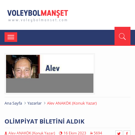
Toggle
navigation
Ana Sayfa
Yazarlar
Alev ANAKÖK (Konuk Yazar)
OLİMPİYAT BİLETİNİ ALDIK
Alev ANAKÖK (Konuk Yazar)
16 Ekim 2023
5694