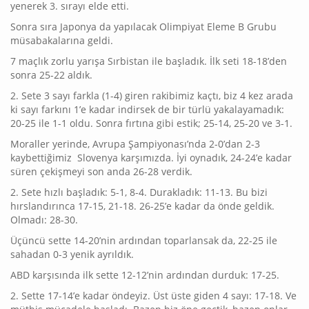
yenerek 3. sırayı elde etti.
Sonra sıra Japonya da yapılacak Olimpiyat Eleme B Grubu
müsabakalarına geldi.
7 maçlık zorlu yarışa Sırbistan ile başladık. İlk seti 18-18’den
sonra 25-22 aldık.
2. Sete 3 sayı farkla (1-4) giren rakibimiz kaçtı, biz 4 kez arada
ki sayı farkını 1’e kadar indirsek de bir türlü yakalayamadık:
20-25 ile 1-1 oldu. Sonra fırtına gibi estik; 25-14, 25-20 ve 3-1.
Moraller yerinde, Avrupa Şampiyonası’nda 2-0’dan 2-3
kaybettiğimiz Slovenya karşımızda. İyi oynadık, 24-24’e kadar
süren çekişmeyi son anda 26-28 verdik.
2. Sete hızlı başladık: 5-1, 8-4. Durakladık: 11-13. Bu bizi
hırslandırınca 17-15, 21-18. 26-25’e kadar da önde geldik.
Olmadı: 28-30.
Üçüncü sette 14-20’nin ardından toparlansak da, 22-25 ile
sahadan 0-3 yenik ayrıldık.
ABD karşısında ilk sette 12-12’nin ardından durduk: 17-25.
2. Sette 17-14’e kadar öndeyiz. Üst üste giden 4 sayı: 17-18. Ve