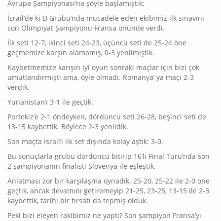
Avrupa Şampiyonası’na şöyle başlamıştık:
İsrail’de ki D Grubu’nda mücadele eden ekibimiz ilk sınavını
son Olimpiyat Şampiyonu Fransa önünde verdi.
İlk seti 12-7, ikinci seti 24-23, üçüncü seti de 25-24 öne
geçmemize karşın alamamış, 0-3 yenilmiştik.
Kaybetmemize karışın iyi oyun sonraki maçlar için bizi çok
umutlandırmıştı ama, öyle olmadı. Romanya’ ya maçı 2-3
verdik.
Yunanistan’ı 3-1 ile geçtik.
Portekiz’e 2-1 öndeyken, dördüncü seti 26-28, beşinci seti de
13-15 kaybettik. Böylece 2-3 yenildik.
Son maçta Israil’i ilk set dışında kolay aştık: 3-0.
Bu sonuçlarla grubu dördüncü bitirip 16’lı Final Turu’nda son
2 şampiyonanın finalisti Slovenya ile eşleştik.
Anlatması zor bir karşılaşma oynadık. 25-20, 25-22 ile 2-0 öne
geçtik, ancak devamını getiremeyip 21-25, 23-25, 13-15 ile 2-3
kaybettik, tarihi bir fırsatı da tepmiş olduk.
Peki bizi eleyen rakibimiz ne yaptı? Son şampiyon Fransa’yı