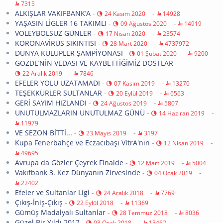
7315
ALKIŞLAR VAKIFBANK’A
-
-
24 Kasım 2020
14928
YAŞASIN LİGLER 16 TAKIMLI
-
-
09 Ağustos 2020
14919
VOLEYBOLSUZ GÜNLER
-
-
17 Nisan 2020
23574
KORONAVİRÜS SIKINTISI
-
-
28 Mart 2020
4737972
DÜNYA KULÜPLER ŞAMPİYONASI
-
-
01 Şubat 2020
9200
GÖZDE’NİN VEDASI VE KAYBETTİĞİMİZ DOSTLAR
-
-
22 Aralık 2019
7846
EFELER YOLU UZATAMADI
-
-
07 Kasım 2019
13270
TEŞEKKÜRLER SULTANLAR
-
-
20 Eylül 2019
6563
GERİ SAYIM HIZLANDI
-
-
24 Ağustos 2019
5807
UNUTULMAZLARIN UNUTULMAZ GÜNÜ
-
-
14 Haziran 2019
11979
VE SEZON BİTTİ...
-
-
23 Mayıs 2019
3197
Kupa Fenerbahçe ve Eczacıbaşı VitrA'nın
-
-
12 Nisan 2019
49695
Avrupa da Gözler Çeyrek Finalde
-
-
12 Mart 2019
5004
Vakıfbank 3. Kez Dünyanın Zirvesinde
-
-
04 Ocak 2019
22402
Efeler ve Sultanlar Ligi
-
-
24 Aralık 2018
7769
Çıkış-İniş-Çıkış
-
-
22 Eylül 2018
11369
Gümüş Madalyalı Sultanlar
-
-
28 Temmuz 2018
8036
Güzel Bir Yıldı 2017
-
-
03 Ocak 2018
13462