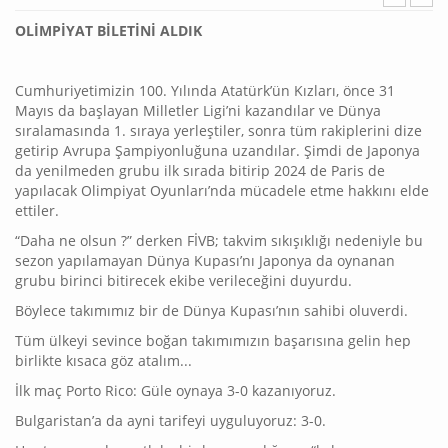
OLİMPİYAT BİLETİNİ ALDIK
Cumhuriyetimizin 100. Yılında Atatürk’ün Kızları, önce 31
Mayıs da başlayan Milletler Ligi’ni kazandılar ve Dünya
sıralamasında 1. sıraya yerleştiler, sonra tüm rakiplerini dize
getirip Avrupa Şampiyonluğuna uzandılar. Şimdi de Japonya
da yenilmeden grubu ilk sırada bitirip 2024 de Paris de
yapılacak Olimpiyat Oyunları’nda mücadele etme hakkını elde
ettiler.
“Daha ne olsun ?” derken FİVB; takvim sıkışıklığı nedeniyle bu
sezon yapılamayan Dünya Kupası’nı Japonya da oynanan
grubu birinci bitirecek ekibe verileceğini duyurdu.
Böylece takımımız bir de Dünya Kupası’nın sahibi oluverdi.
Tüm ülkeyi sevince boğan takımımızın başarısına gelin hep
birlikte kısaca göz atalım...
İlk maç Porto Rico: Güle oynaya 3-0 kazanıyoruz.
Bulgaristan’a da ayni tarifeyi uyguluyoruz: 3-0.