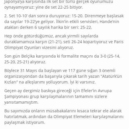
Japonya’ya karşısında ilk set bir türlü gerçek oyunumuzu
oynayamıyoruz: yine de set 22-25 bitiyor.
2. Set 10-10’ dan sonra duruyoruz: 15-20. Direnmeye başlasak
da sayılar 19-22’ye geliyor. İlkin’in etkili servisleri, Hande’nin
atakları derken 6 sayılık harika bir seri: 25-22.
Hep önde götürdüğümüz, ancak yirmili sayılarda
duraklamamıza karşın (21-21), seti 26-24 kopartıyoruz ve Paris
Olimpiyat Oyunları vizesini alıyoruz.
Son gün Belçika karşısında ki formalite maçını da 3-0 (25-14,
25-20, 25-21) alıyoruz.
Böylece 31 Mayıs da başlayan ve 117 güne sığan 3 önemli
organizasyondan da başarıyla çıkarak tarih yazan “Atatürk’ün
Kızları” na alkışlarımı yolluyorum. İyi ki varsınız.
Geçen ay dergimiz baskıya gireceği için Efeler’in Avrupa
Şampiyonası grup karşılaşmalarının tamamını sizlere
yansıtamamıştım.
Bu sayımızda onların müsabakalarını kısaca tekrar ele alarak
hatırlatmak, ardından da Olimpiyat Elemeleri karşılaşmalarını
paylaşmak istiyorum.