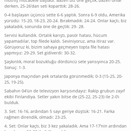
müthiş mücadele başladı. Bazen biz öne geçtik, bazen onlar
derken, 25-26’dan seti koparttık: 28-26.
0-4 başlayan üçüncü sette 6-6 yaptık. Sonra 6-9 oldu, Amerika
yürüdü: 15-20, 18-23, 20-24. Bırakmadık: 24-24. Onlar kaçtı, biz
yakaladık, sonunda öne de geçtik: 29- 28.
Servisi kullandık. Ortalık karıştı, pasör hatası, hücum
yapamadılar, top filede kaldı. Seviniyoruz, ama itiraz var.
Görüyoruz ki, bizim sahaya geçmeyen topta file hatası
yapmışız: 29-29. Set gidiverdi: 30-32.
Şaşkınlık, moral bozukluğu dördüncü sete yansıyınca 20-25.
Sonuç: 1-3.
Japonya maçından pek ortalarda görünmedik; 0-3 (15-25, 20-
25, 19-25).
Sabahın 04’ün de televizyon karşısındayız: Rakip grubun zayıf
ekibi Finlandiya. Setler yakın bitse de (25-22, 25-23) ile 2-0’ı
bulduk.
3. Set: 16-16, ardından 5 sayı geriye düştük: 16-21. Farka
rağmen direndik, olmadı: 23-25.
4. Set: Onlar kaçtı, biz 3 kez yakaladık. Ama 17-17’nin ardından