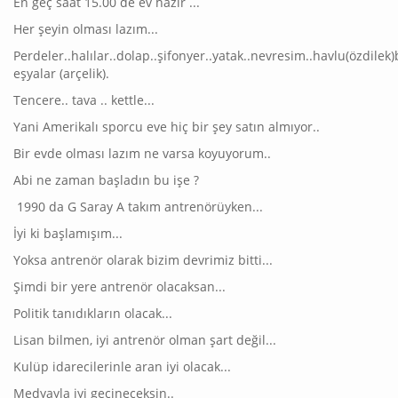
En geç saat 15.00 de ev hazır ...
Her şeyin olması lazım...
Perdeler..halılar..dolap..şifonyer..yatak..nevresim..havlu(özdilek
eşyalar (arçelik).
Tencere.. tava .. kettle...
Yani Amerikalı sporcu eve hiç bir şey satın almıyor..
Bir evde olması lazım ne varsa koyuyorum..
Abi ne zaman başladın bu işe ?
1990 da G Saray A takım antrenörüyken...
İyi ki başlamışım...
Yoksa antrenör olarak bizim devrimiz bitti...
Şimdi bir yere antrenör olacaksan...
Politik tanıdıkların olacak...
Lisan bilmen, iyi antrenör olman şart değil...
Kulüp idarecilerinle aran iyi olacak...
Medyayla iyi geçineceksin..