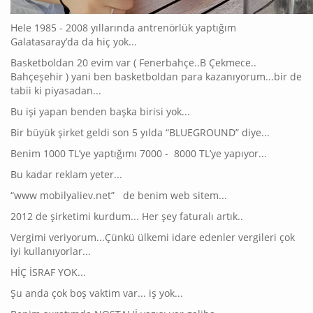
Hele 1985 - 2008 yıllarında antrenörlük yaptığım
Galatasaray’da da hiç yok...
Basketboldan 20 evim var ( Fenerbahçe..B Çekmece..
Bahçeşehir ) yani ben basketboldan para kazanıyorum...bir de
tabii ki piyasadan...
Bu işi yapan benden başka birisi yok...
Bir büyük şirket geldi son 5 yılda “BLUEGROUND” diye...
Benim 1000 TL’ye yaptığımı 7000 - 8000 TL’ye yapıyor...
Bu kadar reklam yeter...
“www mobilyaliev.net” de benim web sitem...
2012 de şirketimi kurdum... Her şey faturalı artık..
Vergimi veriyorum...Çünkü ülkemi idare edenler vergileri çok
iyi kullanıyorlar...
HİÇ İSRAF YOK...
Şu anda çok boş vaktim var... iş yok...