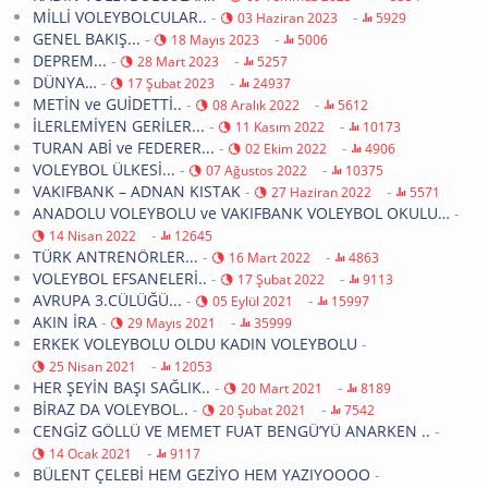
MİLLİ VOLEYBOLCULAR..
-
-
03 Haziran 2023
5929
GENEL BAKIŞ...
-
-
18 Mayıs 2023
5006
DEPREM...
-
-
28 Mart 2023
5257
DÜNYA…
-
-
17 Şubat 2023
24937
METİN ve GUİDETTİ..
-
-
08 Aralık 2022
5612
İLERLEMİYEN GERİLER...
-
-
11 Kasım 2022
10173
TURAN ABİ ve FEDERER...
-
-
02 Ekim 2022
4906
VOLEYBOL ÜLKESİ...
-
-
07 Ağustos 2022
10375
VAKIFBANK – ADNAN KISTAK
-
-
27 Haziran 2022
5571
ANADOLU VOLEYBOLU ve VAKIFBANK VOLEYBOL OKULU…
-
-
14 Nisan 2022
12645
TÜRK ANTRENÖRLER...
-
-
16 Mart 2022
4863
VOLEYBOL EFSANELERİ..
-
-
17 Şubat 2022
9113
AVRUPA 3.CÜLÜĞÜ...
-
-
05 Eylül 2021
15997
AKIN İRA
-
-
29 Mayıs 2021
35999
ERKEK VOLEYBOLU OLDU KADIN VOLEYBOLU
-
-
25 Nisan 2021
12053
HER ŞEYİN BAŞI SAĞLIK..
-
-
20 Mart 2021
8189
BİRAZ DA VOLEYBOL..
-
-
20 Şubat 2021
7542
CENGİZ GÖLLÜ VE MEMET FUAT BENGÜ’YÜ ANARKEN ..
-
-
14 Ocak 2021
9117
BÜLENT ÇELEBİ HEM GEZİYO HEM YAZIYOOOO
-