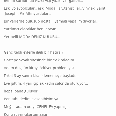
Benim suratımda NOSTALJİ yazısı var galiba...
Eski voleybolcular.. eski Modalılar..tenisçiler..Vinylex..Saint
Joseph.. Pis Altınyurtlular..
Bir yerlerde buluşup nostalji yemeği yapalım diyorlar...
Yardımcı olacaklar beni arayın...
Yer belli MODA DENİZ KULÜBÜ...
Genç geldi evlerle ilgili bir hatıra ?
Göztepe Soyak sitesinde bir ev kiraladım..
Adam düzgün kirayı ödüyor problem yok...
Fakat 3 ay sonra kira ödememeye başladı...
Eve gittim, 4 yarı çıplak kadın salonda oturuyor...
hepsi bana gülüyor...
Ben tabi dedim ev sahibiyim ya...
Meğer adam orayı GENEL EV yapmış...
Kontrat var çıkartamazsın...