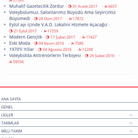
27563
Muhalif Gazetecilik Zordur
-
-
01 Aralık 2017
6657
Voleybolumuz, Salonlarımız Büyüdü Ama Seyircimiz
Büyümedi
-
-
28 Ekim 2017
17872
Eylül ayı içinde V.A.D. Lokalini Hizmete Açacağız
-
-
21 Eylül 2017
17259
Modern Gençlik
-
-
17 Şubat 2017
17427
Eski Moda
-
-
04 Kasım 2016
7586
1970'li Yıllar
-
-
04 Ağustos 2016
12200
Voleybolda Antrenörlerin Terbiyesi
-
-
26 Şubat 2016
59556
ANA SAYFA
GENEL
LİGLER
TAKIMLAR
MİLLİ TAKIM