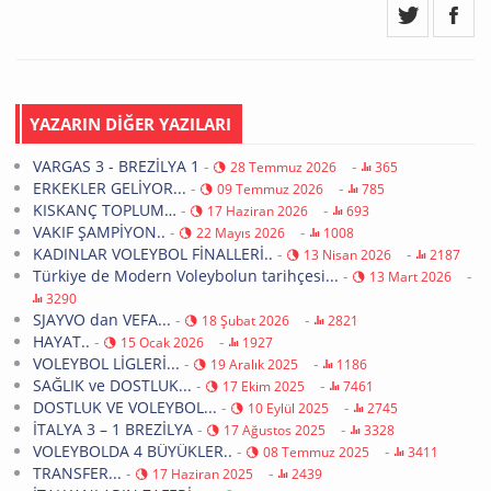
YAZARIN DİĞER YAZILARI
VARGAS 3 - BREZİLYA 1
-
-
28 Temmuz 2026
365
ERKEKLER GELİYOR...
-
-
09 Temmuz 2026
785
KISKANÇ TOPLUM…
-
-
17 Haziran 2026
693
VAKIF ŞAMPİYON..
-
-
22 Mayıs 2026
1008
KADINLAR VOLEYBOL FİNALLERİ..
-
-
13 Nisan 2026
2187
Türkiye de Modern Voleybolun tarihçesi...
-
-
13 Mart 2026
3290
SJAYVO dan VEFA...
-
-
18 Şubat 2026
2821
HAYAT..
-
-
15 Ocak 2026
1927
VOLEYBOL LİGLERİ...
-
-
19 Aralık 2025
1186
SAĞLIK ve DOSTLUK...
-
-
17 Ekim 2025
7461
DOSTLUK VE VOLEYBOL...
-
-
10 Eylül 2025
2745
İTALYA 3 – 1 BREZİLYA
-
-
17 Ağustos 2025
3328
VOLEYBOLDA 4 BÜYÜKLER..
-
-
08 Temmuz 2025
3411
TRANSFER...
-
-
17 Haziran 2025
2439