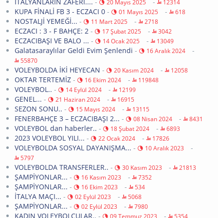
İTALYANLARIN ZAFERİ....
-
-
20 Mayıs 2025
12314
KUPA FİNALİ FB 3 - ECZACI 0
-
-
01 Mayıs 2025
618
NOSTALJİ YEMEĞİ...
-
-
11 Mart 2025
2718
ECZACI : 3 - F BAHÇE: 2
-
-
17 Şubat 2025
3042
ECZACIBAŞI VE BALO ...
-
-
14 Ocak 2025
13049
Galatasaraylılar Geldi Evim Şenlendi
-
-
16 Aralık 2024
55870
VOLEYBOLDA İKİ HEYECAN
-
-
20 Kasım 2024
12058
OKTAR TERTEMİZ
-
-
16 Ekim 2024
119848
VOLEYBOL..
-
-
14 Eylül 2024
12199
GENEL...
-
-
21 Haziran 2024
16915
SEZON SONU..
-
-
15 Mayıs 2024
13115
FENERBAHÇE 3 – ECZACIBAŞI 2...
-
-
08 Nisan 2024
8431
VOLEYBOL dan haberler..
-
-
18 Şubat 2024
6893
2023 VOLEYBOL YILI...
-
-
22 Ocak 2024
17826
VOLEYBOLDA SOSYAL DAYANIŞMA...
-
-
10 Aralık 2023
5797
VOLEYBOLDA TRANSFERLER..
-
-
30 Kasım 2023
21813
ŞAMPİYONLAR...
-
-
16 Kasım 2023
7352
ŞAMPİYONLAR...
-
-
16 Ekim 2023
534
İTALYA MAÇI...
-
-
02 Eylül 2023
5068
ŞAMPİYONLAR...
-
-
02 Eylül 2023
7980
KADIN VOLEYBOLCULAR..
-
-
09 Temmuz 2023
5354