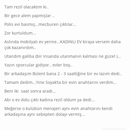
Tam rezil olacaktım ki..
Bir gece alem yapmışlar ..
Polis evi basmış...mecburen çıktılar...
Zor kurtuldum...
Aslında mobilyalı ev yerine...KADINLI EV kiraya versem daha
çok kazanırdım..
Utandım galiba (bir insanda utanmanın kalması ne güzel )...
Yazın sporcular gidiyor.. evler boş..
Bir arkadaşım Bülent bana 2 - 3 saatliğine bir ev lazım dedi..
Tamam dedim...Yine Soyak’ta bir evin anahtarını verdim...
Beni iki saat sonra aradı...
Abi o ev dolu çıktı kadına rezil oldum ya dedi...
Meğerse o kulübün menajeri aynı evin anahtarını kendi
arkadaşına aynı sebepten dolayı vermiş...