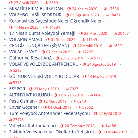
-
27 Aralık 2020
7889
MİSAFİRLERİM BURSA’DAN
-
-
24 Kasım 2020
17636
VOLEYBOL ASİL SPORDUR
-
-
09 Ağustos 2020
18431
Koronavirüs Sayesinde Neler Öğrendik Neler
-
-
17 Nisan 2020
14584
17 Nisan Cuma Voleybol Yemeği
-
-
28 Mart 2020
20467
VOLAF’IN AMACI
-
-
01 Şubat 2020
11649
CENGİZ TUNÇBİLEK (ŞİŞMAN)
-
-
22 Aralık 2019
16291
VOLAF ve VAD
-
-
07 Kasım 2019
17267
Gülnur ve Reşat Arığ
-
-
20 Eylül 2019
5776
VOLAF VE VOLEYBOL ANTRENÖRÜ
-
-
24 Ağustos 2019
5212
GÜLNUR VE ESKİ VOLEYBOLCULAR
-
-
14 Haziran 2019
5318
ESSPOR
-
-
23 Mayıs 2019
7927
ALTINYUVT KULÜBÜ
-
-
12 Nisan 2019
6648
Paşa Osman
-
-
12 Mart 2019
6210
Enver Göçener
-
-
04 Ocak 2019
59662
Tüm Voleybol Antrenörler Federasyonu
-
-
22 Eylül 2018
27178
Voleybol Kahramanları
-
-
28 Temmuz 2018
14158
Eskiden Voleybolcular Okullarda Yetişirdi
-
-
30 Aralık 2017