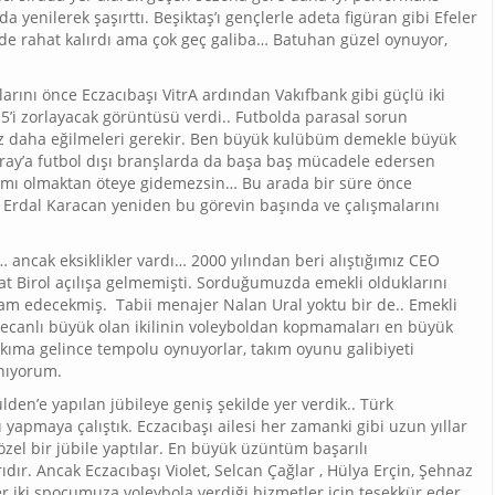
a yenilerek şaşırttı. Beşiktaş’ı gençlerle adeta figüran gibi Efeler
gde rahat kalırdı ama çok geç galiba… Batuhan güzel oynuyor,
çlarını önce Eczacıbaşı VitrA ardından Vakıfbank gibi güçlü iki
5’i zorlayacak görüntüsü verdi.. Futbolda parasal sorun
az daha eğilmeleri gerekir. Ben büyük kulübüm demekle büyük
ray’a futbol dışı branşlarda da başa baş mücadele edersen
kımı olmaktan öteye gidemezsin… Bu arada bir süre önce
Erdal Karacan yeniden bu görevin başında ve çalışmalarını
tı… ancak eksiklikler vardı… 2000 yılından beri alıştığımız CEO
t Birol açılışa gelmemişti. Sorduğumuzda emekli olduklarını
m edecekmiş. Tabii menajer Nalan Ural yoktu bir de.. Emekli
yecanlı büyük olan ikilinin voleyboldan kopmamaları en büyük
akıma gelince tempolu oynuyorlar, takım oyunu galibiyeti
anıyorum.
en’e yapılan jübileye geniş şekilde yer verdik.. Türk
 yapmaya çalıştık. Eczacıbaşı ailesi her zamanki gibi uzun yıllar
zel bir jübile yaptılar. En büyük üzüntüm başarılı
dır. Ancak Eczacıbaşı Violet, Selcan Çağlar , Hülya Erçin, Şehnaz
er iki spocumuza voleybola verdiği hizmetler için teşekkür eder