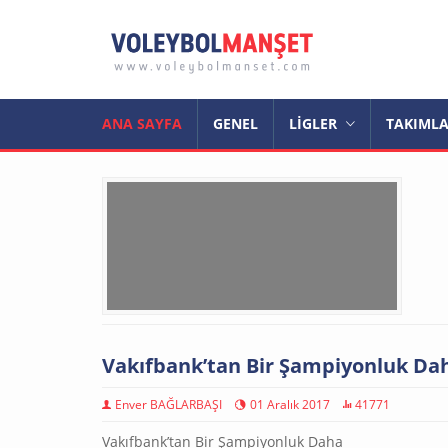
ANA SAYFA
GENEL
LİGLER
TAKIML
Vakıfbank’tan Bir Şampiyonluk Da
Enver BAĞLARBAŞI
01 Aralık 2017
41771
Vakıfbank’tan Bir Şampiyonluk Daha