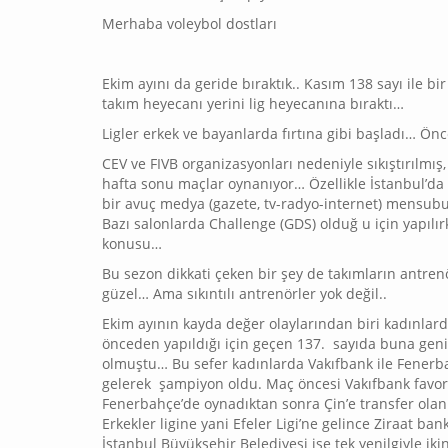
Merhaba voleybol dostları
Ekim ayını da geride bıraktık.. Kasım 138 sayı ile b
takım heyecanı yerini lig heyecanına bıraktı…
Ligler erkek ve bayanlarda fırtına gibi başladı… Önce
CEV ve FIVB organizasyonları nedeniyle sıkıştırılmış, 
hafta sonu maçlar oynanıyor… Özellikle İstanbul’da
bir avuç medya (gazete, tv-radyo-internet) mensub
Bazı salonlarda Challenge (GDS) olduğ u için yapılı
konusu…
Bu sezon dikkati çeken bir şey de takımların antren
güzel… Ama sıkıntılı antrenörler yok değil..
Ekim ayının kayda değer olaylarından biri kadınlar
önceden yapıldığı için geçen 137. sayıda buna gen
olmuştu… Bu sefer kadınlarda Vakıfbank ile Fenerbah
gelerek şampiyon oldu. Maç öncesi Vakıfbank favoriyd
Fenerbahçe’de oynadıktan sonra Çin’e transfer olan 
Erkekler ligine yani Efeler Ligi’ne gelince Ziraat ba
İstanbul Büyükşehir Belediyesi ise tek yenilgiyle ik