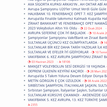
AXA SİGORTA KUPASI ARKAS'IN , AH OKTAR ABİ AH
Avrupa Şampiyonu U20'ler Umut Verdi Güle Güle
HALKBANK 10. FENERBAHÇE OPET 7. KEZ ŞAMPİY
Avrupa’da Finalde takımımız Kalmadı Kupa’da H
ZİRAAT BANKKART VE FENERBAHÇE OPET NAMAĞ
2023 Voleybolun Altın Yılı Oldu
-
22 Ocak 2024
AVRUPA SEFERİNE ÇOK İYİ BAŞLADIK
-
10 Aralık 
Şampiyonlar Şampiyonu VakıfBank ve Ziraat Bank
SULTANLAR ÜÇÜNCÜ KEZ OLİMPİYATLARDA
-
16
SULTANLAR BİR KEZ DAHA TARİH YAZDILAR İLK 
SULTANLAR VE EFELER İYİ GİDİYORLAR
-
10 Temm
VAKIFBANK 6. KEZ AVRUPA ŞAMPİYONU ZİRAAT 
-
03 Haziran 2023
18106
MANŞET VOLEYBOLUN SESİ DERGİSİ 18 YAŞINDA
DEPREM ÜLKENİN KEYFİNİ KAÇIRDI
-
28 Mart 202
Avrupa’da 5 Takım Yoluna Devam Ediyor Dünya B
METİN GÖRGÜN E ÇOK ÜZÜLDÜK
-
08 Aralık 2022
SIRBİSTAN ŞAMPİYON, İTALYANLAR ŞAŞKIN, S
Sırbistan Şampiyon, İtalyanlar Şaşkın, Sultanla
SULTANLAR KÜRSÜYE ÇIKAMADI - AKDENİZDE GÜ
VAKIFBANK 5. KEZ AVRUPA, 13. KEZ TÜRKİYE Ş
2355