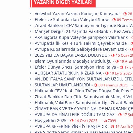
YAZARIN DİĞER YAZILARI
Voleybol Yazan Yazana Konuşan Konuşana
-
28
Efeler ve Sultanlardan Voleybol Show
-
09 Temm
Ziraat Bankkart CEV Şampiyonlar Ligi’nde Bronz A
Manşet Dergisi 21 Yaşında VakıfBank 7. Kez Avr
AXA Sigorta Kupa Voley’de Şampiyon VakıfBank
-
Avrupa’da İlk Kez 4 Türk Takımı Çeyrek Finalde
-
Avrupa Kupaları’nda Galibiyetlere Devam Ettik
-
2025 YILI DA BAŞARILARLA DOLUYDU
-
15 Ocak 2
İslam Oyunlarında Madalya Mutluluğu
-
19 Aral
Efeler Dünya 6’ncısı Şampiyon Yine İtalya
-
17 E
ALKIŞLAR ATATÜRK’ÜN KIZLARINA
-
10 Eylül 2025
VNL’DE İTALYA ŞAMPİYON SULTANLAR ÜZDÜ, EFE
SULTANLAR UMUTLANDIRDI
-
08 Temmuz 2025
Halkbank CEV ‘de 4. Oldu TVF’ye Dünya Fair Play 
Ziraat Bankkart’tan Çifte Şampiyonluk Manşet Vo
Halkbank, VakıfBank Şampiyonlar Ligi, Ziraat Bankk
ZİRAAT BANK VE THY YARI FİNALDE HALKBANK ÇE
AVRUPA DA FİNALLERE DOĞRU TAM GAZ
-
17 Şu
Hoş geldin 2025
-
-
14 Ocak 2025
7099
AVRUPA SEFERİNE YİNE İYİ BAŞLADIK
-
16 Aralık 
Axa Sigorta Şampiyonlar Kupası Fenerbahçe Medi