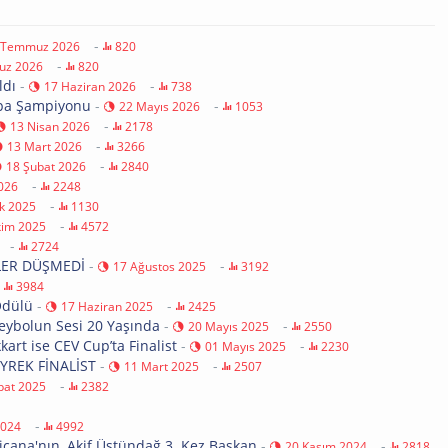
-
 Temmuz 2026
820
-
uz 2026
820
ldı
-
-
17 Haziran 2026
738
upa Şampiyonu
-
-
22 Mayıs 2026
1053
-
13 Nisan 2026
2178
-
13 Mart 2026
3266
-
18 Şubat 2026
2840
-
026
2248
-
ık 2025
1130
-
kim 2025
4572
-
2724
LER DÜŞMEDİ
-
-
17 Ağustos 2025
3192
-
3984
Ödülü
-
-
17 Haziran 2025
2425
leybolun Sesi 20 Yaşında
-
-
20 Mayıs 2025
2550
art ise CEV Cup’ta Finalist
-
-
01 Mayıs 2025
2230
YREK FİNALİST
-
-
11 Mart 2025
2507
-
bat 2025
2382
-
2024
4992
cana'nın, Akif Üstündağ 3. Kez Başkan
-
-
20 Kasım 2024
2818