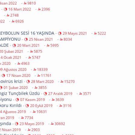
-
Nisan 2022
9810
-
-
16 Mart 2022
2396
-
2748
-
022
6926
LEYBOLUN SESİ 16 YAŞINDA
-
-
29 Mayıs 2021
5222
ŞAMPİYONU
-
-
25 Nisan 2021
8034
ALDE
-
-
20 Mart 2021
5995
-
20 Şubat 2021
5875
-
14 Ocak 2021
5747
-
ık 2020
4963
-
09 Ağustos 2020
18339
-
-
17 Nisan 2020
11761
virüs krizi
-
-
28 Mart 2020
15270
-
01 Şubat 2020
3855
engiz Tunçbilek Üzdü
-
-
27 Aralık 2019
3571
piyonu
-
-
07 Kasım 2019
3639
koru Kırıldı
-
-
20 Eylül 2019
3116
-
4 Ağustos 2019
10631
-
ran 2019
7734
aşında
-
-
23 Mayıs 2019
30692
-
2 Nisan 2019
2903