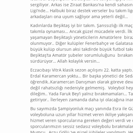
sergiliyor. Arkas ise Ziraat Bankası’na kendi sahasınd
Ligi’nde… Halbuki biraz destek verseler bu takım li
arkadaşları ona uyum sağlıyor ama yeterli değil…
Kadınlarda Beşiktaş iyi bir takım. Şanssızlığı ilk ma
takımla oynaması… Ancak güzel mücadele verdi. İlk 
yaşamayan Beşiktaşlı yöneticilerin Amatörlere bir
olunmuyor.. Diğer kulüpler Fenerbahçe ve Galatasa
büyük kulüp olursun aksi takdirde büyük futbol ta
Beşiktaş’ta Amatör şubeler sorumluluğunu bırakan 
sürdürüyor… Allah kolaylık versin…
Eczacıbaşı VitrA klasik sezon açılışını 22. katta yap
Erdal Karamercan yoktu… Bir başka yönetici de Seda
öğrendik..Karamercan Danışman olarak göreve deva
değil rahatsızlığı nedeniyle gelmemiş. Voleybol he
dileğim.. Yada Faruk Bey’i yalnız bırakmamaları… T
getiriyor.. İlerleyen zamanda daha iyi olacağına in
Bu sayımızda Şampiyonluk maçı yanında Esra ile Güld
voleyboluna uzun yıllar hizmet veren ikiliye yakışanı
hizmet veren sporcularına gereken değeri verdi ve ö
sporcularımızın sessiz sedasız voleybolu bırakmaları
Mumcu , Arzu Göllü ‘ye güzel jübileler yapılmıştı. H