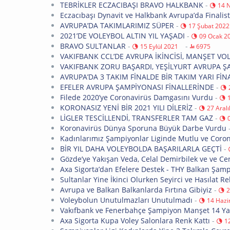
TEBRİKLER ECZACIBAŞI BRAVO HALKBANK
-
14 
Eczacıbaşı Dynavit ve Halkbank Avrupa’da Finalist
AVRUPA’DA TAKIMLARIMIZ SÜPER
-
17 Şubat 2022
2021’DE VOLEYBOL ALTIN YIL YAŞADI
-
09 Ocak 2
BRAVO SULTANLAR
-
-
15 Eylül 2021
6975
VAKIFBANK CCL’DE AVRUPA İKİNCİSİ, MANŞET VO
VAKIFBANK ZORU BAŞARDI, YEŞİLYURT AVRUPA 
AVRUPA’DA 3 TAKIM FİNALDE BİR TAKIM YARI FİN
EFELER AVRUPA ŞAMPİYONASI FİNALLERİNDE
-
Filede 2020’ye Coronavirüs Damgasını Vurdu
-
KORONASIZ YENİ BİR 2021 YILI DİLERİZ
-
27 Aral
LİGLER TESCİLLENDİ, TRANSFERLER TAM GAZ
-
Koronavirüs Dünya Sporuna Büyük Darbe Vurdu
Kadınlarımız Şampiyonlar Liginde Mutlu ve Corono
BİR YIL DAHA VOLEYBOLDA BAŞARILARLA GEÇTİ
-
Gözde’ye Yakışan Veda, Celal Demirbilek ve ve C
Axa Sigorta’dan Efelere Destek - THY Balkan Şam
Sultanlar Yine İkinci Olurken Seyirci ve Hasılat Re
Avrupa ve Balkan Balkanlarda Fırtına Gibiyiz
-
2
Voleybolun Unutulmazları Unutulmadı
-
14 Hazi
Vakıfbank ve Fenerbahçe Şampiyon Manşet 14 Y
Axa Sigorta Kupa Voley Salonlara Renk Kattı
-
1