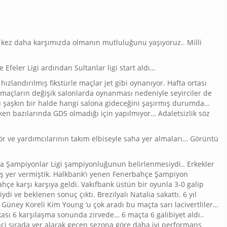
ir kez daha karşımızda olmanın mutluluğunu yaşıyoruz.. Milli
 Efeler Ligi ardından Sultanlar ligi start aldı…
hızlandırılmış fikstürle maçlar jet gibi oynanıyor. Hafta ortası
 maçların değişik salonlarda oynanması nedeniyle seyirciler de
u şaşkın bir halde hangi salona gideceğini şaşırmış durumda…
rken bazılarında GDS olmadığı için yapılmıyor… Adaletsizlik söz
ör ve yardımcılarının takım elbiseyle saha yer almaları… Görüntü
da Şampiyonlar Ligi şampiyonluğunun belirlenmesiydi.. Erkekler
iş yer vermiştik. Halkbank’ı yenen Fenerbahçe Şampiyon
çe karşı karşıya geldi. Vakıfbank üstün bir oyunla 3-0 galip
i ve beklenen sonuç çıktı. Brezilyalı Natalia sakattı. 6 yıl
Güney Koreli Kim Young ‘u çok aradı bu maçta sarı lacivertliler…
nkası 6 karşılaşma sonunda zirvede… 6 maçta 6 galibiyet aldı..
inci sırada yer alarak geçen sezona göre daha iyi performans