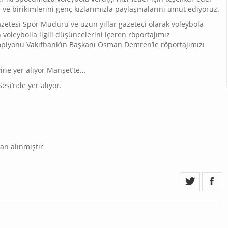
i ve birikimlerini genç kızlarımızla paylaşmalarını umut ediyoruz.
Gazetesi Spor Müdürü ve uzun yıllar gazeteci olarak voleybola
oleybolla ilgili düşüncelerini içeren röportajımız
ampiyonu Vakıfbank’ın Başkanı Osman Demren’le röportajımızı
yine yer alıyor Manşet’te…
si’nde yer alıyor.
an alınmıştır