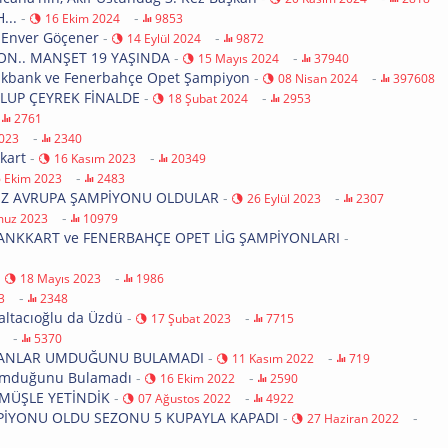
...
-
-
16 Ekim 2024
9853
 Enver Göçener
-
-
14 Eylül 2024
9872
ON.. MANŞET 19 YAŞINDA
-
-
15 Mayıs 2024
37940
alkbank ve Fenerbahçe Opet Şampiyon
-
-
08 Nisan 2024
397608
LUP ÇEYREK FİNALDE
-
-
18 Şubat 2024
2953
-
2761
-
2023
2340
kart
-
-
16 Kasım 2023
20349
-
 Ekim 2023
2483
KEZ AVRUPA ŞAMPİYONU OLDULAR
-
-
26 Eylül 2023
2307
-
uz 2023
10979
BANKKART ve FENERBAHÇE OPET LİG ŞAMPİYONLARI
-
-
-
18 Mayıs 2023
1986
-
3
2348
altacıoğlu da Üzdü
-
-
17 Şubat 2023
7715
-
5370
ULTANLAR UMDUĞUNU BULAMADI
-
-
11 Kasım 2022
719
r Umduğunu Bulamadı
-
-
16 Ekim 2022
2590
MÜŞLE YETİNDİK
-
-
07 Ağustos 2022
4922
AMPİYONU OLDU SEZONU 5 KUPAYLA KAPADI
-
-
27 Haziran 2022