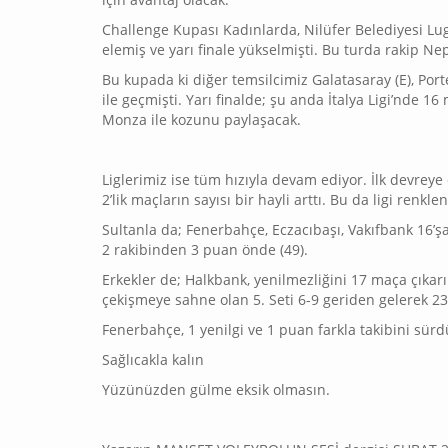
Challenge Kupası Kadınlarda, Nilüfer Belediyesi Lugo
elemiş ve yarı finale yükselmişti. Bu turda rakip N
Bu kupada ki diğer temsilcimiz Galatasaray (E), Por
ile geçmişti. Yarı finalde; şu anda İtalya Ligi’nde 16
Monza ile kozunu paylaşacak.
Liglerimiz ise tüm hızıyla devam ediyor. İlk devreye 
2’lik maçların sayısı bir hayli arttı. Bu da ligi renklen
Sultanla da; Fenerbahçe, Eczacıbaşı, Vakıfbank 16’şar 
2 rakibinden 3 puan önde (49).
Erkekler de; Halkbank, yenilmezliğini 17 maça çıkarı
çekişmeye sahne olan 5. Seti 6-9 geriden gelerek 23
Fenerbahçe, 1 yenilgi ve 1 puan farkla takibini sürd
Sağlıcakla kalın
Yüzünüzden gülme eksik olmasın.