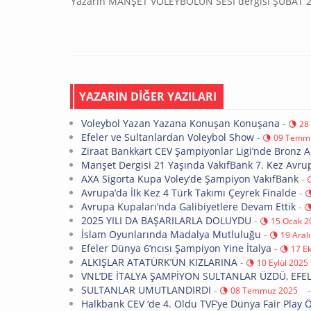
Yazarın MANŞET VOLEYBOLUN SESİ dergisi ŞUBAT 213
YAZARIN DİĞER YAZILARI
Voleybol Yazan Yazana Konuşan Konuşana
-
28
Efeler ve Sultanlardan Voleybol Show
-
09 Temm
Ziraat Bankkart CEV Şampiyonlar Ligi’nde Bronz A
Manşet Dergisi 21 Yaşında VakıfBank 7. Kez Avr
AXA Sigorta Kupa Voley’de Şampiyon VakıfBank
-
Avrupa’da İlk Kez 4 Türk Takımı Çeyrek Finalde
-
Avrupa Kupaları’nda Galibiyetlere Devam Ettik
-
2025 YILI DA BAŞARILARLA DOLUYDU
-
15 Ocak 2
İslam Oyunlarında Madalya Mutluluğu
-
19 Aral
Efeler Dünya 6’ncısı Şampiyon Yine İtalya
-
17 E
ALKIŞLAR ATATÜRK’ÜN KIZLARINA
-
10 Eylül 2025
VNL’DE İTALYA ŞAMPİYON SULTANLAR ÜZDÜ, EFE
SULTANLAR UMUTLANDIRDI
-
08 Temmuz 2025
Halkbank CEV ‘de 4. Oldu TVF’ye Dünya Fair Play 