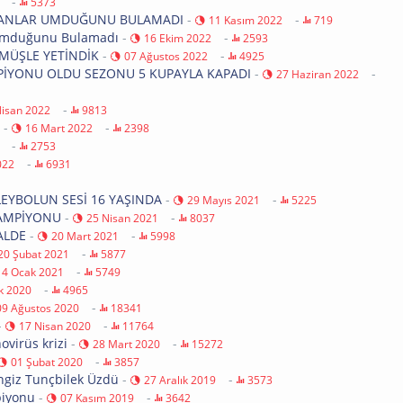
-
5373
ULTANLAR UMDUĞUNU BULAMADI
-
-
11 Kasım 2022
719
r Umduğunu Bulamadı
-
-
16 Ekim 2022
2593
MÜŞLE YETİNDİK
-
-
07 Ağustos 2022
4925
AMPİYONU OLDU SEZONU 5 KUPAYLA KAPADI
-
-
27 Haziran 2022
-
Nisan 2022
9813
-
-
16 Mart 2022
2398
-
2753
-
022
6931
LEYBOLUN SESİ 16 YAŞINDA
-
-
29 Mayıs 2021
5225
ŞAMPİYONU
-
-
25 Nisan 2021
8037
ALDE
-
-
20 Mart 2021
5998
-
20 Şubat 2021
5877
-
14 Ocak 2021
5749
-
ık 2020
4965
-
09 Ağustos 2020
18341
-
-
17 Nisan 2020
11764
virüs krizi
-
-
28 Mart 2020
15272
-
01 Şubat 2020
3857
engiz Tunçbilek Üzdü
-
-
27 Aralık 2019
3573
piyonu
-
-
07 Kasım 2019
3642