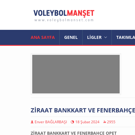
ANA SAYFA
GENEL
LİGLER
TAKIML
ZİRAAT BANKKART VE FENERBAHÇ
Enver BAĞLARBAŞI
18 Şubat 2024
2955
ZİRAAT BANKKART VE FENERBAHÇE OPET