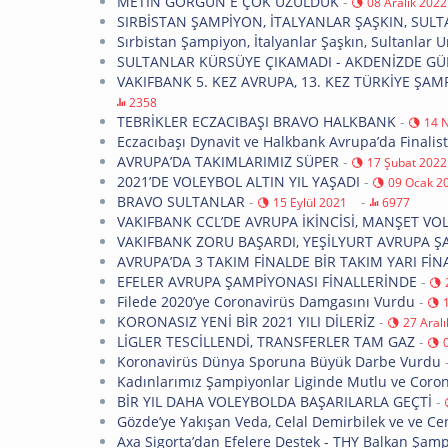
METİN GÖRGÜN E ÇOK ÜZÜLDÜK
-
08 Aralık 2022
SIRBİSTAN ŞAMPİYON, İTALYANLAR ŞAŞKIN, S
Sırbistan Şampiyon, İtalyanlar Şaşkın, Sultanla
SULTANLAR KÜRSÜYE ÇIKAMADI - AKDENİZDE GÜ
VAKIFBANK 5. KEZ AVRUPA, 13. KEZ TÜRKİYE Ş
2358
TEBRİKLER ECZACIBAŞI BRAVO HALKBANK
-
14 
Eczacıbaşı Dynavit ve Halkbank Avrupa’da Finalist
AVRUPA’DA TAKIMLARIMIZ SÜPER
-
17 Şubat 2022
2021’DE VOLEYBOL ALTIN YIL YAŞADI
-
09 Ocak 2
BRAVO SULTANLAR
-
-
15 Eylül 2021
6977
VAKIFBANK CCL’DE AVRUPA İKİNCİSİ, MANŞET VO
VAKIFBANK ZORU BAŞARDI, YEŞİLYURT AVRUPA 
AVRUPA’DA 3 TAKIM FİNALDE BİR TAKIM YARI FİN
EFELER AVRUPA ŞAMPİYONASI FİNALLERİNDE
-
Filede 2020’ye Coronavirüs Damgasını Vurdu
-
KORONASIZ YENİ BİR 2021 YILI DİLERİZ
-
27 Aral
LİGLER TESCİLLENDİ, TRANSFERLER TAM GAZ
-
Koronavirüs Dünya Sporuna Büyük Darbe Vurdu
Kadınlarımız Şampiyonlar Liginde Mutlu ve Corono
BİR YIL DAHA VOLEYBOLDA BAŞARILARLA GEÇTİ
-
Gözde’ye Yakışan Veda, Celal Demirbilek ve ve C
Axa Sigorta’dan Efelere Destek - THY Balkan Şam