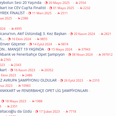
leybolun Sesi 20 Yaşında
-
-
20 Mayıs 2025
2554
art ise CEV Cup’ta Finalist
-
-
01 Mayıs 2025
2232
YREK FİNALİST
-
-
11 Mart 2025
2511
-
bat 2025
2386
-
2024
4995
cana'nın, Akif Üstündağ 3. Kez Başkan
-
-
20 Kasım 2024
2821
...
-
-
16 Ekim 2024
9855
 Enver Göçener
-
-
14 Eylül 2024
9874
ON.. MANŞET 19 YAŞINDA
-
-
15 Mayıs 2024
37943
alkbank ve Fenerbahçe Opet Şampiyon
-
-
08 Nisan 2024
397612
-
2765
-
2023
2343
kart
-
-
16 Kasım 2023
20352
-
 Ekim 2023
2486
KEZ AVRUPA ŞAMPİYONU OLDULAR
-
-
26 Eylül 2023
2310
-
uz 2023
10983
BANKKART ve FENERBAHÇE OPET LİG ŞAMPİYONLARI
-
-
-
18 Mayıs 2023
1988
-
3
2351
altacıoğlu da Üzdü
-
-
17 Şubat 2023
7718