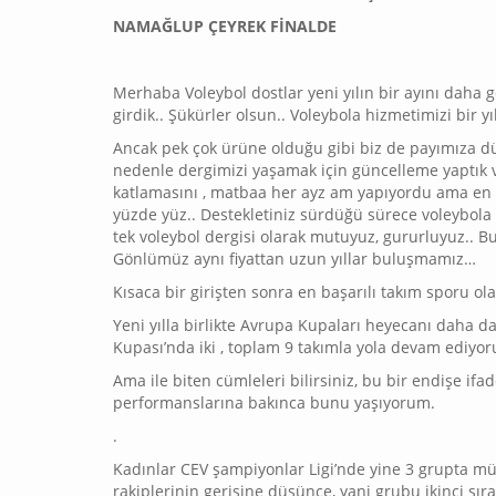
NAMAĞLUP ÇEYREK FİNALDE
Merhaba Voleybol dostlar yeni yılın bir ayını daha ger
girdik.. Şükürler olsun.. Voleybola hizmetimizi bir 
Ancak pek çok ürüne olduğu gibi biz de payımıza dü
nedenle dergimizi yaşamak için güncelleme yaptık ve 
katlamasını , matbaa her ayz am yapıyordu ama en s
yüzde yüz.. Destekletiniz sürdüğü sürece voleybola
tek voleybol dergisi olarak mutuyuz, gururluyuz.. Bu
Gönlümüz aynı fiyattan uzun yıllar buluşmamız…
Kısaca bir girişten sonra en başarılı takım sporu o
Yeni yılla birlikte Avrupa Kupaları heyecanı daha da 
Kupası’nda iki , toplam 9 takımla yola devam ediyor
Ama ile biten cümleleri bilirsiniz, bu bir endişe if
performanslarına bakınca bunu yaşıyorum.
.
Kadınlar CEV şampiyonlar Ligi’nde yine 3 grupta müc
rakiplerinin gerisine düşünce, yani grubu ikinci sır