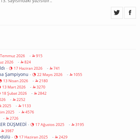
. sayısındaki yazısıdır..
-
 Temmuz 2026
915
-
uz 2026
824
ldı
-
-
17 Haziran 2026
741
upa Şampiyonu
-
-
22 Mayıs 2026
1055
-
13 Nisan 2026
2180
-
13 Mart 2026
3270
-
18 Şubat 2026
2842
-
026
2252
-
ık 2025
1133
-
kim 2025
4576
-
2726
LER DÜŞMEDİ
-
-
17 Ağustos 2025
3195
-
3987
Ödülü
-
-
17 Haziran 2025
2429