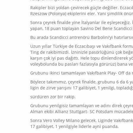
Rakipler bizi yoldan çevirecek güçte değiller. Ecza
Rzeszow (Polonya) ekiplerini eler. Yani şimdilik önü
Sonra çeyrek finalde yine İtalyanlar ile eşleşeceğiz. 
yapan, 18 puan toplayan Savino Del Bene Scandicci i
Bu arada Scandicci antrenörü Barbolini’yi hatırlarsı
Uzun yıllar Türkiye de Eczacıbaşı ve Vakıfbank for
Ting de rakibimizdi. İzninizle pasörlüğünü çok beğe
karşın çok iyi pas dağıttı. Hele topu dinlendirerek 
voleybolunda bu pasları fazlasıyla görürüz) bana ve
Grubunu ikinci tamamlayan Vakıfbank Play- Off da r
Böylece takımımız, çeyrek finalde, grubunu 6 da 6 y
ligin de zirve yarışını 17 galibiyet, 1 yenilgi, topladı
sürdüren zor bir rakip.
Grubunu yenilgisiz tamamlayan ve adını direk çeyre
Alman ekibi Allianz Stuttgart- SC Potsdam mücadel
Sonra Vero Volley Milano gelecek. Liginde Vakıfbank’
17 galibiyet, 1 yenilgiyle liderle ayni puanda.