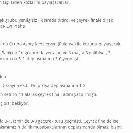
an Ligi Lideri kozlarını paylaşacaklar.
 grubu yenilgisiz ilk sırada bitirdi ve çeyrek finale direk
a)- LVİ Praha
Off da Grupo Azoty Kedzierzyn (Polonya) ile kozunu paylaşacak.
at Bankkart’ın grubunda yer alan ve 6 maçta 3 galibiyet, 3
 Ankara da 3-2, deplasmanda 3-0 yenmişti.
den
, Ukrayna ekibi Dnipro’ya deplasmanda 1-3
 seti 15-11 alarak çeyrek finali adını yazdırmıştı.
 bizi bekliyor.
da 3-1, İzmir de 3-0 geçerek turu geçmişti. Çeyrek finalde ise
takımımızın da ilk müsabakalarının deplasmanda olması bizim