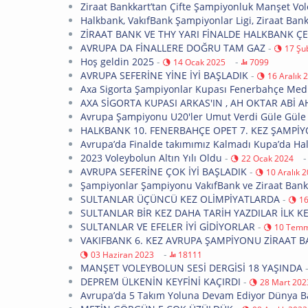
Ziraat Bankkart’tan Çifte Şampiyonluk Manşet Vo
Halkbank, VakıfBank Şampiyonlar Ligi, Ziraat Bankk
ZİRAAT BANK VE THY YARI FİNALDE HALKBANK ÇE
AVRUPA DA FİNALLERE DOĞRU TAM GAZ
-
17 Şu
Hoş geldin 2025
-
-
14 Ocak 2025
7099
AVRUPA SEFERİNE YİNE İYİ BAŞLADIK
-
16 Aralık 
Axa Sigorta Şampiyonlar Kupası Fenerbahçe Medi
AXA SİGORTA KUPASI ARKAS'IN , AH OKTAR ABİ AH
Avrupa Şampiyonu U20'ler Umut Verdi Güle Güle
HALKBANK 10. FENERBAHÇE OPET 7. KEZ ŞAMPİY
Avrupa’da Finalde takımımız Kalmadı Kupa’da H
2023 Voleybolun Altın Yılı Oldu
-
22 Ocak 2024
AVRUPA SEFERİNE ÇOK İYİ BAŞLADIK
-
10 Aralık 
Şampiyonlar Şampiyonu VakıfBank ve Ziraat Bank
SULTANLAR ÜÇÜNCÜ KEZ OLİMPİYATLARDA
-
16
SULTANLAR BİR KEZ DAHA TARİH YAZDILAR İLK 
SULTANLAR VE EFELER İYİ GİDİYORLAR
-
10 Temm
VAKIFBANK 6. KEZ AVRUPA ŞAMPİYONU ZİRAAT 
-
03 Haziran 2023
18111
MANŞET VOLEYBOLUN SESİ DERGİSİ 18 YAŞINDA
DEPREM ÜLKENİN KEYFİNİ KAÇIRDI
-
28 Mart 202
Avrupa’da 5 Takım Yoluna Devam Ediyor Dünya B