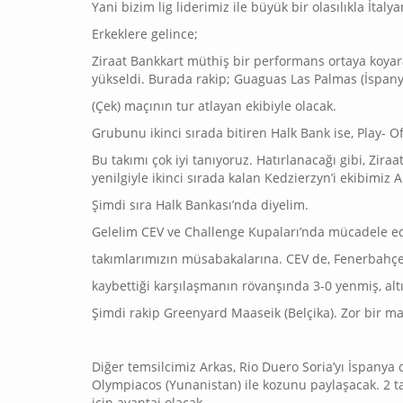
Yani bizim lig liderimiz ile büyük bir olasılıkla İtaly
Erkeklere gelince;
Ziraat Bankkart müthiş bir performans ortaya koyarak
yükseldi. Burada rakip; Guaguas Las Palmas (İspany
(Çek) maçının tur atlayan ekibiyle olacak.
Grubunu ikinci sırada bitiren Halk Bank ise, Play- 
Bu takımı çok iyi tanıyoruz. Hatırlanacağı gibi, Zira
yenilgiyle ikinci sırada kalan Kedzierzyn’i ekibimiz
Şimdi sıra Halk Bankası’nda diyelim.
Gelelim CEV ve Challenge Kupaları’nda mücadele e
takımlarımızın müsabakalarına. CEV de, Fenerbahçe
kaybettiği karşılaşmanın rövanşında 3-0 yenmiş, altın
Şimdi rakip Greenyard Maaseik (Belçika). Zor bir maç
Diğer temsilcimiz Arkas, Rio Duero Soria’yı İspanya 
Olympiacos (Yunanistan) ile kozunu paylaşacak. 2 
için avantaj olacak.