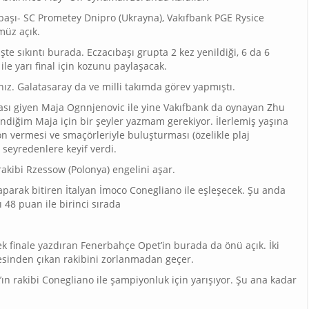
cıbaşı- SC Prometey Dnipro (Ukrayna), Vakıfbank PGE Rysice
müz açık.
İşte sıkıntı burada. Eczacıbaşı grupta 2 kez yenildiği, 6 da 6
le yarı final için kozunu paylaşacak.
nız. Galatasaray da ve milli takımda görev yapmıştı.
ması giyen Maja Ognnjenovic ile yine Vakıfbank da oynayan Zhu
ndiğim Maja için bir şeyler yazmam gerekiyor. İlerlemiş yaşına
yön vermesi ve smaçörleriyle buluşturması (özelikle plaj
 seyredenlere keyif verdi.
akibi Rzessow (Polonya) engelini aşar.
aparak bitiren İtalyan İmoco Conegliano ile eşleşecek. Şu anda
ğı 48 puan ile birinci sırada
k finale yazdıran Fenerbahçe Opet’in burada da önü açık. İki
esinden çıkan rakibini zorlanmadan geçer.
ın rakibi Conegliano ile şampiyonluk için yarışıyor. Şu ana kadar