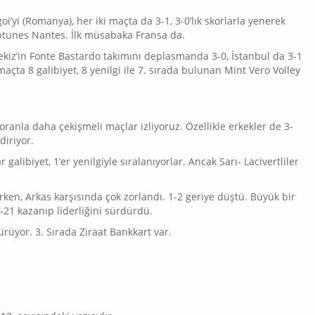
i’yi (Romanya), her iki maçta da 3-1, 3-0’lık skorlarla yenerek
eptunes Nantes. İlk müsabaka Fransa da.
tekiz’in Fonte Bastardo takımını deplasmanda 3-0, İstanbul da 3-1
 maçta 8 galibiyet, 8 yenilgi ile 7. sırada bulunan Mint Vero Volley
oranla daha çekişmeli maçlar izliyoruz. Özellikle erkekler de 3-
diriyor.
galibiyet, 1’er yenilgiyle sıralanıyorlar. Ancak Sarı- Lacivertliler
rken, Arkas karşısında çok zorlandı. 1-2 geriye düştü. Büyük bir
-21 kazanıp liderliğini sürdürdü.
ürüyor. 3. Sırada Ziraat Bankkart var.