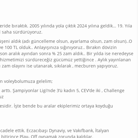
ide bıraktık. 2005 yılında yola çıktık 2024 yılına geldik… 19. Yıla
yıl saha sürdürüyoruz.
şeni aldık (adı güncelleme olsun, ayarlama olsun, zam olsun)..O
100 TL olduk.. Anlayışınıza sığınıyoruz.. Bırakın dövizin
on aralık ayından sonra % 25 zam aldık.. Bir yılda ise neredeyse
 hizmetimizi sürdüreceğiz gücümüz yettiğince . Aylık yayınlanan
 zam olayını ise utanarak, sıkılarak , mecburen yapıyoruz.
lan voleybolumuza gelelim;
arttı. Şampiyonlar Ligi’nde 3’ü kadın 5, CEV’de iki , Challenge
uz
adesidir. İşte bende bu aralar ekiplerimiz ortaya koyduğu
adele ettik. Eczacıbaşı Dynaviy, ve Vakıfbank, İtalyan
a bitirince Play- Off oynamak zorunda kaldılar.